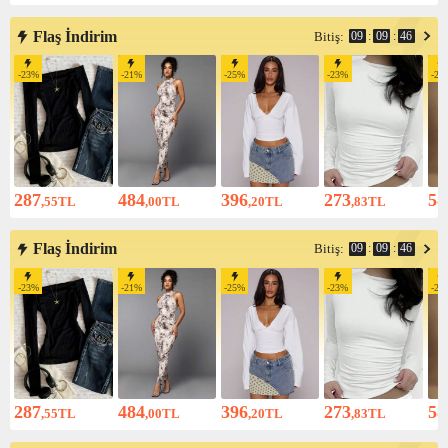
Flaş İndirim
09
:
09
:
45
Bitiş:
-
23
%
-
21
%
-
25
%
-
23
%
-
23
287
484
396
273
58
,55
TL
,00
TL
,20
TL
,83
TL
Flaş İndirim
09
:
09
:
45
Bitiş:
-
23
%
-
21
%
-
25
%
-
23
%
-
23
287
484
396
273
58
,55
TL
,00
TL
,20
TL
,83
TL