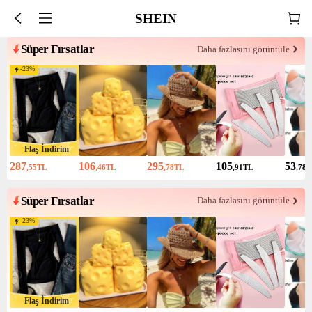
SHEIN
Süper Fırsatlar
Daha fazlasını görüntüle
-
23
%
Flaş İndirim
287
106
295
105
53
,55
TL
,46
TL
,78
TL
,91
TL
,78
T
Süper Fırsatlar
Daha fazlasını görüntüle
-
23
%
Flaş İndirim