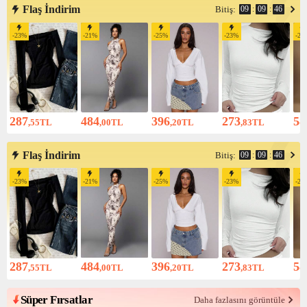
Flaş İndirim
09
:
09
:
45
Bitiş:
-
23
%
-
21
%
-
25
%
-
23
%
-
23
287
484
396
273
58
,55
TL
,00
TL
,20
TL
,83
TL
Flaş İndirim
09
:
09
:
45
Bitiş:
-
23
%
-
21
%
-
25
%
-
23
%
-
23
287
484
396
273
58
,55
TL
,00
TL
,20
TL
,83
TL
Süper Fırsatlar
Daha fazlasını görüntüle