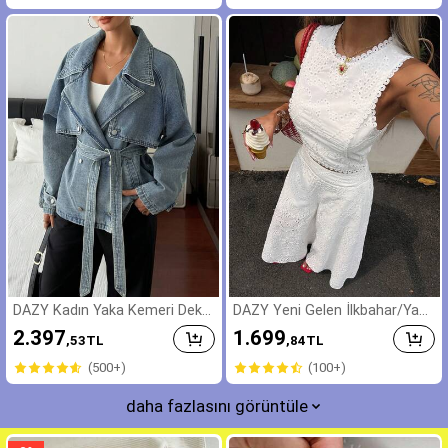
DAZY Kadın Yaka Kemeri Deko
DAZY Yeni Gelen İlkbahar/Yaz
r Kısa Günlük Kot Ceket ve Mo
Kadın Kolsuz Nakışlı Delikli Dan
2.397
1.699
,53
TL
,84
TL
nt
tel Üst & Palazzo Pantolon &
Takım Set
(500+)
(100+)
daha fazlasını görüntüle