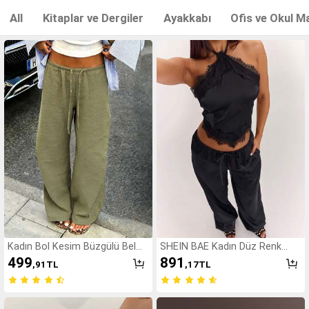
All
Kitaplar ve Dergiler
Ayakkabı
Ofis ve Okul M
Kadın Bol Kesim Büzgülü Bel
SHEIN BAE Kadın Düz Renk
Geniş Paça Pantolon, Hafif
Kontrast Dantel Asimetrik
499
891
,91
TL
,17
TL
Nefes Alan Günlük Pantolon,
Etekli Halter Üst ve Pantolon
Asker Yeşili, Yaz Bahar, Boho
Günlük Takım
Şık