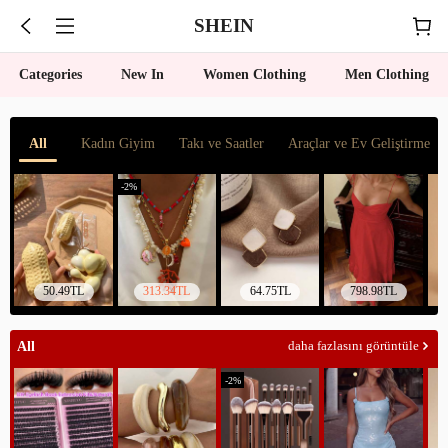
SHEIN
Categories
New In
Women Clothing
Men Clothing
All
Kadın Giyim
Takı ve Saatler
Araçlar ve Ev Geliştirme
-
2
%
50.49TL
313.34TL
64.75TL
798.98TL
All
daha fazlasını görüntüle
-
2
%