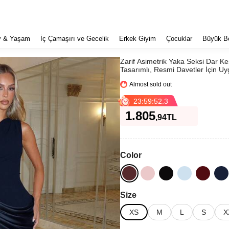
v & Yaşam
İç Çamaşırı ve Gecelik
Erkek Giyim
Çocuklar
Büyük B
Zarif Asimetrik Yaka Seksi Dar Ke
lowest price in 30 days
Tasarımlı, Resmi Davetler İçin U
Just bought
Almost sold out
800+ added to cart
23
:
59
:
51
.
9
lowest price in 30 days
Just bought
1.805
,94
TL
Almost sold out
800+ added to cart
Color
Size
XS
M
L
S
X