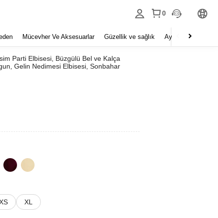
0
eden
Mücevher Ve Aksesuarlar
Güzellik ve sağlık
Ayakkabı
Ev Tek
sim Parti Elbisesi, Büzgülü Bel ve Kalça
ygun, Gelin Nedimesi Elbisesi, Sonbahar
XS
XL