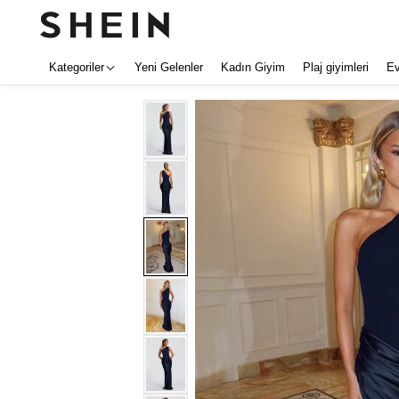
Kategoriler
Yeni Gelenler
Kadın Giyim
Plaj giyimleri
E