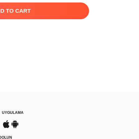
D TO CART
UYGULAMA
YDOLUN