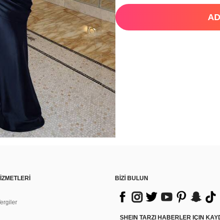
AD
İZMETLERİ
BİZİ BULUN
rgiler
n
SHEIN TARZI HABERLER IÇIN KA