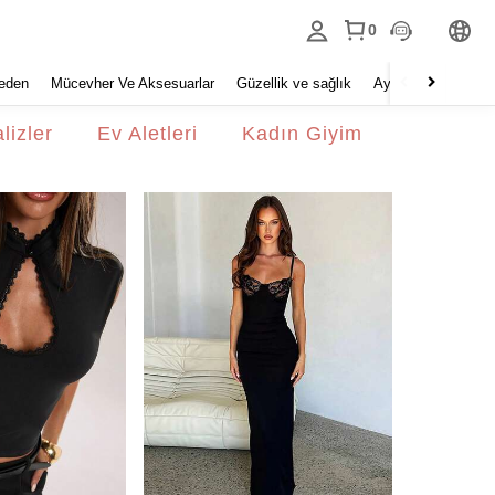
0
eden
Mücevher Ve Aksesuarlar
Güzellik ve sağlık
Ayakkabı
Ev Tek
lizler
Ev Aletleri
Kadın Giyim