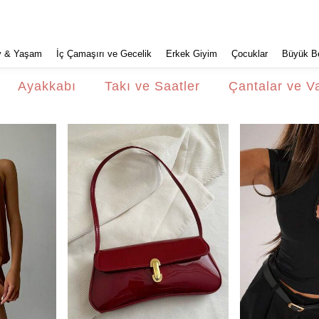
v & Yaşam
İç Çamaşırı ve Gecelik
Erkek Giyim
Çocuklar
Büyük B
Ayakkabı
Takı ve Saatler
Çantalar ve Va