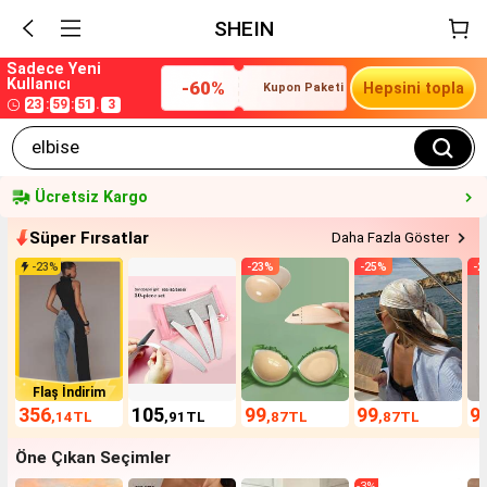
SHEIN
Sadece Yeni
Kullanıcı
-
60
%
Hepsini topla
Kupon Paketi
:
:
.
23
59
50
8
elbise
Ücretsiz Kargo
Süper Fırsatlar
Daha Fazla Göster
-
23
%
-
23
%
-
25
%
-
2
Flaş İndirim
356
105
99
99
9
,14
TL
,91
TL
,87
TL
,87
TL
Öne Çıkan Seçimler
-
3
%