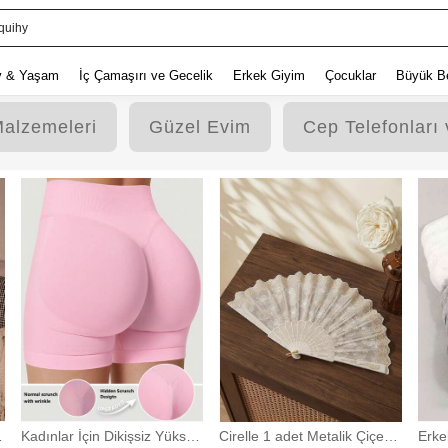
anta
v & Yaşam
İç Çamaşırı ve Gecelik
Erkek Giyim
Çocuklar
Büyük B
Malzemeleri
Güzel Evim
Cep Telefonları 
k
Kadınlar İçin Dikişsiz Yüksek
Cirelle 1 adet Metalik Çiçek
Erke