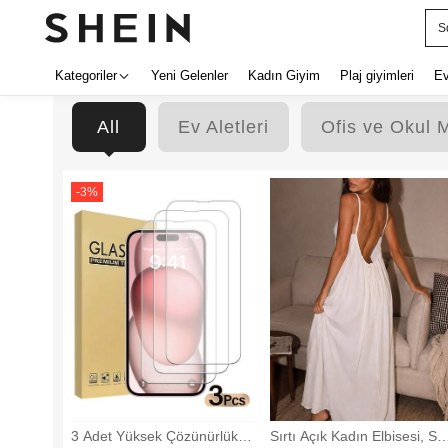
ç
Kategoriler
Yeni Gelenler
Kadın Giyim
Plaj giyimleri
E
All
Ev Aletleri
Ofis ve Okul 
-
3
%
3 Adet Yüksek Çözünürlüklü
Sırtı Açık Kadın Elbisesi, Se