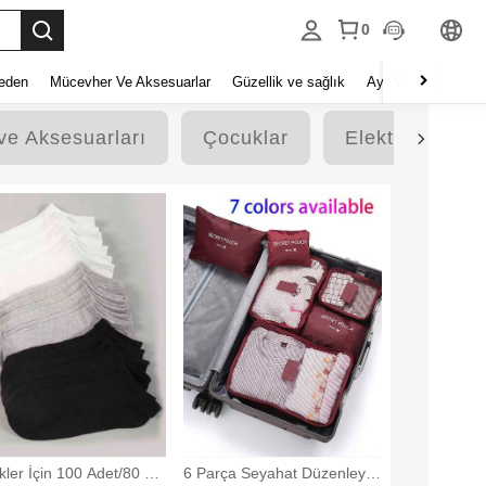
0
eden
Mücevher Ve Aksesuarlar
Güzellik ve sağlık
Ayakkabı
Ev Tek
ve Aksesuarları
Çocuklar
Elektronik
kler İçin 100 Adet/80 Ad
6 Parça Seyahat Düzenleyici