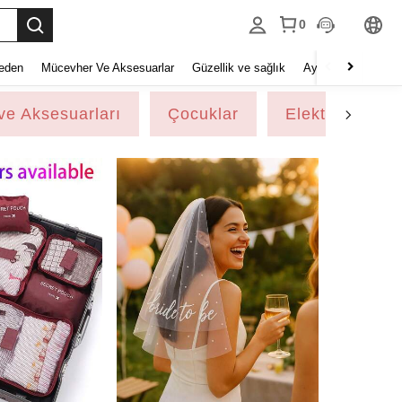
0
eden
Mücevher Ve Aksesuarlar
Güzellik ve sağlık
Ayakkabı
Ev Tek
ve Aksesuarları
Çocuklar
Elektronik