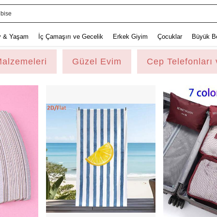
lbise
v & Yaşam
İç Çamaşırı ve Gecelik
Erkek Giyim
Çocuklar
Büyük B
Malzemeleri
Güzel Evim
Cep Telefonları 