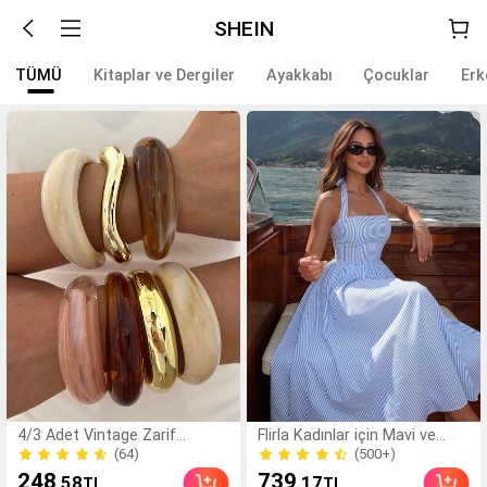
SHEIN
TÜMÜ
Kitaplar ve Dergiler
Ayakkabı
Çocuklar
Erk
4/3 Adet Vintage Zarif
Flirla Kadınlar için Mavi ve
Bohem Günlük Stil Kadın Çok
Beyaz Çizgili, Askısız, Sırtı
(64)
(500+)
Renkli Akrilik ve CCB Açık
Açık, A Kesim, Günlük, Tatillik,
(64)
(500+)
248
739
,58
,17
TL
TL