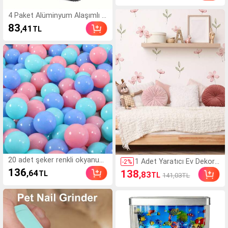
ekli, Erkek ve Kadınlar İçin
Uygun Spor Saati
4 Paket Alüminyum Alaşımlı L
astik Vana Gövdesi Kapakları,
83
,41
TL
Arabalar, Motosikletler, Bisikle
tler İçin Evrensel Uyumlu, Pasl
anmaz ve Toz Geçirmez Met
al Vana Kapakları, Birden Fazl
a Araç Modeli ile Uyumlu
20 adet şeker renkli okyanus
1 Adet Yaratıcı Ev Dekora
-
2
%
topu, top havuzu oyuncakları
syonu Duvar Çıkartmaları,
136
138
,64
,83
TL
TL
141,03TL
için uygun, yumuşak plastik t
Bohem Tarzı Çiçek Dese
op küreler, kalınlaştırılmış renk
nli Kendinden Yapışkanlı D
li baloncuk okyanus topu hav
uvar Çıkartmaları, Yatak
uzu
Odası Girişi Oturma Odas
ı Veranda Ev Dekorasyon
u Duvar Çıkartmaları, Duv