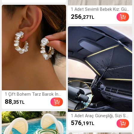
bilir, Bacak Boyunu Vurgul
ar, Kız Çocukları İçin JK T
1 Adet Sevimli Bebek Kız: Gün
arzı, Günlük Kullanıma Uy
lük, Sade ve Şirin Çizgili, Tüm
256
,27
TL
gun, Y2K Modası, Rahat v
Yüzey Baskılı ve Fiyonklu Tulu
e Sıcak
m. Doğum Günü Partileri, Akş
am Partileri, Gösteriler, Düğün
ler, Vaftiz Törenleri, Açılış Tör
enleri, Günlük Giyim, Okul, Gez
iler ve Sonbahar/Kış Mevsiml
eri İçin Uygundur. Bebek Kız Y
az Kıyafetleri Bebek Kız Tulu
mu Bebek Kız Vintage Stil Be
bek Kız Yaz Tulumu Bebek Kı
z Tatil Kıyafeti
1 Çift Bohem Tarz Barok İnci
Küpe, Beyaz C Şeklinde Tasar
88
,35
TL
ım, Günlük Elbiseler, Askılı Üstl
er, Plaj Partileri ve Ziyafetler İ
çin Uygun
1 Adet Araç Güneşliği, Sizi Se
rin Tutar ve Güneş Işınlarında
576
,19
TL
n Korur, Yaz ve Yolculuklar İçi
n Temel İhtiyaç