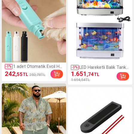
ar Dekorasyon Çıkartmal
arı, Ev Dekorasyonları İçin
Vinil Çıkartma, Bahar Dek
orasyon Ürünleri Evinizi Y
enileyin
1 adet Otomatik Evcil Ha
-
3
%
LED Hareketli Balık Tankı
-
3
%
yvan Tırnak Törpüsü, Küç
Mini Akvaryum, Yapay Tro
242
1.651
,55
,74
TL
TL
250,78TL
ük Köpekler, Küçük Kedile
pikal Balık Akvaryum Lam
1.694,54TL
r ve Küçük Hayvanlar İçin
bası, Hareketli Balıklı Duy
Uygundur, Otomatik Tırna
usal Okyanus Sahnesi De
k Makası, Evcil Hayvan Tır
koru, Yatak Odası, Oturm
nak Törpüsü, İnsancıl Ta
a Odası ve Ofis İçin Masa
sarım, Basit Kullanım, Da
üstü Akvaryum Sergisi, R
yanıklı, Çekici Görünüm, K
ahatlatıcı Ambiyans Işığı,
ullanımı Kolay, Taşınabilir,
Anahtar Kontrollü
Düşük Gürültü, Pil ile Çalış
ır (2 AAA Pil Dahil Değildi
r), Köpekler ve Kediler İçi
n Olmazsa Olmaz