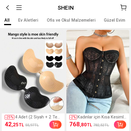
SHEIN
All
Ev Aletleri
Ofis ve Okul Malzemeleri
Güzel Evim
4 Adet (2 Siyah + 2 Ten
Kadınlar için Kısa Kesimli
-
25
%
-
2
%
Rengi) Kendinden Yapışk
Askılı Bluz, Nefes Alabilen
42
768
,25
,80
TL
TL
55,97TL
782,52TL
anlı Silikon Görünmez S
Göğüs ve Bel Şekillendiric