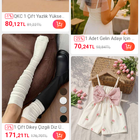
QKC 1 Çift Yazlık Yüksek
-
1
%
Topuklu Ön Ayak Kaymaz
80
,12
TL
81,22TL
Pedleri, Ter Emici ve Yast
ıklama Konforu İçin Süng
er Malzemeden Üretilmiş
1 Adet Gelin Adayı İçin T
-
25
%
tir, Terli Ayaklı Kadınlar İçi
araklı Duvaklı Taç, Bekarl
70
,24
TL
93,84TL
n Uygundur, Okula Dönüş
ığa Veda Gelin Adayı Nak
Malzemeleri, Kadınlar İçin
ışlı İnci Detaylı Duvak, İfa
Ayakkabı Aksesuarları, Aç
deli Kişiye Özel Gelin Du
ık Hava, Spor, Seyahat, E
vak Tacı Süslemesi, Bey
v, Ofis, Okul İçin
az Baş Aksesuarı, Bridal
Shower Hediyesi, Nişan
Malzemeleri, Düğün, Ned
ime Hediyelikleri
1 Çift Dikey Çizgili Diz Üst
-
3
%
ü Çorap, Çift İğne Örgü U
171
,21
TL
176,70TL
zun Çorap, Botlarla Giyile