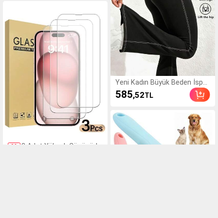
Yeni Kadın Büyük Beden İspa
nyol Paça Spor Tayt, 1 Adet,
585
,52
TL
4 Ön ve Arka Cepli, Denim Efe
ktli Dikiş Detaylı, Padel, Tenis,
Pickleball, Spor Salonu ve Fitn
ess İçin Uygun Uzun Pantolo
n
3 Adet Yüksek Çözünürlü
-
3
%
klü Temperli Cam Ekran K
152
,00
TL
157,49TL
oruyucu, Cihazlarla Uyuml
u, Çizilmeye Karşı, Darbey
e Karşı, Oleofobik Kapla
ma, Pürüzsüz Dokunuş,
X/XR/11/12/13/14/15/1
6/16Plus/16Pro/16ProM
ax/16e/17/17 Air/17 Pro/