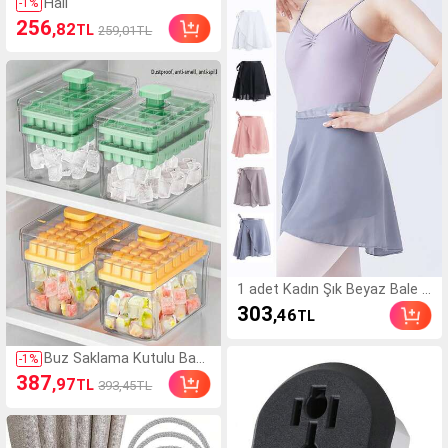
Halı
-
1
%
dırcın, Kaz Yumurtaları İçi
256
,82
n Uygun, Nem Kontrolü,
TL
259,01TL
Otomatik Sıcaklık Ayarı,
Manuel Yumurta Çevirm
e, Eğitim Amaçlı Kullanım
1 adet Kadın Şık Beyaz Bale T
utu Etek Bel Bantlı - Şeffaf Şi
303
,46
TL
fon, Dans Pratiği ve Performa
ns İçin Uygun, Kalçaları Kapla
yan Çok Yönlü Sarma Tasarı
Buz Saklama Kutulu Bas
-
1
%
m, Jimnastik ve Plaj Aktivitele
malı Buz Küpü Kalıbı, Tek
387
,97
TL
393,45TL
ri İçin Harika, Performans Ko
Tıkla Hızlı Bırakma Buz Y
stümü | Sarma Etek | Polyest
apıcı, Taşma Önleyici Yarı
er Etek
Şeffaf Kapaklı Buz Sakla
ma Kutusu, Premium Silik