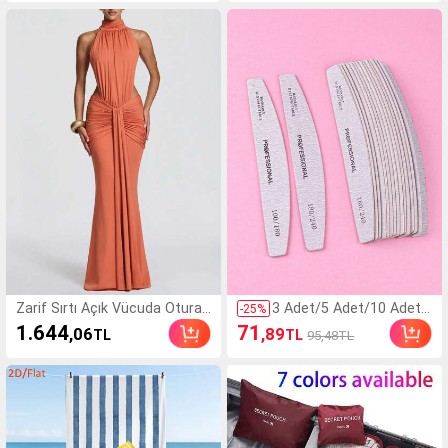
ütyen Pedleri, Düğün, O
i Tulum, Askısız Şık Parti
muz Açık ve Nedime Par
Bluzu, Göğüs Bölgesini V
tileri İçin Askısız Sırt Dek
urgulayan Kolsuz Göğüs
olteli Göğüs Toparlayıcı
Tişörtü
Kaplar
Zarif Sırtı Açık Vücuda Oturan
3 Adet/5 Adet/10 Adet/
-
25
%
Maxi Yazlık Elbise, Kadın Seksi
25 Adet/50 Adet Gri İnc
1.644
71
,06
,89
TL
TL
95,48TL
Kolsuz Parti Gece Kulübü Düğ
e Ahşap Tırnak Törpüsü
ün Tatil Elbisesi Sonbahar
- 100/180/240 Kum Çift
Taraflı Yıkanabilir Zımpa
ra Törpü, Yeniden Kullan
ılabilir Tırnak Parlatıcı, D
oğal ve Akrilik Tırnaklar İ
çin Ev ve Salon Tırnak B