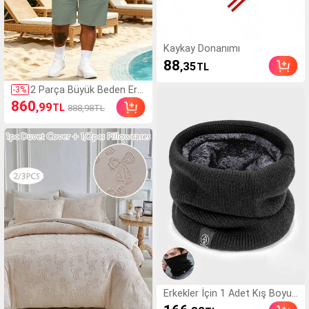
Kaykay Donanımı
88
,35
TL
2 Parça Büyük Beden Erk
-
3
%
ek Tatil Stili Hawaii Göml
860
,99
TL
888,98TL
ek Takımı, Bol Günlük Tat
il Stili 2 Parça Spor Set
Erkekler İçin 1 Adet Kış Boyun
Isıtıcısı, Termal Astarlı Kalın A