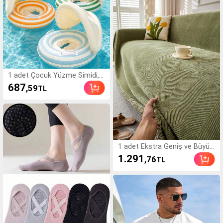
1 adet Çocuk Yüzme Simidi,
Güneşlikli, Unisex Çocuk Havu
687
,59
TL
z Şamandırası, Açık Hava Yüz
me Havuzu Aksesuarı ve Hav
uz Partisi Oyunu
1 adet Ekstra Geniş ve Büyük
Koyu Yeşil Kanepe Örtüsü, Ço
1.291
,76
TL
k İşlevli Kanepe Örtüsü, Evcil
Hayvan Dostu, Yatak Odası, O
fis, Oturma Odası, Tüm Mevsi
mler İçin Makinede Yıkanabilir
Mobilya Koruyucu