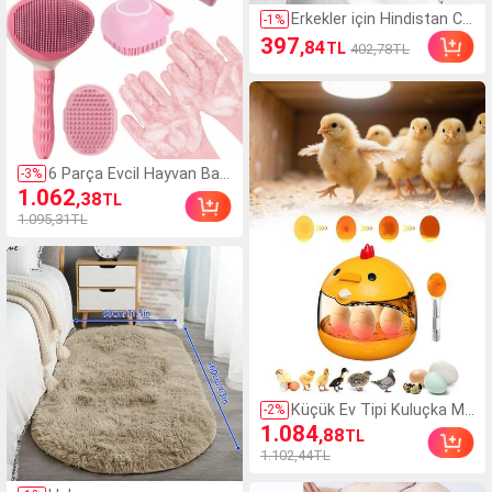
Erkekler için Hindistan Ce
-
1
%
vizi Ağacı ve Harf Baskılı
397
,84
TL
402,78TL
Yuvarlak Yaka Atlet, Yaz İ
çin Çok Yönlü
6 Parça Evcil Hayvan Bakı
-
3
%
m Seti: Tarak, Havlu, Mas
1.062
,38
TL
aj Fırçası, Temizlik Eldiven
1.095,31TL
leri ve Saklama Çantası -
Köpekler ve Kediler İçin N
azik Tüy Dökme Önleyici
ve Masaj Uygulamasına U
ygun, Evcil Hayvan Bakım
Gereçleri
Küçük Ev Tipi Kuluçka Ma
-
2
%
kinesi, Yumurta Işıklandır
1.084
,88
TL
ması, USB Girişi, Sıcaklık
1.102,44TL
Göstergesi, Hafif Şeffaf
Pencere, Tavuk, Ördek, Bıl