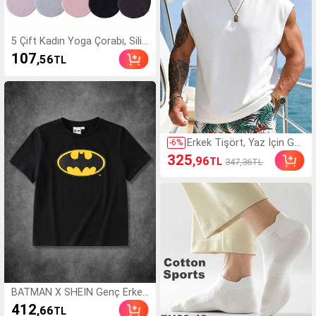
5 Çift Kadın Yoga Çorabı, Silik
on Kaymaz Dans Spor Çorabı,
107
,56
TL
İç Mekan Pilates Yer Fitness
Çorabı, Pilates Çorabı, Athleis
ure
Erkek Tişört, Yaz İçin Gü
-
6
%
nlük Bisiklet Yaka Kolsuz
325
,96
TL
347,36TL
Yelek, Çok Yönlü, Slim Fit,
Ferahlatıcı ve Enerjik, Eş v
eya Erkek Arkadaş İçin Sp
or Hediyesi Olarak Uygun
BATMAN X SHEIN Genç Erkek
Çocuklar İçin Çizgi Film Baskılı
412
,66
TL