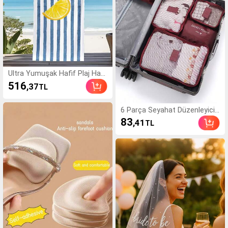
akım Aleti, Olmazsa Olm
az
Ultra Yumuşak Hafif Plaj Havl
usu, Limon Desenli, Kolay Te
516
,37
TL
mizlenen, Dayanıklı ve Çok A
maçlı, Makinede Yıkanabilir, P
olyesterden Üretilmiş, Herkes
6 Parça Seyahat Düzenleyici
e Uygun, Plaj Gezileri, Havuz
Set, Seyahat Gereçleri, Seyah
83
,41
TL
Günleri, Yoga, Sörf ve Piknikle
at Aksesuarları Çantası, Seya
r İçin Mükemmel
hat Çantası, İş Seyahati Çant
ası, Tatil Seyahati Çantası, Ta
şınabilir, Hafif, Yer Tasarrufu
Sağlayan