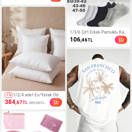
Yuvarlak Yaka Günlük Kısa Kol
lu Tişört
1/3/6 Çift Erkek Pamuklu Kali
teli Büyük Beden EU47-50 Me
106
,46
TL
vcut Düşük Kesim Bilek Çorab
ı, Elastik Destekli Görünmez S
por Çorabı, Spor veya Günlük
Kullanım İçin Uygun
1/2/4 adet Ev/Yatak Oda
-
1
%
sı Dekoratif Yastık Ekleri,
384
,67
TL
389,06TL
Yumuşak ve Kabarık İç D
olgu, Oturma Odası, Yata
k Odası, Kanepe Dekoru,
Sonbahar Dekoru, Oda De
koru için uygundur