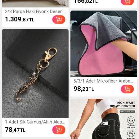
166
,82
TL
tkı Balaclava Yüz Maskesi Ör
me Boyunluk
2/3 Parça Haki Fiyonk Desenli
Kadifemsi Polyester Nevresi
1.309
,87
TL
m Takımı, Modern Şık Sevimli
Çocuk Yatak Takımı, Tüm Me
vsimlere Uygun, Gençler İçin
Nevresim Takımı, Yumuşak v
e Nefes Alabilen, Makinede Yı
kanabilir, (1 Nevresim + 1/2 Y
astık Kılıfı)
5/3/1 Adet Mikrofiber Araba
Yıkama Havlusu, Otomobil Te
98
,23
TL
mizlik ve Kurulama Bezi, Arab
a Temizlik Malzemeleri
1 Adet Şık Gümüş/Altın Alaşı
mlı Yapay Elmas Leopar Anah
78
,47
TL
tarlık, Araba Çantası Kolye Uc
u, Metal Yaratıcı Aksesuar