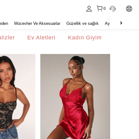
0
eden
Mücevher Ve Aksesuarlar
Güzellik ve sağlık
Ayakkabı
Ev Tek
lizler
Ev Aletleri
Kadın Giyim