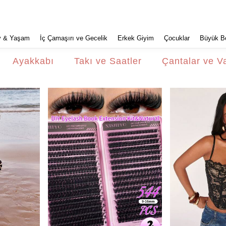
v & Yaşam
İç Çamaşırı ve Gecelik
Erkek Giyim
Çocuklar
Büyük B
Ayakkabı
Takı ve Saatler
Çantalar ve Va