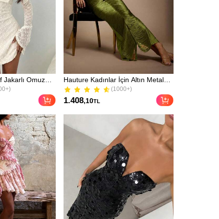
f Jakarlı Omuz
Hauture Kadınlar İçin Altın Metal
n Mini Elbise,
Dekorlu Parti İçin Püsküllü Saçaklı
00+)
(1000+)
Yaz, Parti,
Seksi Elbise
00+)
(1000+)
1.408
,10
TL
lbisesi, Omuz
nü Tatil