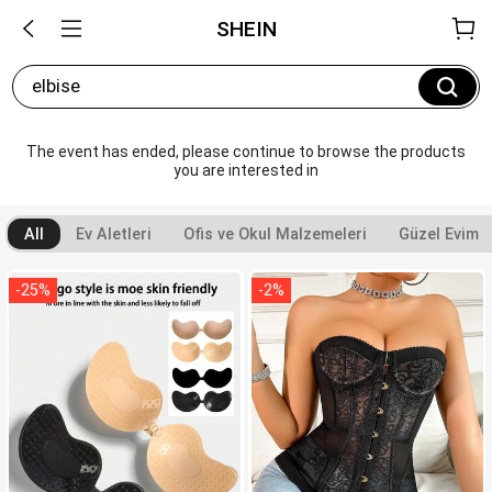
SHEIN
elbise
The event has ended, please continue to browse the products 
you are interested in
All
Ev Aletleri
Ofis ve Okul Malzemeleri
Güzel Evim
-
25
%
-
2
%