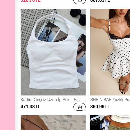
520
,76
TL
667
,83
TL
şetli Uzun Kollu Bluz 
m, İlkbahar/Yaz
Kadın Dikişsiz Uzun İp Askılı Egzer
SHEIN BAE Yazlık Puan
siz Üstü, Çıkarılabilir Dolgulu Dahili
Siyah Dantel Yamalı 
471
,38
TL
860
,99
TL
Sütyenli Spor Yoga Atlet, Athleisure
Kabarık Etek, Nedime 
si Resmi Etkinlik Elb
ünü Partisi Mini Elbis