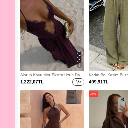
4
Aloruh Koyu Mor Ekstra Uzun Dant
Kadın Bol Kesim Büzg
el Yama Detaylı Seksi ve Zarif Parti
Paça Pantolon, Hafif
1.222
,07
TL
499
,91
TL
Gece Elbisesi
ünlük Pantolon, Asker
ahar, Boho Şık
-
4
%