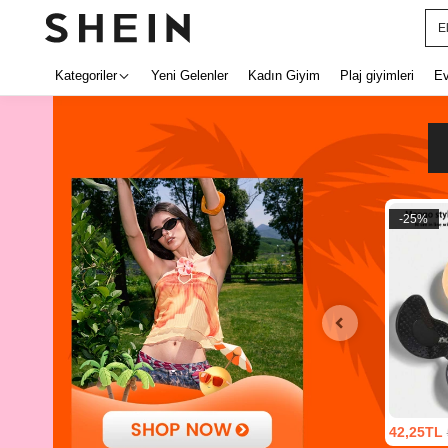
E
Kategoriler
Yeni Gelenler
Kadın Giyim
Plaj giyimleri
E
-
25
%
42,25TL