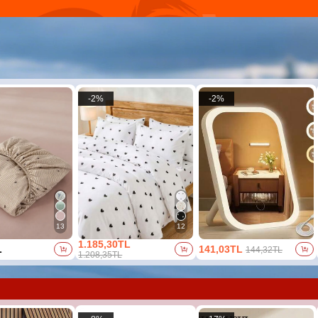
-
2
%
-
2
%
13
12
1.185,30TL
L
141,03TL
144,32TL
1.208,35TL