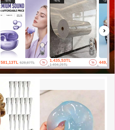
-
8
%
-
4
%
-
5
%
5
1.435,53TL
581,13TL
449,43TL
628,87TL
473,02
1.494,25TL