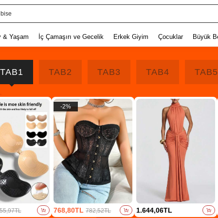
lbise
v & Yaşam
İç Çamaşırı ve Gecelik
Erkek Giyim
Çocuklar
Büyük B
TAB1
TAB2
TAB3
TAB4
TAB5
-
2
%
768,80TL
1.644,06TL
55,97TL
782,52TL