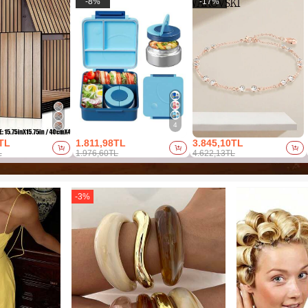
-
8
%
-
17
%
4
TL
1.811,98TL
3.845,10TL
L
1.976,60TL
4.622,13TL
-
3
%