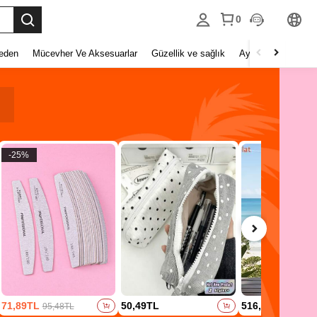
0
eden
Mücevher Ve Aksesuarlar
Güzellik ve sağlık
Ayakkabı
Ev Tek
-
25
%
71,89TL
50,49TL
516,37TL
95,48TL