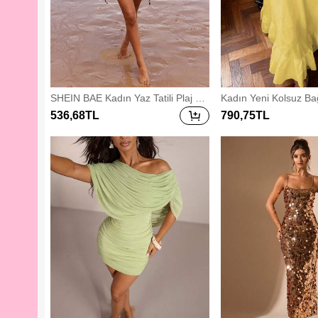
SHEIN BAE Kadın Yaz Tatili Plaj Dü
Kadın Yeni Kolsuz Bağ
ğünü Sezonu Zebra Desen Omuzd
Bol Uzun Elbise, Bohe
536
,68
TL
790
,75
TL
an Askılı Yaka Metal Süslemeli Vola
çık Günlük Şık A Kesi
nlı Mini Elbise,Kadınlar İçin Yaz Kıy
afetleri,Rave Kıyafetleri,Avrupa Yaz
ı,Kadınlar İçin Yaz Elbiseleri