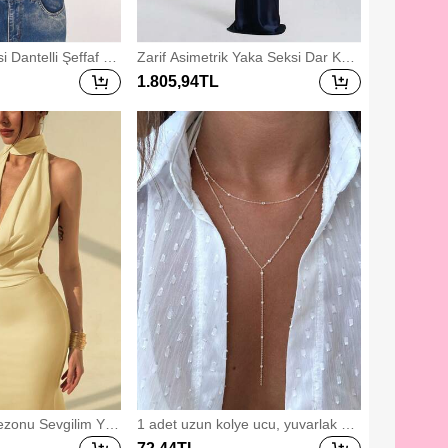
sesuarları, Berber
lük Ekipmanları
 Dantelli Şeffaf As
Zarif Asimetrik Yaka Seksi Dar Kesi
 Randevu Gecesi, İş
m Parti Elbisesi, Büzgülü Bel ve Kal
1.805
,94
TL
rin Bralet, Seksi Kul
ça Tasarımlı, Resmi Davetler İçin U
 Bluz, Dışarı Çıkma
ygun, Gelin Nedimesi Elbisesi, Son
, Yazlık Dantelli Blu
bahar
ezonu Sevgilim Yak
1 adet uzun kolye ucu, yuvarlak bo
 Denizkızı Elbises
ncuklu Y şeklinde zincir, kadınlar ve