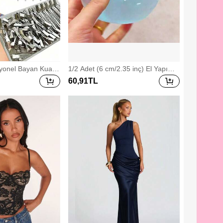
yonel Bayan Kuafö
1/2 Adet (6 cm/2.35 inç) El Yapımı
kası 5,5 cm Bukle M
Yavaş Geri Esneyen Mavi/Pembe Y
60
,91
TL
rı Saç Kökü Kabarık
umuşak Sıkma Topu, Stres Azaltıcı
ap Aletleri Saç Aks
Oyuncak, 6 cm Yuvarlak, İdeal Tatil
 Kırışıksız Saç Tok
Hediyesi, Sevimli ve Eğlenceli Hedi
killendirme Aleti (1
ye, Doğum Günü Hediyesi, Paskaly
/30 Adet/15 Adet/5
a Hediyesi, Cadılar Bayramı Hediy
üş, Seyahat Tatil T
esi, Noel Hediyesi, Parti Hediyesi,
sesuarları Düz Ark
Sıkma Oyuncağı, Gizemli Mantı Sık
rutma Makinesi, Sa
ma Oyuncağı, Tatil Partisi Hediyesi
Fırçası, Şekillendir
(Buz Satın Almayın, Lütfen Sipariş
 Kurutma Makinesi,
Vermeden Önce Görseldeki Metin
rcık Saç Ürünleri, S
ve Boyut Bilgilerini Onaylayın)
ı, Noel, Berber Dü
k, Saç Kurutma Mak
suarlar, Saç Ürünle
 Saç Bakımı, Kıvırcık
ber, Saç Modeli, K
Seyahat, Saç Ürünle
 Saç Malzemeleri, B