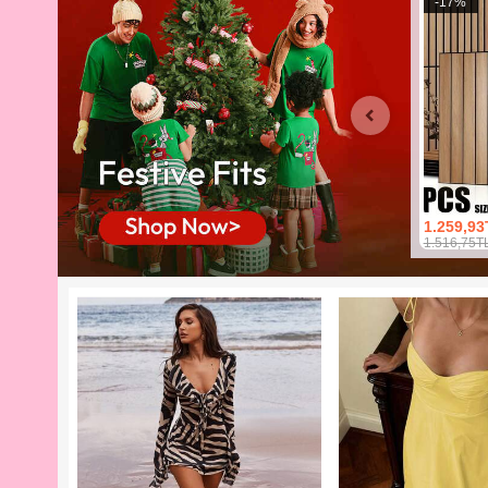
-
17
%
1.259,93
1.516,75T