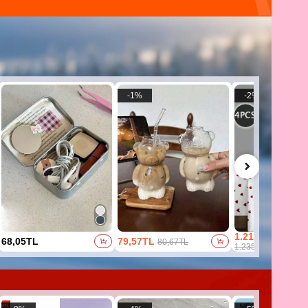
-
1
%
-
2
%
1.214,39TL
68,05TL
79,57TL
80,67TL
1.235,79TL