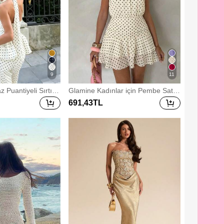
op Bağlamalı Etek Omuzsuz Üst Mi
ni Etek Kadın Kıyafeti
9
11
z Puantiyeli Sırtı A
Glamine Kadınlar için Pembe Sate
arça Yaz Seti, Moda
n Şifon Askılı Sırtı Açık Mini Elbise,
691
,43
TL
Seksi Bel Detaylı Çift Fırfırlı Etek U
cu, A Kesim Kısa Etek, Konser, Par
ti, Romantik Buluşma, Mezuniyet T
öreni ve Diğer Etkinlikler İçin Uygun
Zarif Yazlık Kıyafet