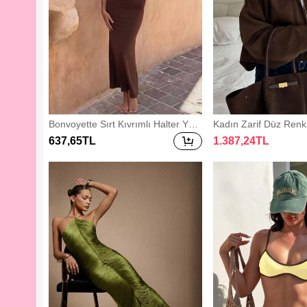
Bonvoyette Sırt Kıvrımlı Halter Yak
Kadın Zarif Düz Renk
a Midi Elbise, Kadınlar İçin Seksi Sı
mber Ceket, Sonbaha
637
,65
TL
1.387
,24
TL
rtı Açık Kolsuz Halter Dar Kesim Uz
Günlük Okula Dönüş O
un Kahverengi Düz Vücuda Oturan
üks
Uzun Elbise, İlkbahar/Yaz, Parti/Ge
ce Kulübü Kombini, Randevu Gece
si