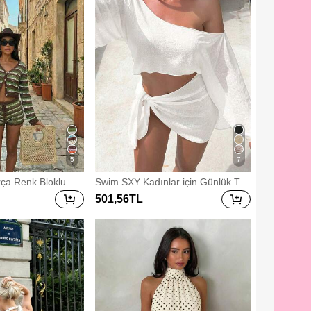
5
7
ça Renk Bloklu Çiz
Swim SXY Kadınlar için Günlük Tati
Üstü & Şort Seti, İlkb
l Plaj Partisi Şık Düz Renk Omuzsu
501
,56
TL
ünlük Bohem Plaj T
z Özel Kumaş 2 Parça Mayo, Yeni
Gelen İki Parça Beyaz Plaj Örtüsü
Takımı Kadın Beyaz Plaj Örtüsü Ma
yo Beyaz Plaj Örtüsü Üstü Beyaz 2
Parça Kıyafet Tatil Kıyafetleri Kadın
2 Parça Takım İki Parça Beyaz Takı
m Kadın Omuz Örtüsü Elbise Bikini
Takımı Plaj Örtüsü Kadın Plaj Örtüs
ü Mayo Üstü Plaj Örtüsü Kadın Yaz
lık Kıyafetler 2 Parça Beyaz Crop T