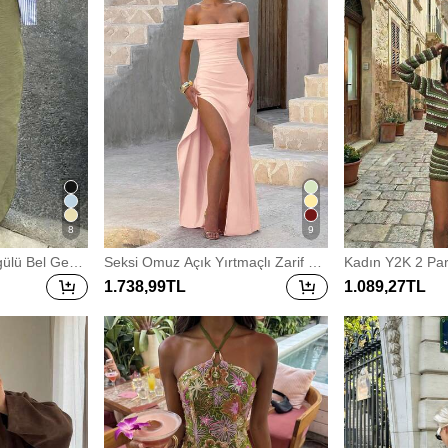
8
9
ülü Bel Geniş
Seksi Omuz Açık Yırtmaçlı Zarif Da
Kadın Y2K 2 Par
 Nefes Alan G
r Kesim Uzun Elbise, Düğün İçin Ek
gili Delikli Plaj 
1.738
,99
TL
1.089
,27
TL
 Yeşili, Yaz B
stra Uzun Gece Elbisesi, Nedime El
ahar Yaz İçin G
bisesi, Noel Partisi Elbisesi, Sonba
atili Kombini
har Mezuniyet Elbisesi