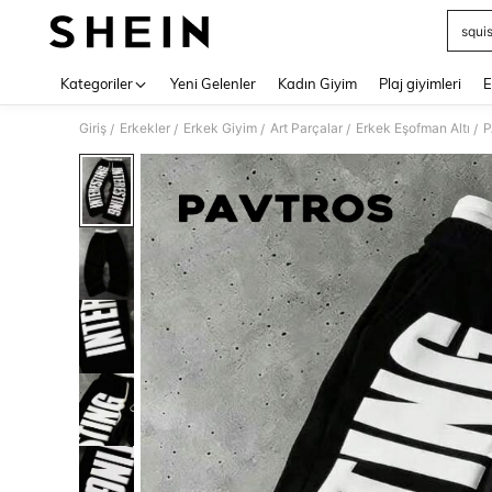
squi
Use up 
Kategoriler
Yeni Gelenler
Kadın Giyim
Plaj giyimleri
E
Giriş
Erkekler
Erkek Giyim
Art Parçalar
Erkek Eşofman Altı
P
/
/
/
/
/