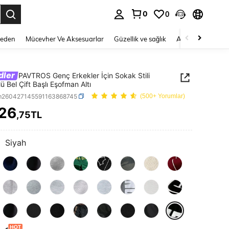
0
0
 to select.
Beden
Mücevher Ve Aksesuarlar
Güzellik ve sağlık
Ayakkabı
Ev T
dler
PAVTROS Genç Erkekler İçin Sokak Stili
ü Bel Çift Başlı Eşofman Altı
m260427145591163868745
(500+ Yorumlar)
426
,75TL
ICE AND AVAILABILITY
:
Siyah