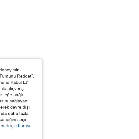
 deneyimini
 “Tümünü Reddet”,
ümünü Kabul Et”
ile alışveriş
isteğe bağlı
asını sağlayan
irerek devre dışı
kında daha fazla
eçeneğini seçin.
örmek için buraya