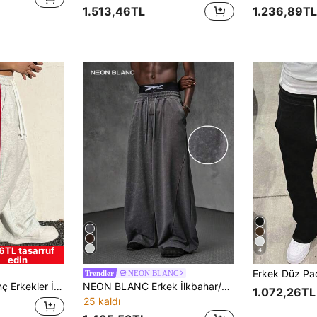
1.513,46TL
1.236,89TL
6TL tasarruf
4
edin
NEON BLANC
Trendler
ar ve Diğer Genç Sosyal Etkinlikler İçin Uygundur. Bu Pantolon, Erkek Gardırobunda Vazgeçilmez Çok Yönlü Bir Parçadır ve Erkek Arkadaş veya Eş İçin Harika Bir Hediye Seçeneğidir. Geniş Paça
NEON BLANC Erkek İlkbahar/Sonbahar Günlük Bol Kesim Standart Beden Eşofman Altı, Düz Gri, Lastikli Bel
1.072,26TL
25 kaldı