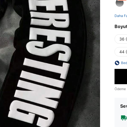
Daha F
Boyu
36 
44 
Bed
Ödeme 
Sev