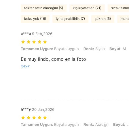
tekrar satın alacağım (5)
kış kıyafetleri (21)
sıcak tutm
koku yok (16)
İyi taşınabilirlik (7)
şükran (5)
muht
a***a
9 Feb,2026
Tamamen Uygun: Boyuta uygun, Renk: Siyah, Boyut: M
Tamamen Uygun:
Boyuta uygun
Renk:
Siyah
Boyut:
M
Es muy lindo, como en la foto
Çevir
h***y
20 Jan,2026
Tamamen Uygun: Boyuta uygun, Renk: Açık gri, Boyut: L
Tamamen Uygun:
Boyuta uygun
Renk:
Açık gri
Boyut:
L