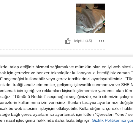
Helpful (45)
de, talep ettiğiniz hizmeti sağlamak ve mümkün olan en iyi web sitesi
 için çerezler ve benzer teknolojiler kullanıyoruz. İstediğiniz zaman
L
 seçeneğini kullanabilir veya çerez tercihlerinizi ayarlayabilirsiniz. “T
nizde, trafiği analiz etmemize, gelişmiş işlevsellik sunmamıza ve SHEIN 
mlamak için içeriği ve reklamları kişiselleştirmemize yardımcı olan tüm 
acağız. “Tümünü Reddet” seçeneğini seçtiğinizde, web sitemizin çalışm
 çerezlerin kullanımına izin verirsiniz. Bunları tarayıcı ayarlarınızı değişt
Helpful (0)
ancak bu web sitesinin işleyişini etkileyebilir. Kullandığımız çerezler hak
steğe bağlı çerez ayarlarınızı ayarlamak için lütfen “Çerezleri Yönet” s
eri nasıl işlediğimiz hakkında daha fazla bilgi için
Gizlilik Politikamızı g
dirme Görüntüle