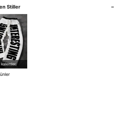
en Stiller
4,75
4.1K
577K
4,75
4.1K
577K
4,75
4.1K
577K
4,75
4.1K
577K
 kalemler
rünler