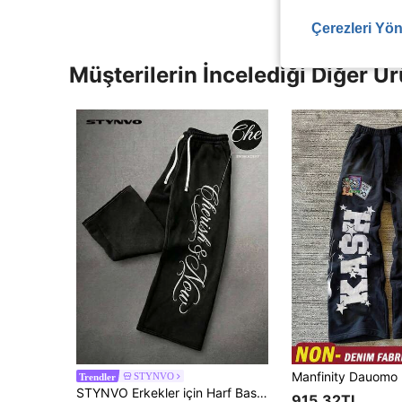
Çerezleri Yön
Müşterilerin İncelediği Diğer Ür
STYNVO
Trendler
STYNVO Erkekler için Harf Baskılı Kontrast Renkli Cepli Büzgülü Bel Harem Pantolon
915,32TL