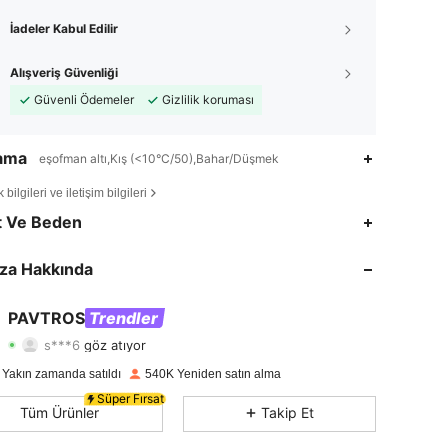
İadeler Kabul Edilir
Alışveriş Güvenliği
Güvenli Ödemeler
Gizlilik koruması
lama
eşofman altı,Kış (<10°C/50),Bahar/Düşmek
bilgileri ve iletişim bilgileri
4,75
4.1K
577K
t Ve Beden
4,75
4.1K
577K
za Hakkında
4,75
4.1K
577K
PAVTROS
Trendler
s***6
göz atıyor
4,75
4.1K
577K
Derecelendirme
Ürünler
Takipçiler
 Yakın zamanda satıldı
540K Yeniden satın alma
4,75
4.1K
577K
Süper Fırsat
Tüm Ürünler
Takip Et
4,75
4.1K
577K