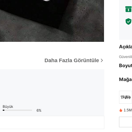
Açık
Güvenlik 
Daha Fazla Görüntüle
Boyu
Mağa
Büyük
6%
1.5M