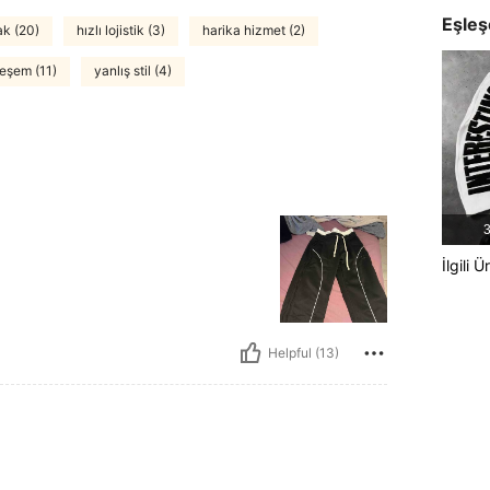
Eşleş
ak (20)
hızlı lojistik (3)
harika hizmet (2)
eşem (11)
yanlış stil (4)
3
İlgili Ü
Helpful (13)