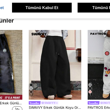
et
Tümünü Kabul Et
Tümünü 
ünler
7
5
Manfinity Dauomo Erkek Günlük Harf Nakışlı Yıpranmış Yıkama Eşofman Altı, Rave İçin
SWAVVY
PAV
Trendler
Trendler
SWAVVY Erkek Günlük Koyu Gri Eşofman Altı, Standart Beden, Cepli, Kavisli Paça