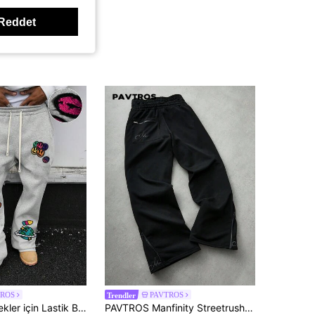
Reddet
TROS
PAVTROS
Trendler
PAVTROS Erkekler için Lastik Belden Bağcıklı, Kalp Desenli Günlük Eşofman Altı
PAVTROS Manfinity Streetrush Erkek Sokak Stili Popüler INS Eşleşen Baskılı ve İşlemeli Moda İşlemeli Fermuarlı Cep Bilek Fermuarlı Açık Hava Müzik Festivali Gece Kulübü Erkek Arkadaş/Eş Hediyesi Yıldönümü Hediyesi Şık 2'si 1 Arada Çift Bel Bantlı Eşofman Altı