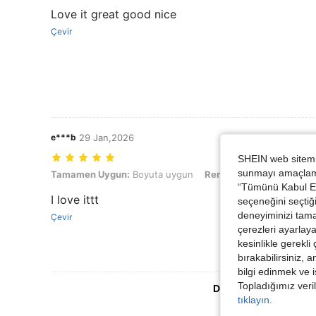
Love it great good nice
Çevir
e***b
29 Jan,2026
SHEIN web sitemiz
sunmayı amaçlamak
Tamamen Uygun: Boyuta uygun, Renk: Açık gri, Boyut: XL
Tamamen Uygun:
Boyuta uygun
Renk:
Açık gri
Boyut:
X
“Tümünü Kabul Et”
I love ittt
seçeneğini seçtiği
deneyiminizi tama
Çevir
çerezleri ayarlay
kesinlikle gerekli
bırakabilirsiniz, 
bilgi edinmek ve i
Topladığımız veril
Daha Fazla Değerlen
tıklayın.