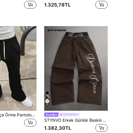
1.325,78TL
11
Erkek Düz Paça Örme Pantolon, Moda Sokak Çok Yönlü Günlük Jogger Pantolon, İlkbahar, Sonbahar ve Yaz İçin Hafif
STYNVO
Trendler
STYNVO Erkek Günlük Baskılı Eşofman Altı
1.382,30TL