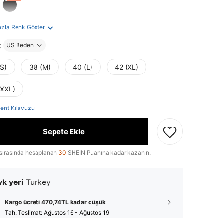
azla Renk Göster
t
US Beden
(S)
38 (M)
40 (L)
42 (XL)
(XXL)
ent Kılavuzu
Sepete Ekle
sırasında hesaplanan
30
SHEIN Puanına kadar kazanın.
k yeri
Turkey
Kargo ücreti 470,74TL kadar düşük
Tah. Teslimat:
Ağustos 16 - Ağustos 19