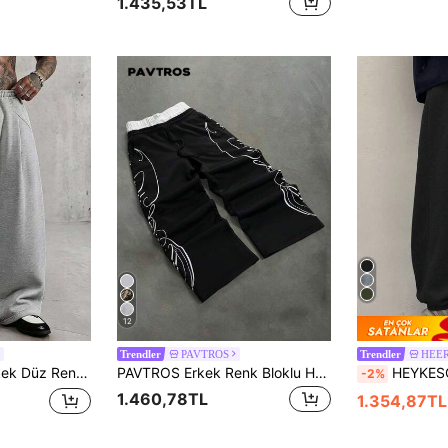
1.435,53TL
12
PAVTROS
HEE
Trendler
Trendler
eniş Paça Bol Günlük Eşofman Altı
PAVTROS Erkek Renk Bloklu Harf Grafikli Günlük Çok Amaçlı Rahat Eşofman Altı
HEYKESON Erkekler için Büzgülü 
-2%
1.460,78TL
1.354,87TL