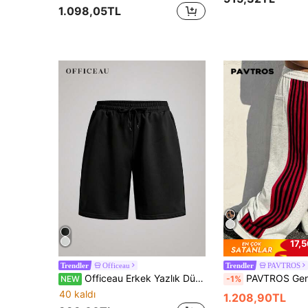
1.098,05TL
17,5
Officeau
PAVTROS
Trendler
Trendler
Officeau Erkek Yazlık Düz Renk Günlük Spor Şortu
PAVTROS Genç Erkekler İçin Sokak Stili, Çok Fonksiyonlu Ürün: Bol Kesim, Yan Şerit Detaylı, Elastik Bel Detaylı Erkek Eşofman Altı; Sokak Stili, Günlük Rahat Giyim, Hafta Sonu Gezileri, Müzik Festivalleri, Sosyal Toplantıl
NEW
-1%
40 kaldı
1.208,90TL