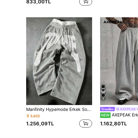
833,00TL
5
Manfinity Hypemode Erkek Sokak Stili Köpük Baskılı Geniş Paçalı Eşofman Altı
AXEPEAK
Trendler
AXEPEAK Erkek Düz Renk Büzgülü Bel G
NEW
9 kaldı
1.256,09TL
1.162,80TL