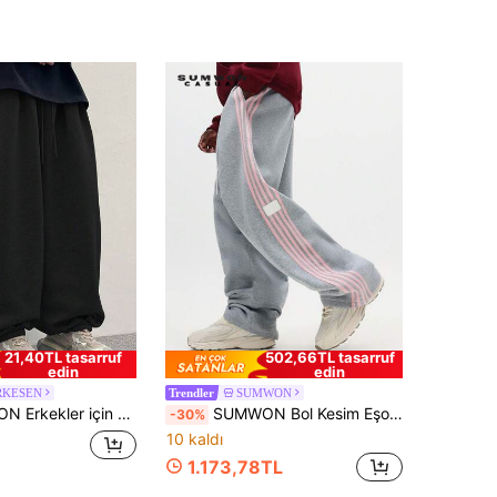
21,40TL tasarruf
502,66TL tasarruf
edin
edin
RKESEN
SUMWON
Trendler
Belden Kesimli Bol Kesim Günlük Harem Pantolon, Sokak Stili
SUMWON Bol Kesim Eşofman Altı, Kontrast Yan Şerit Detaylı, Büzgülü Bel, Rahat Jogger Pantolon, Ev Giyimi, Sokak Giyimi, Kış Konforu, Düz Renk
-30%
10 kaldı
1.173,78TL