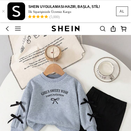
SHEIN UYGULAMASI-HAZIR, BAŞLA, STİL!
×
AL
İlk Siparişinizde Ücretsiz Kargo
(5,000)