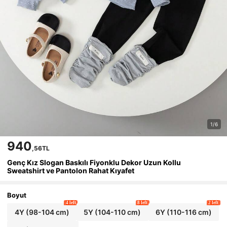
1/6
940
,56TL
Genç Kız Slogan Baskılı Fiyonklu Dekor Uzun Kollu
Sweatshirt ve Pantolon Rahat Kıyafet
Boyut
4 left
8 left
2 left
4Y
(98-104 cm)
5Y
(104-110 cm)
6Y
(110-116 cm)