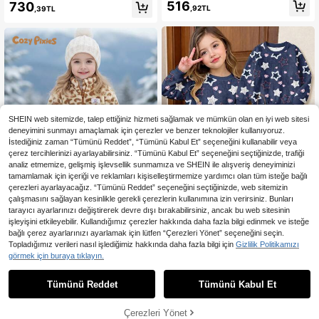
a Sweatshirt ve Uzun Tayt Takımı,
İlkbahar/Sonbahar/Kış Günlük Tişör
516
730
,92TL
,39TL
Numune Boş
t Takımı, Tasarım Odaklı Asimetrik Y
üksek Yaka Koyu Kahverengi Örme
Fitilli Fırçalanmış Kumaş Kol Yama
Detaylı Polar Fleece Uzun Kollu Tiş
ört Üst ve Paça Yama Detaylı Polar
Fleece Tasarımlı Günlük İspanyol P
aça Pantolon, 2 Parça Set, Okula D
önüş Sezonu İçin Uygun, Kız Çocuk
Şık Üst Segment Günlük Okul, Gezi,
Seyahat ve Parti Kıyafeti
SHEIN web sitemizde, talep ettiğiniz hizmeti sağlamak ve mümkün olan en iyi web sitesi
deneyimini sunmayı amaçlamak için çerezler ve benzer teknolojiler kullanıyoruz.
İstediğiniz zaman “Tümünü Reddet”, “Tümünü Kabul Et” seçeneğini kullanabilir veya
çerez tercihlerinizi ayarlayabilirsiniz. “Tümünü Kabul Et” seçeneğini seçtiğinizde, trafiği
analiz etmemize, gelişmiş işlevsellik sunmamıza ve SHEIN ile alışveriş deneyiminizi
tamamlamak için içeriği ve reklamları kişiselleştirmemize yardımcı olan tüm isteğe bağlı
çerezleri ayarlayacağız. “Tümünü Reddet” seçeneğini seçtiğinizde, web sitemizin
çalışmasını sağlayan kesinlikle gerekli çerezlerin kullanımına izin verirsiniz. Bunları
tarayıcı ayarlarınızı değiştirerek devre dışı bırakabilirsiniz, ancak bu web sitesinin
18
işleyişini etkileyebilir. Kullandığımız çerezler hakkında daha fazla bilgi edinmek ve isteğe
bağlı çerez ayarlarınızı ayarlamak için lütfen “Çerezleri Yönet” seçeneğini seçin.
Sonbahar/Kış Günlük Moda Kı
NEW
En Çok Satanlar
Cozy Pixies
Topladığımız verileri nasıl işlediğimiz hakkında daha fazla bilgi için
Gizlilik Politikamızı
z Çocuk Sevimli Tatlı Yıldız ve Kalp
40 kaldı
Cozy Pixies Genç Kız Leopar Dese
görmek için buraya tıklayın.
Desenli Tam Baskılı Amerikan Vinta
nli Termal Astarlı Kalın Bisiklet Yaka
754
811
ge Baskı Tasarımlı Bisiklet Yaka Sw
,53TL
,60TL
Uzun Kollu Sonbahar Kış Ceketi ve
eatshirt ve İspanyol Paça Pantolon
Tümünü Reddet
Tümünü Kabul Et
Lastikli Bel Manşetli Pantolon 2 Par
Takımı, Kişiselleştirilebilir Çok Yönlü
ça Set
4-7 Yaş Kız Çocuklar İçin
Çerezleri Yönet
SEPETE EKLE