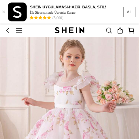
SHEIN UYGULAMASI-HAZIR, BAŞLA, STİL!
×
AL
İlk Siparişinizde Ücretsiz Kargo
(5,000)