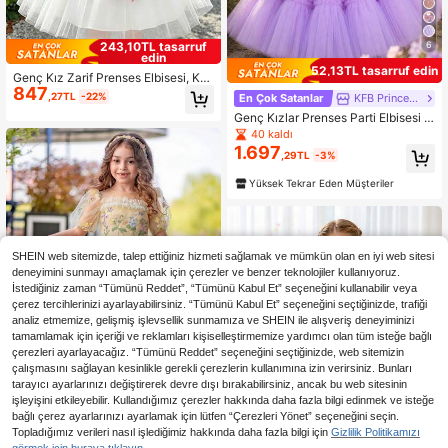
6
243,10TL tasarruf
edin
52,13TL tasarruf edin
Genç Kız Zarif Prenses Elbisesi, Kol
847
suz Çiçekli Aplikeli Resmi Gece Kıy
,27TL
-22%
En Çok Satanlar
KFB Princess
afeti, Çiçekçi Kız, Düğün ve Tören İ
Genç Kızlar Prenses Parti Elbisesi B
çin Uygun
oncuklu Pullu Kabarık Doğum Günü
40 kaldı
Düğün Balo Elbisesi
1.697
,29TL
-3%
Yüksek Tekrar Eden Müşteriler
SHEIN web sitemizde, talep ettiğiniz hizmeti sağlamak ve mümkün olan en iyi web sitesi
deneyimini sunmayı amaçlamak için çerezler ve benzer teknolojiler kullanıyoruz.
İstediğiniz zaman “Tümünü Reddet”, “Tümünü Kabul Et” seçeneğini kullanabilir veya
çerez tercihlerinizi ayarlayabilirsiniz. “Tümünü Kabul Et” seçeneğini seçtiğinizde, trafiği
analiz etmemize, gelişmiş işlevsellik sunmamıza ve SHEIN ile alışveriş deneyiminizi
tamamlamak için içeriği ve reklamları kişiselleştirmemize yardımcı olan tüm isteğe bağlı
çerezleri ayarlayacağız. “Tümünü Reddet” seçeneğini seçtiğinizde, web sitemizin
çalışmasını sağlayan kesinlikle gerekli çerezlerin kullanımına izin verirsiniz. Bunları
tarayıcı ayarlarınızı değiştirerek devre dışı bırakabilirsiniz, ancak bu web sitesinin
işleyişini etkileyebilir. Kullandığımız çerezler hakkında daha fazla bilgi edinmek ve isteğe
bağlı çerez ayarlarınızı ayarlamak için lütfen “Çerezleri Yönet” seçeneğini seçin.
En Çok Satanlar
Aurorabelle
Topladığımız verileri nasıl işlediğimiz hakkında daha fazla bilgi için
Gizlilik Politikamızı