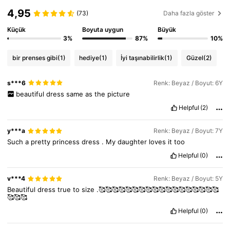
4,95
(73)
Daha fazla göster
Küçük
Boyuta uygun
Büyük
3%
87%
10%
bir prenses gibi
(1)
hediye
(1)
İyi taşınabilirlik
(1)
Güzel
(2)
s***6
Renk: Beyaz / Boyut: 6Y
beautiful
dress
same
as
the
picture
Helpful
(2)
y***a
Renk: Beyaz / Boyut: 7Y
Such
a
pretty
princess
dress
.
My
daughter
loves
it
too
Helpful
(0)
v***4
Renk: Beyaz / Boyut: 5Y
Beautiful
dress
true
to
size
.🥰🥰🥰🥰🥰🥰🥰🥰🥰🥰🥰🥰🥰🥰🥰🥰🥰🥰
🥰🥰🥰
Helpful
(0)