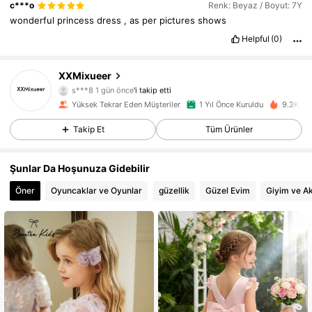
c***o
Renk: Beyaz / Boyut: 7Y
wonderful
princess
dress
,
as
per
pictures
shows
Helpful
(0)
XXMixueer
1.1K Takipçiler
4,94
s***8
1 gün önce
'i takip etti
Yüksek Tekrar Eden Müşteriler
1 Yıl Önce Kuruldu
9.3K Yak
1.1K Takipçiler
4,94
Takip Et
Tüm Ürünler
1.1K Takipçiler
4,94
Şunlar Da Hoşunuza Gidebilir
1.1K Takipçiler
4,94
Öner
Oyuncaklar ve Oyunlar
güzellik
Güzel Evim
Giyim ve A
1.1K Takipçiler
4,94
1.1K Takipçiler
4,94
1.1K Takipçiler
4,94