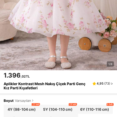
1/8
1.396
,02TL
Aplikler Kontrast Mesh Nakış Çiçek Parti Genç
4,95
(
73
)
Kız Parti Kıyafetleri
Boyut
Varsayılan
23 left
19 left
6 left
4Y
(98-104 cm)
5Y
(104-110 cm)
6Y
(110-116 cm)