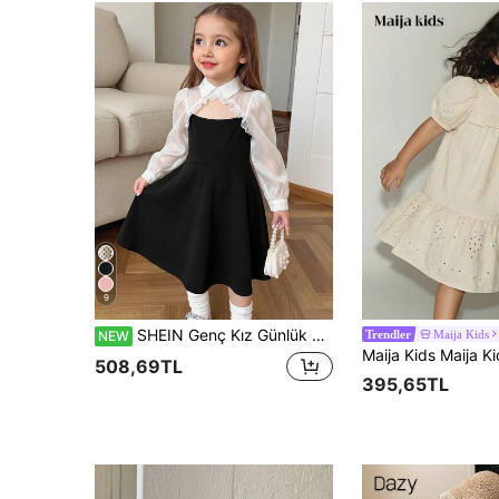
9
SHEIN Genç Kız Günlük Minimalist Rahat Yakalı Delikli Yama Desen Kontrast Renkli Elbise, Okula Dönüş Sezonu Sonbahar/Kış Kombini
Maija Kids
NEW
Trendler
508,69TL
395,65TL