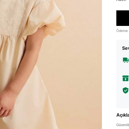
Ödeme 
Sev
Açık
Güvenlik 