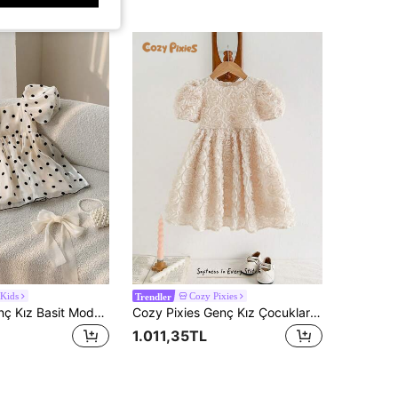
Kids
Cozy Pixies
Trendler
Dazy Kids Genç Kız Basit Moda Rahat Günlük Kısa Kollu Elbise
Cozy Pixies Genç Kız Çocukları İçin Gül Desenli File Kumaştan Yuvarlak Yakalı, Kabarık Kollu, Belden Büzgülü Elbise, Sevgililer Günü İçin Uygun, Kız Kardeşler İçin Uyumlu Takım
1.011,35TL