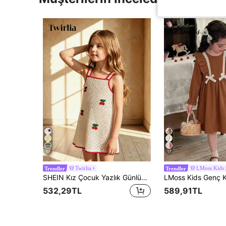
17
17
Twirlia
LMoss Kids
Trendler
Trendler
SHEIN Kız Çocuk Yazlık Günlük Elbise, Renkli Tığ İşi 3D Çiçekli Örme Delikli Askılı Elbise, Plaj Tatili ve Günlük Kullanım İçin Uygun
532,29TL
589,91TL