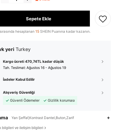
Sepete Ekle
sırasında hesaplanan
15
SHEIN Puanına kadar kazanın.
k yeri
Turkey
Kargo ücreti 470,74TL kadar düşük
Tah. Teslimat:
Ağustos 16 - Ağustos 19
İadeler Kabul Edilir
Alışveriş Güvenliği
Güvenli Ödemeler
Gizlilik koruması
lama
Yarı Şeffaf,Kontrast Dantel,Buton,Zarif
bilgileri ve iletişim bilgileri