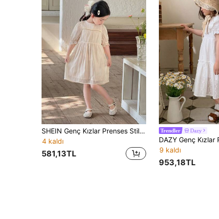
SHEIN Genç Kızlar Prenses Stili Kayısı Puf Kollu Elbise
Dazy
Trendler
4 kaldı
9 kaldı
581,13TL
953,18TL