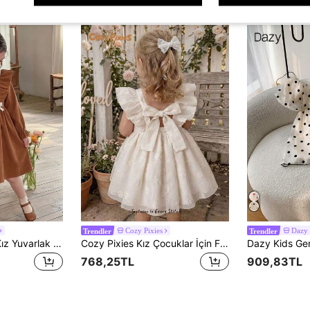
Cozy Pixies
Dazy 
Trendler
Trendler
LMoss Kids Genç Kız Yuvarlak Yaka Fiyonk Detaylı Pileli Fransız Tarzı Tatil ve Seyahat Elbisesi
Cozy Pixies Kız Çocuklar İçin Fiyonklu Sırtı Açık Kolsuz Elbise, Çocuklar İçin 3D Jakarlı Prenses Elbise, Bebekler İçin Yazlık Şık Parti Elbisesi
768,25TL
909,83TL