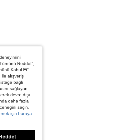
 deneyimini
 “Tümünü Reddet”,
ümünü Kabul Et”
ile alışveriş
isteğe bağlı
asını sağlayan
irerek devre dışı
kında daha fazla
eçeneğini seçin.
örmek için buraya
Reddet