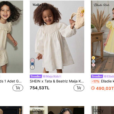
20
Maija Kids
Elladi
Trendler
Trendler
Maija Kids Maija Kids 1 Adet Genç Kızlar İçin Günlük Şık Zarif Bol Kesim Sevimli Haki Zemin Beyaz Çiçek ve Kelebek Desenli Kare Yaka Kısa Kollu Elbise, Günlük Kullanım, Okula Dönüş, Geziler, Toplantılar, Tatil Partileri, İlkbahar ve Yaz İçin Uygun
SHEIN x Tata & Beatriz Maija Kids Maija Kids Genç Kız Dokuma Patchwork İşlemeli Yuvarlak Yaka Bol Günlük Uzun Kollu Elbise
Elladie kids Kızlar Dantel Kenarlı Volanlı Kollu Elbise, Tatlı v
-17%
754,53TL
490,03T