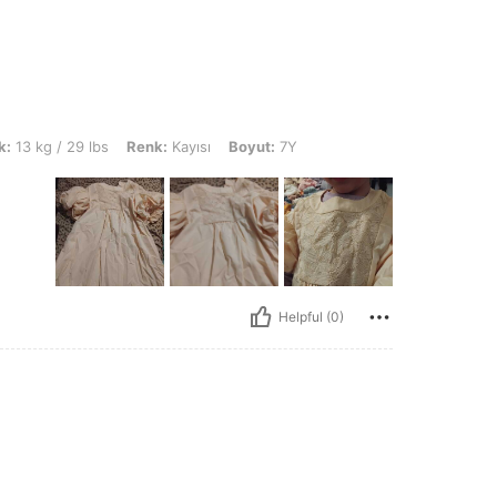
lbs, Renk: Kayısı, Boyut: 7Y
k:
13 kg / 29 lbs
Renk:
Kayısı
Boyut:
7Y
Helpful (0)