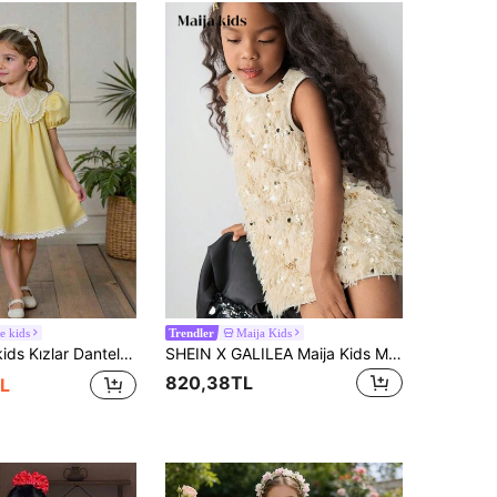
e kids
Maija Kids
Trendler
e Şirin Stil, Zarif ve Ferahlatıcı Görünüm, Kızlar İçin Yaz Sarısı Vintage Kız Elbisesi Omuzlarınızı Kapatan Kızlar İçin Çocuk Elbiseleri
SHEIN X GALILEA Maija Kids Maija Kids Genç Kız Tüylü Payetli Dekor Kolsuz Yuvarlak Yaka Elbise
820,38TL
L