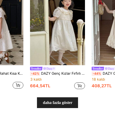
Dazy
Dazy
Trendler
Trendler
DAZY Genç Kızlar Rahat Kısa Kollu Elbise,Kız Yaz Kıyafetleri
DAZY Genç Kızlar Fırfırlı Gevşek Ağır Dantel Orta Diz Boyu Elbise,Kız Yaz Kıyafetleri
DAZY Genç Kızlar İç
-42%
-44%
3 kaldı
18 kaldı
664,54TL
408,27TL
daha fazla göster