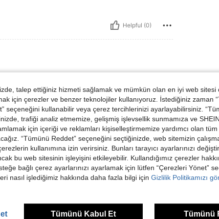
Helpful (0)
de, talep ettiğiniz hizmeti sağlamak ve mümkün olan en iyi web sitesi
 için çerezler ve benzer teknolojiler kullanıyoruz. İstediğiniz zaman
 seçeneğini kullanabilir veya çerez tercihlerinizi ayarlayabilirsiniz. “T
nizde, trafiği analiz etmemize, gelişmiş işlevsellik sunmamıza ve SHEIN 
mlamak için içeriği ve reklamları kişiselleştirmemize yardımcı olan tüm 
Helpful (0)
acağız. “Tümünü Reddet” seçeneğini seçtiğinizde, web sitemizin çalışm
 çerezlerin kullanımına izin verirsiniz. Bunları tarayıcı ayarlarınızı değişt
ancak bu web sitesinin işleyişini etkileyebilir. Kullandığımız çerezler hak
dirme Görüntüle
steğe bağlı çerez ayarlarınızı ayarlamak için lütfen “Çerezleri Yönet” s
eri nasıl işlediğimiz hakkında daha fazla bilgi için
Gizlilik Politikamızı g
et
Tümünü Kabul Et
Tümünü 
ünler