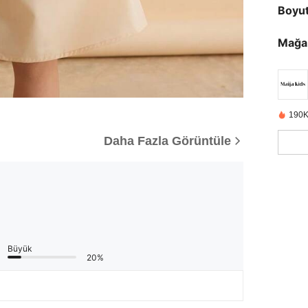
Boyu
Mağa
190K
Daha Fazla Görüntüle
Büyük
20%