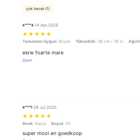
çok havalı (1)
x***a
14 Apr,2026
Tamamen Uygun: Büyük, Yükseklik: 98 cm / 39 in, Ağırlık: 13 kg / 29 
Tamamen Uygun:
Büyük
Yükseklik:
98 cm / 39 in
Ağırlı
esrw foarte mare
Çevir
s***i
28 Jul,2025
Renk: Kayısı, Boyut: 6Y
Renk:
Kayısı
Boyut:
6Y
super mooi en goedkoop