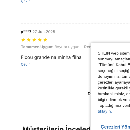
Çevir
p***7
27 Jun,2025
Tamamen Uygun: Boyuta uygun, Renk: Kayısı, Boyut: 6Y
Tamamen Uygun:
Boyuta uygun
Renk:
Kayısı
Boyut:
6Y
SHEIN web sitemiz
Ficou grande na minha filha
sunmayı amaçlamak
Çevir
“Tümünü Kabul Et”
seçeneğini seçtiği
deneyiminizi tama
çerezleri ayarlay
kesinlikle gerekli
bırakabilirsiniz, 
Daha Fazla Değerlen
bilgi edinmek ve i
Topladığımız veril
tıklayın.
Çerezleri Yön
Müşterilerin İncelediği Diğer Ür