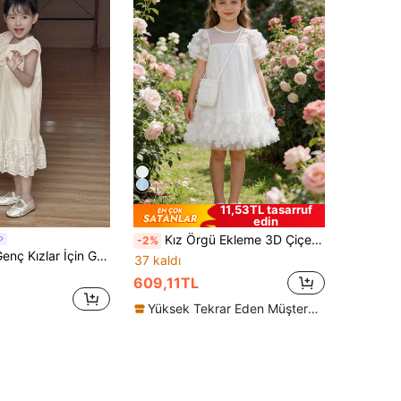
11,53TL tasarruf
edin
Kız Örgü Ekleme 3D Çiçek Moda Prenses Elbise Askılı Çanta, Yaz
-2%
in Günlük Elbise, Sonbahar Tatil Kombinleri
37 kaldı
609,11TL
Yüksek Tekrar Eden Müşteriler