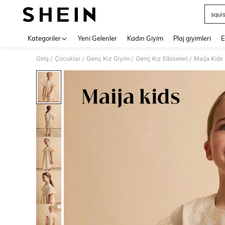
squi
Use up 
Kategoriler
Yeni Gelenler
Kadın Giyim
Plaj giyimleri
E
Giriş
Çocuklar
Genç Kız Giyim
Genç Kız Elbiseleri
Maija Kids
/
/
/
/