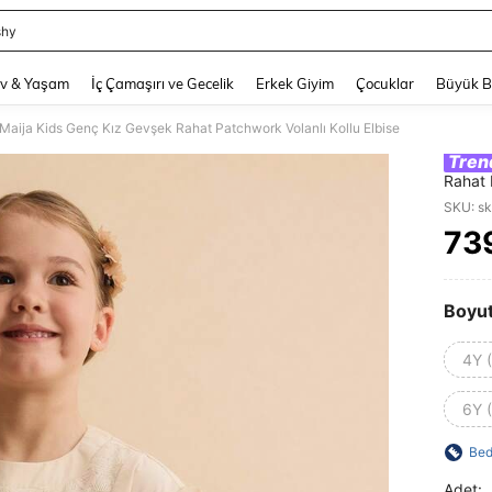
shy
and down arrow keys to navigate search Son arama and Keşif Arama. Press Enter
v & Yaşam
İç Çamaşırı ve Gecelik
Erkek Giyim
Çocuklar
Büyük 
 Maija Kids Genç Kız Gevşek Rahat Patchwork Volanlı Kollu Elbise
Tren
Rahat 
SKU: s
73
PR
Boyu
4Y 
6Y 
Bed
Adet: