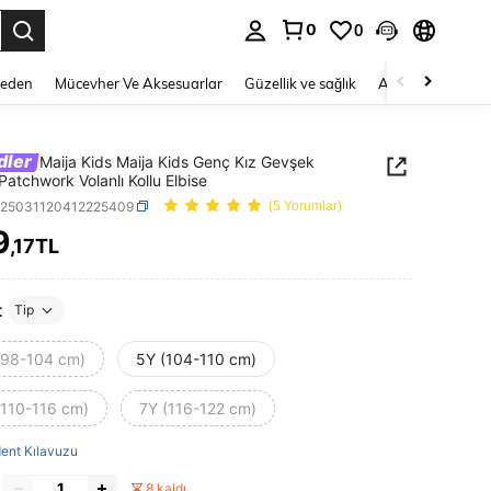
0
0
 to select.
Beden
Mücevher Ve Aksesuarlar
Güzellik ve sağlık
Ayakkabı
Ev T
dler
Maija Kids Maija Kids Genç Kız Gevşek
Patchwork Volanlı Kollu Elbise
k25031120412225409
(5 Yorumlar)
9
,17TL
ICE AND AVAILABILITY
t
Tip
(98-104 cm)
5Y (104-110 cm)
(110-116 cm)
7Y (116-122 cm)
ent Kılavuzu
8 kaldı