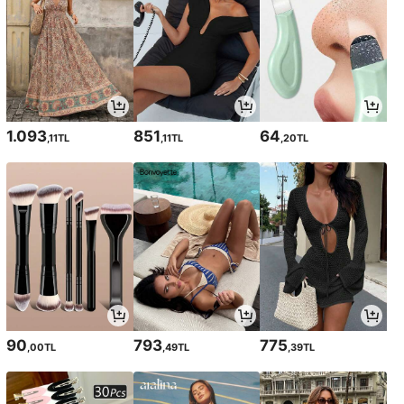
1.093
851
64
,11TL
,11TL
,20TL
90
793
775
,00TL
,49TL
,39TL