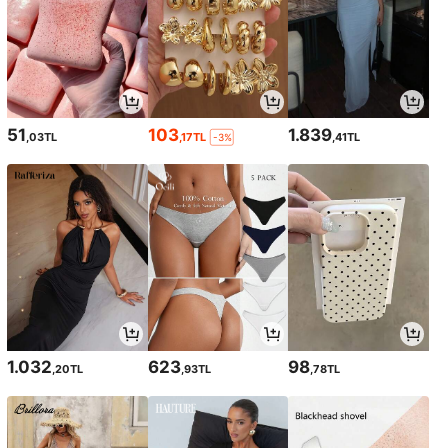
51
103
1.839
,03TL
,17TL
,41TL
-3%
1.032
623
98
,20TL
,93TL
,78TL