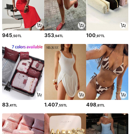
945
353
100
,50TL
,94TL
,97TL
83
1.407
498
,41TL
,55TL
,81TL