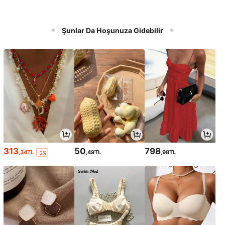
Şunlar Da Hoşunuza Gidebilir
313
50
798
,34TL
,49TL
,98TL
-2%