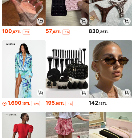
100
57
830
,97TL
,62TL
,26TL
-2%
-1%
1.690
195
142
,15TL
,90TL
,13TL
-12%
-1%