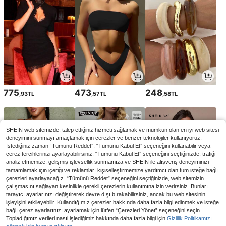
775
473
248
,93TL
,57TL
,58TL
SHEIN web sitemizde, talep ettiğiniz hizmeti sağlamak ve mümkün olan en iyi web sitesi
deneyimini sunmayı amaçlamak için çerezler ve benzer teknolojiler kullanıyoruz.
İstediğiniz zaman “Tümünü Reddet”, “Tümünü Kabul Et” seçeneğini kullanabilir veya
çerez tercihlerinizi ayarlayabilirsiniz. “Tümünü Kabul Et” seçeneğini seçtiğinizde, trafiği
analiz etmemize, gelişmiş işlevsellik sunmamıza ve SHEIN ile alışveriş deneyiminizi
tamamlamak için içeriği ve reklamları kişiselleştirmemize yardımcı olan tüm isteğe bağlı
çerezleri ayarlayacağız. “Tümünü Reddet” seçeneğini seçtiğinizde, web sitemizin
çalışmasını sağlayan kesinlikle gerekli çerezlerin kullanımına izin verirsiniz. Bunları
tarayıcı ayarlarınızı değiştirerek devre dışı bırakabilirsiniz, ancak bu web sitesinin
işleyişini etkileyebilir. Kullandığımız çerezler hakkında daha fazla bilgi edinmek ve isteğe
430
536
383
bağlı çerez ayarlarınızı ayarlamak için lütfen “Çerezleri Yönet” seçeneğini seçin.
,77TL
,13TL
,58TL
Topladığımız verileri nasıl işlediğimiz hakkında daha fazla bilgi için
Gizlilik Politikamızı