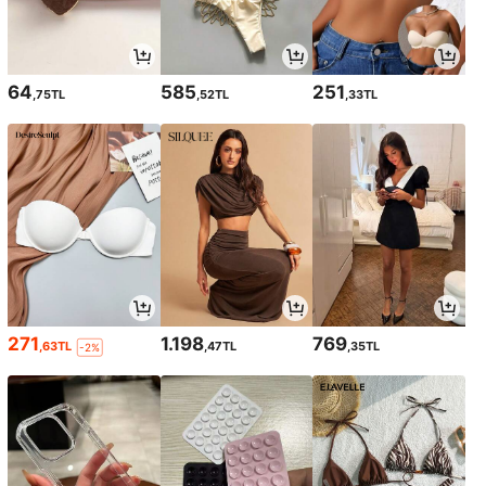
64
585
251
,75TL
,52TL
,33TL
271
1.198
769
,63TL
,47TL
,35TL
-2%