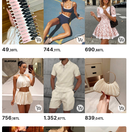
49
744
690
,39TL
,11TL
,88TL
756
1.352
839
,18TL
,67TL
,04TL