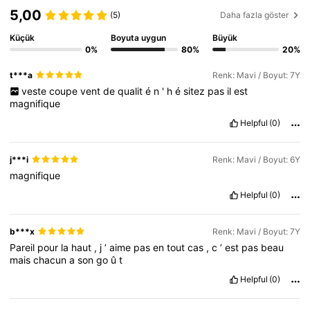
5,00
(5)
Daha fazla göster
Küçük
Boyuta uygun
Büyük
0%
80%
20%
t***a
Renk: Mavi / Boyut: 7Y
veste
coupe
vent
de
qualit
é
n
'
h
é
sitez
pas
il
est
magnifique
Helpful
(0)
j***i
Renk: Mavi / Boyut: 6Y
magnifique
Helpful
(0)
b***x
Renk: Mavi / Boyut: 7Y
Pareil
pour
la
haut
,
j
’
aime
pas
en
tout
cas
,
c
’
est
pas
beau
mais
chacun
a
son
go
û
t
Helpful
(0)