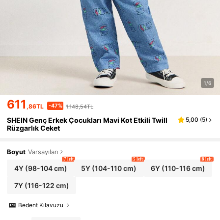
1/6
611
-47%
,86TL
1.148,54TL
SHEIN Genç Erkek Çocukları Mavi Kot Etkili Twill
5,00
(
5
)
Rüzgarlık Ceket
Boyut
Varsayılan
7 left
5 left
8 left
4Y
(98-104 cm)
5Y
(104-110 cm)
6Y
(110-116 cm)
7Y
(116-122 cm)
Bedent Kılavuzu