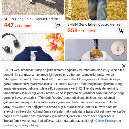
SHEIN Genç Erkek Çocuk Harf Bas
kılı Yama Detaylı Günlük Şık Palto,
447
SHEIN Genç Erkek Çocuk Her Yerd
,23TL
-49%
Hem İç Hem Dış Mekan Kullanımına
e Baskılı Fermuarlı Günlük Uzun Kol
558
Uygun, İlkbahar/Sonbahar Paltosu
,63TL
-52%
lu Ceket
SHEIN web sitemizde, talep ettiğiniz hizmeti sağlamak ve mümkün olan en iyi web sitesi
deneyimini sunmayı amaçlamak için çerezler ve benzer teknolojiler kullanıyoruz.
İstediğiniz zaman “Tümünü Reddet”, “Tümünü Kabul Et” seçeneğini kullanabilir veya
çerez tercihlerinizi ayarlayabilirsiniz. “Tümünü Kabul Et” seçeneğini seçtiğinizde, trafiği
analiz etmemize, gelişmiş işlevsellik sunmamıza ve SHEIN ile alışveriş deneyiminizi
tamamlamak için içeriği ve reklamları kişiselleştirmemize yardımcı olan tüm isteğe bağlı
çerezleri ayarlayacağız. “Tümünü Reddet” seçeneğini seçtiğinizde, web sitemizin
çalışmasını sağlayan kesinlikle gerekli çerezlerin kullanımına izin verirsiniz. Bunları
tarayıcı ayarlarınızı değiştirerek devre dışı bırakabilirsiniz, ancak bu web sitesinin
işleyişini etkileyebilir. Kullandığımız çerezler hakkında daha fazla bilgi edinmek ve isteğe
bağlı çerez ayarlarınızı ayarlamak için lütfen “Çerezleri Yönet” seçeneğini seçin.
7
1 Parça Genç Erkek Siyah Günlük A
Topladığımız verileri nasıl işlediğimiz hakkında daha fazla bilgi için
Gizlilik Politikamızı
çık Ön Uzun Kollu Ceket, Sevimli, Ş
439
SHEIN Genç Erkek Termal Astarlı Te
görmek için buraya tıklayın.
,55TL
ık, Her Şeye Uygun, Çok Yönlü Tas