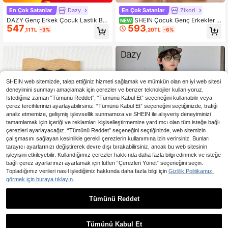
En Çok Satanlar
Dazy
En Çok Satanlar
Zikori
DAZY Genç Erkek Çocuk Lastik Bel
SHEIN Çocuk Genç Erkekler İç
NEW
547
593
Cepli Çizgili Geniş Paçalı Bol Günlü
in Günlük Kadife Bol Kesim Uzun P
,11TL
-3%
,20TL
-6%
k Pantolon
antolon
SHEIN web sitemizde, talep ettiğiniz hizmeti sağlamak ve mümkün olan en iyi web sitesi
deneyimini sunmayı amaçlamak için çerezler ve benzer teknolojiler kullanıyoruz.
İstediğiniz zaman “Tümünü Reddet”, “Tümünü Kabul Et” seçeneğini kullanabilir veya
çerez tercihlerinizi ayarlayabilirsiniz. “Tümünü Kabul Et” seçeneğini seçtiğinizde, trafiği
analiz etmemize, gelişmiş işlevsellik sunmamıza ve SHEIN ile alışveriş deneyiminizi
tamamlamak için içeriği ve reklamları kişiselleştirmemize yardımcı olan tüm isteğe bağlı
çerezleri ayarlayacağız. “Tümünü Reddet” seçeneğini seçtiğinizde, web sitemizin
çalışmasını sağlayan kesinlikle gerekli çerezlerin kullanımına izin verirsiniz. Bunları
tarayıcı ayarlarınızı değiştirerek devre dışı bırakabilirsiniz, ancak bu web sitesinin
işleyişini etkileyebilir. Kullandığımız çerezler hakkında daha fazla bilgi edinmek ve isteğe
bağlı çerez ayarlarınızı ayarlamak için lütfen “Çerezleri Yönet” seçeneğini seçin.
Topladığımız verileri nasıl işlediğimiz hakkında daha fazla bilgi için
Gizlilik Politikamızı
görmek için buraya tıklayın.
23,05TL tasarruf edin
23
SHEIN 3 Parça Erkek Çocuk G
Tümünü Reddet
En Çok Satanlar
Dazy
NEW
1.220
ünlük Şirin Çok Yönlü Basit Baskılı
,97TL
DAZY Genç Erkek Çocuklar İçin Gü
Düz Renk Jogger Pantolon Lastikli
649
nlük Uzun Kesim Kargo Pantolon
,17TL
-3%
Bel Uzun Pantolon 4'lü Set Temel Ç
Tümünü Kabul Et
oklu Paket Çocuk Eşofman Altı