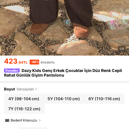
1/8
423
-48%
,64TL
813,80TL
Dazy Kids Genç Erkek Çocuklar İçin Düz Renk Cepli
Trendler
Rahat Günlük Giyim Pantolonu
Boyut
Varsayılan
4Y
(98-104 cm)
5Y
(104-110 cm)
6Y
(110-116 cm)
7Y
(116-122 cm)
Bedent Kılavuzu