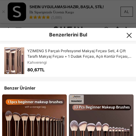
SHEIN UYGULAMASI-HAZIR, BAŞLA, STİL!
×
AL
İlk Siparişinizde Ücretsiz Kargo
(5,000)
Benzerlerini Bul
YZIMENG 5 Parçalı Profesyonel Makyaj Fırçası Seti, 4 Çift
Taraflı Makyaj Fırçası + 1 Dudak Fırçası, Açılı Kontür Fırçası,
Allık Fırçası, Pudra Fırçası, Göz Farı Fırçası, Kapatıcı Fırçası,
Kahverengi
Aydınlatıcı Fırçası, Karıştırma Fırçası, Yumuşak Kıllar,
80,67TL
Taşınabilir Seyahat Seti, Kadınlar/Kızlar İçin Hediye
Benzer Ürünler