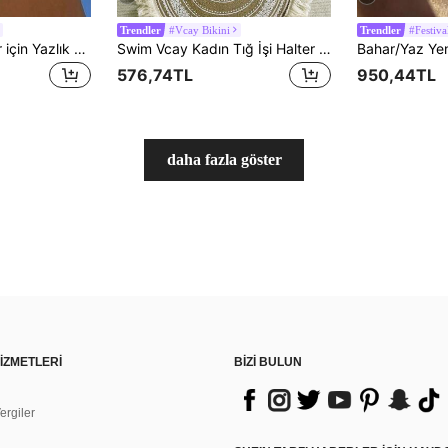
#Vcay Bikini
#Festiva
Trendler
Trendler
Swim Mod Kadınlar için Yazlık Yeni Plaj Tatili Şık Çiçek Desenli Bağlamalı Üçgen Bikini Üstü, File Kumaşlı Seksi Sırtı Açık Mayo
Swim Vcay Kadın Tığ İşi Halter Yaka Bikini Takımları, Yaz İçin İpli Yan Bikini Altı Plaj Giyim Kıyafetleri
576,74TL
950,44TL
daha fazla göster
İZMETLERİ
BİZİ BULUN
rgiler
n