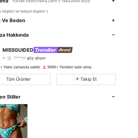
lama
Yüksek kesim,Halka,Derin V Yaka,Batik Boya
bilgileri ve iletişim bilgileri
4,83
19K
3M
t Ve Beden
4,83
19K
3M
za Hakkında
4,83
19K
3M
MISSGUIDED
Trendler
T***H
göz atıyor
4,83
19K
3M
Derecelendirme
Ürünler
Takipçiler
+ Yakın zamanda satıldı
999K+ Yeniden satın alma
4,83
19K
3M
Tüm Ürünler
Takip Et
4,83
19K
3M
en Stiller
4,83
19K
3M
4,83
19K
3M
4,83
19K
3M