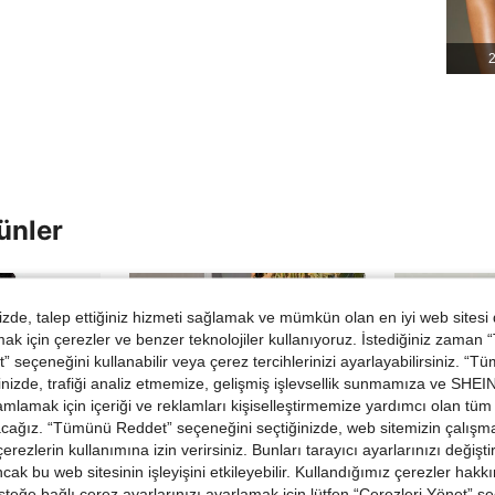
2
ünler
de, talep ettiğiniz hizmeti sağlamak ve mümkün olan en iyi web sitesi
 için çerezler ve benzer teknolojiler kullanıyoruz. İstediğiniz zaman
 seçeneğini kullanabilir veya çerez tercihlerinizi ayarlayabilirsiniz. “T
nizde, trafiği analiz etmemize, gelişmiş işlevsellik sunmamıza ve SHEIN 
mlamak için içeriği ve reklamları kişiselleştirmemize yardımcı olan tüm 
acağız. “Tümünü Reddet” seçeneğini seçtiğinizde, web sitemizin çalışm
 çerezlerin kullanımına izin verirsiniz. Bunları tarayıcı ayarlarınızı değişt
ancak bu web sitesinin işleyişini etkileyebilir. Kullandığımız çerezler hak
steğe bağlı çerez ayarlarınızı ayarlamak için lütfen “Çerezleri Yönet” s