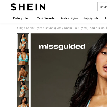
squi
Use up 
Kategoriler
Yeni Gelenler
Kadın Giyim
Plaj giyimleri
E
Giriş
Kadın Giyim
Bayan giyim
Kadın Plaj Giyimi
Kadın Bikini 
/
/
/
/