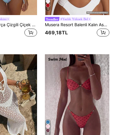
11
ikini
#Yazlık Yüksek Bel
Trendler
Lumalex 2 Parça Çizgili Çiçek Desenli Halter Yaka Arkadan Bağlamalı Açık Sırt Üçgen Bikini Üstü ve Yan Bağlamalı Bel Mayo Altı, Moda Seksi Plaj Sahil Havuz Su Sporları Kadın Yaz Tatili Bikini Mayo Seti
Musera Resort Balenli Kalın Askılı Büzgülü Kap Bikini Üstü, Tatil ve Yaz Seyahati İçin Plaj Giyimi Temel Parça, Bekarlığa Veda, Düğün ve Gelin İçin Düz Renk Resort Core Mayo
469,18TL
11