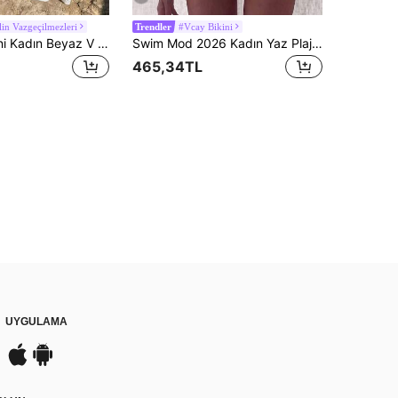
lin Vazgeçilmezleri
#Vcay Bikini
Trendler
Bahar/Yaz Yeni Kadın Beyaz V Yaka Bağlamalı Dar Örme Maxi Elbise, Y2K Bohem Delikli Şık Günlük Plaj Tatil Maxi Elbisesi, Vacationcore
Swim Mod 2026 Kadın Yaz Plajı Çiçek Desenli Seksi Bikini Mayo Takımı, Rastgele Desenli Kadın Bikini Takımları Kırmızı Tabanlı Bikini
465,34TL
UYGULAMA