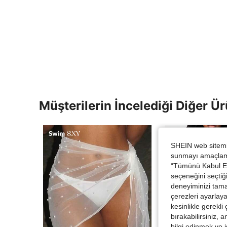
Müşterilerin İncelediği Diğer Ür
SHEIN web sitemiz
sunmayı amaçlamak
“Tümünü Kabul Et”
seçeneğini seçtiği
deneyiminizi tama
çerezleri ayarlay
kesinlikle gerekli
bırakabilirsiniz, 
bilgi edinmek ve i