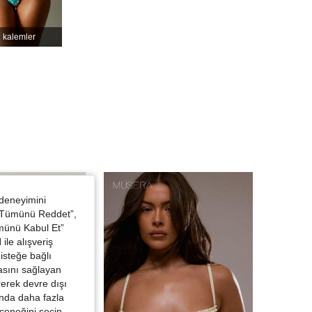
4,83
19K
3M
 kalemler
 deneyimini
 “Tümünü Reddet”,
ümünü Kabul Et”
ile alışveriş
isteğe bağlı
asını sağlayan
irerek devre dışı
kında daha fazla
eçeneğini seçin.