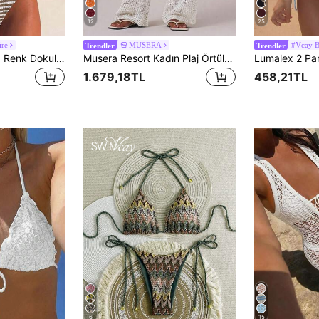
12
25
ire
MUSERA
#Vcay B
Trendler
Trendler
Swim Lushoire Düz Renk Dokulu Kumaş Çıkarılabilir Askılı Bandeau Halter İki Parça Mayo, Yanı Pileli Göğüs U-Şekilli Derin V Yaka, Bahar/Yaz Plajı İçin Minimalist Zarif
Musera Resort Kadın Plaj Örtüleri Ibiza Boho Tatil Plaj Şık Yaz Payetli Geniş Paçalı Tığ İşi Pantolon
1.679,18TL
458,21TL
6
15