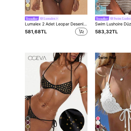
9
Lumalex
Swim Lusho
Trendler
Trendler
Lumalex 2 Adet Leopar Desenli Halter Bağlamalı Kehribar Batik Üçgen Bikini Üstü, Yan Bağlama İpli Kehribar Boncuk Süslemeli & Altı, Kadınlar İçin Seksi Plaj Mayo Seti
581,68TL
583,32TL
10
9