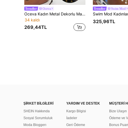
Oceva
Swim Mod
Trendler
Trendler
Oceva Kadın Metal Dekorlu Mayo Üstü Tatil Plajı Plaj Partisi Parti Tatil Siyah Beyaz Puantiyeli Puantiyeli Yaz
34 kaldı
325,96TL
269,44TL
ŞİRKET BİLGİLERİ
YARDIM VE DESTEK
MÜŞTERİ H
SHEIN Hakkında
Kargo Bilgisi
Bize Ulaşın
Sosyal Sorumluluk
İadeler
Ödeme ve Ve
Moda Bloggerı
Geri Ödeme
Bonus Pua