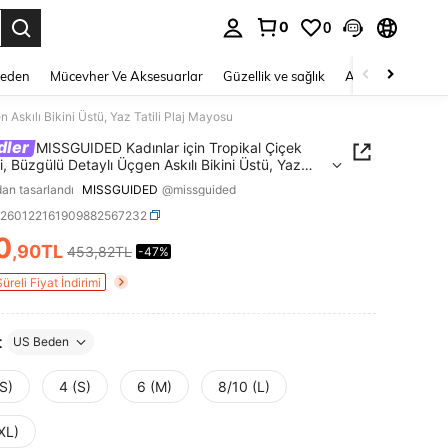
0
0
 to select.
Beden
Mücevher Ve Aksesuarlar
Güzellik ve sağlık
Ayakkabı
Ev T
Askılı Bikini Üstü, Yaz Tatili Plaj Mayosu
dler
MISSGUIDED Kadınlar için Tropikal Çiçek
i, Büzgülü Detaylı Üçgen Askılı Bikini Üstü, Yaz
Plaj Mayosu
dan tasarlandı
MISSGUIDED
@missguided
z260122161909882567232
0
,90TL
453,82TL
-47%
ICE AND AVAILABILITY
Süreli Fiyat İndirimi
t
US Beden
S)
4 (S)
6 (M)
8/10 (L)
XL)