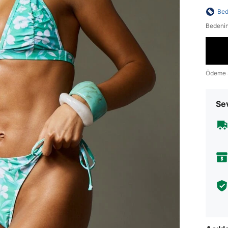
Bed
Bedenin
Ödeme 
Sev