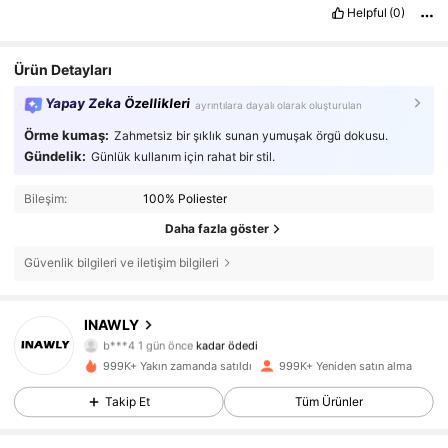
Helpful
(0)
Ürün Detayları
Yapay Zeka Özellikleri
ayrıntılara dayalı olarak oluşturulan
Örme kumaş:
Zahmetsiz bir şıklık sunan yumuşak örgü dokusu.
Gündelik:
Günlük kullanım için rahat bir stil.
Bileşim:
100% Poliester
Daha fazla göster
Güvenlik bilgileri ve iletişim bilgileri
1.1M Takipçiler
4,82
INAWLY
b***4
1 gün önce
kadar ödedi
m***z
3 saat önce
'i takip etti
999K+ Yakın zamanda satıldı
999K+ Yeniden satın alma
1.1M Takipçiler
4,82
Takip Et
Tüm Ürünler
1.1M Takipçiler