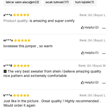
tekrar satın alacağım
(2)
sıcak tutmak
(17)
hızlı lojistik
(1)
a***n
Renk: Gri / Boyut: L
Product quality:
is
amazing
and
super
comfy
Helpful
(2)
m***s
Renk: Gri / Boyut: L
loveeeee
this
jumper
,
so
warm
Helpful
(1)
s***9
Renk: Gri / Boyut: M
The
very
best
sweater
from
shein
i
believe
amazing
quality
nice
pattern
and
extremely
comfortable
Helpful
(2)
k***e
Renk: Gri / Boyut: L
Just
like
in
the
picture
.
Great
quality
!
Highly
recommended
.
Would
order
it
again