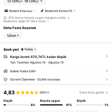
12
(0XL)
-
18
(3XL)
Bedent Kılavuzu
Bedenimi Kontrol Et
91%
bunun boyuta uygun olduğunu buldu
Bedeniniz değil mi? Bize söyle
Daha Fazla Seçenek
Uzun
Sevk yeri
Turkey
Kargo ücreti 470,74TL kadar düşük
Tah. Teslimat:
Ağustos 16 - Ağustos 19
İadeler Kabul Edilir
Güvenli Ödemeler · Gizlilik koruması
4,83
(500+)
Daha fazla göster
Küçük
Boyuta uygun
Büyük
8%
91%
1%