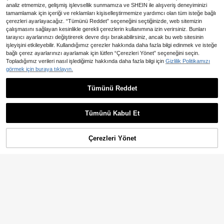
analiz etmemize, gelişmiş işlevsellik sunmamıza ve SHEIN ile alışveriş deneyiminizi
tamamlamak için içeriği ve reklamları kişiselleştirmemize yardımcı olan tüm isteğe bağlı
çerezleri ayarlayacağız. “Tümünü Reddet” seçeneğini seçtiğinizde, web sitemizin
çalışmasını sağlayan kesinlikle gerekli çerezlerin kullanımına izin verirsiniz. Bunları
tarayıcı ayarlarınızı değiştirerek devre dışı bırakabilirsiniz, ancak bu web sitesinin
işleyişini etkileyebilir. Kullandığımız çerezler hakkında daha fazla bilgi edinmek ve isteğe
bağlı çerez ayarlarınızı ayarlamak için lütfen “Çerezleri Yönet” seçeneğini seçin.
Topladığımız verileri nasıl işlediğimiz hakkında daha fazla bilgi için
Gizlilik Politikamızı
görmek için buraya tıklayın.
6
1 Adet Kadın Gri Düz Renk Bol
Tümünü Reddet
En Çok Satanlar
Muchica
NEW
607
Kordonlu Kapüşonlu Sweatshirt, Sıc
,47TL
-8%
Muchica Rahat Minimalist Sokak St
ak ve Rahat Minimalist Y2K Tarzı P
664
ili Patchwork Etkili New York Sloga
,54TL
ullover, Sonbahar/Kış Günlük Okul
nlı Asimetrik Yaka Sweatshirt, Kadın
Tümünü Kabul Et
Giyimi İçin Uygun
Sonbahar/Kış
Çerezleri Yönet
SEPETE EKLE