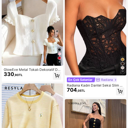
8
GlowEve Metal Tokalı Dekoratif Do
11
330
kulu Kumaş Asimetrik Yaka Kısa Kol
,90TL
lu Kadın Tişörtü
En Çok Satanlar
Radiana
Radiana Kadın Dantel Seksi Slim Fit
704
Bandeau Üst
,05TL