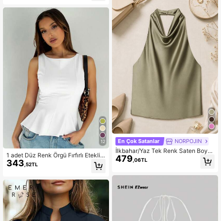
En Çok Satanlar
NORPOJIN
12
İlkbahar/Yaz Tek Renk Saten Boyu
1 adet Düz Renk Örgü Fırfırlı Etekli
479
ndan Bağlamalı Sırtı Açık Üst
,06TL
343
Günlük Bluz, Yazlık Beyaz
,52TL