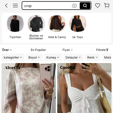
gömlek
tişört
bluz
Bluzları ve
Tişörtleri
Atlet & Camiş
lar Tops
Gömlekleri
Öner
En Popüler
Fiyat
Filtrele
kategoriler
Boyut
Kumaş
Detaylar
Renk
Malz