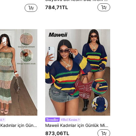
784,71TL
ii
#Bol Kesim
Trendler
çler için Tatil, Plaj Tasarımı, Kolsuz, Düşük Yakalı, Askılı, Ahşap Boncuklu Bağlamalı, Yeşil Kahverengi Çizgili, Bel Şekillendirici, Uzun, Büyük Beden Örgü Elbise, İlkbahar Yaz
Maweii Kadınlar için Günlük Minimalist Sokak Tatili Plaj Piknik Modası Genç V Yaka Düşük Omuzlu Uzun Kollu Gökkuşağı Çizgili Kontrast Renkli Ön Cep Açık Kesim Bol Büyük Beden Kazak, İlkbahar/Yaz
873,06TL