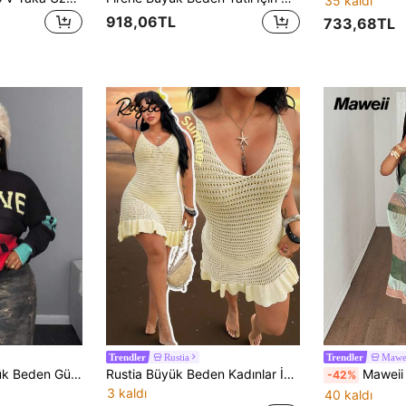
35 kaldı
918,06TL
733,68TL
Rustia
Mawe
Trendler
Trendler
 Rakam Desenli Kazak, Sonbahar/Kış
Rustia Büyük Beden Kadınlar İçin Delikli Örgü Kolsuz Fırfırlı Etek Ucu Zarif Düz Renk Kazak Elbise, Günlük Kullanıma Uygun Çok Yönlü Plaj Tatili Stili
Maweii Kadınlar için Günlük, Sade, Retro, Seksi, Zarif, Sevgililer Günü, Gen
-42%
3 kaldı
40 kaldı