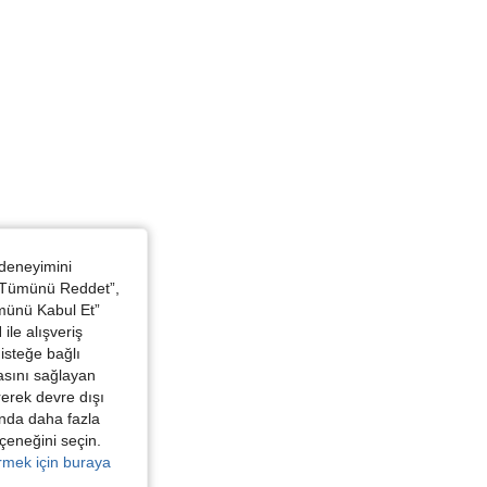
 deneyimini
 “Tümünü Reddet”,
ümünü Kabul Et”
ile alışveriş
isteğe bağlı
asını sağlayan
irerek devre dışı
kında daha fazla
eçeneğini seçin.
örmek için buraya