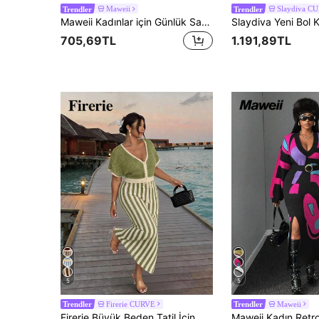
Maweii
Slaydiva C
Trendler
Trendler
Maweii Kadınlar için Günlük Sade Tatil, Retro Şık Tatil Plaj Deniz Kenarı Renkli V Yaka Düşük Omuzlu Kısa Kollu Delikli Gökkuşağı Çizgili Renk Bloklu Bol Kesim İnce Gösteren Büyük Beden Örme Kazak Üst, İlkbahar Yaz
705,69TL
1.191,89TL
5
5
Firerie CURVE
Maweii
Trendler
Trendler
Firerie Büyük Beden Tatil İçin Günlük Çizgili Yama Desenli Örme Elbise