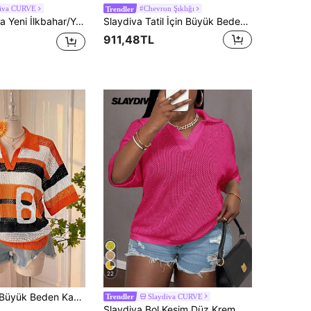
diva CURVE
#Chevron Şıklığı
Trendler
mi, Okula Dönüş Dönemi, Alışveriş, Brunch, Havaalanı Kombinleri, Tatiller, Okul, Şıklık, Ofis, Tatil, Partiler, Randevular ve Daha Fazlası İçin Uygun. Temel Çok Yönlü, Günlük, Bol Kesim, 90 Sayısı + İngilizce Harfli V Yaka Gömlek, Kırmızı ve Beyaz Renk Bloklu, Kısa Kollu Örme Üst ve Düz Kırmızı Örme Slim Fit Şort, Büyük Beden Kadın Kazak Takımı.
Slaydiva Tatil İçin Büyük Beden Yazlık Kolsuz Şeffaf Maxi Dar Elbise
911,48TL
22
Comfortcana Büyük Beden Kadınlar İçin Sayı Baskılı Yama Detaylı Günlük Kullanıma Uygun Örme Bluz
Slaydiva CURVE
Trendler
Slaydiva Bol Kesim Düz Krem V Yaka Düşük Omuzlu Tığ İşi Delikli Günlük Büyük Beden Örme Üst Tişört Kadınlar İçin, İlkbahar/Yaz Yaz Bluzları Kadın Üstleri ve Bluzları Pembe Üstler Oversize Üstler File Üstler