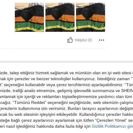
Helpful (2)
:
2XL
de, talep ettiğiniz hizmeti sağlamak ve mümkün olan en iyi web sitesi
 için çerezler ve benzer teknolojiler kullanıyoruz. İstediğiniz zaman
 seçeneğini kullanabilir veya çerez tercihlerinizi ayarlayabilirsiniz. “T
ul. I love it
nizde, trafiği analiz etmemize, gelişmiş işlevsellik sunmamıza ve SHEIN 
mlamak için içeriği ve reklamları kişiselleştirmemize yardımcı olan tüm 
acağız. “Tümünü Reddet” seçeneğini seçtiğinizde, web sitemizin çalışm
 çerezlerin kullanımına izin verirsiniz. Bunları tarayıcı ayarlarınızı değişt
ancak bu web sitesinin işleyişini etkileyebilir. Kullandığımız çerezler hak
Helpful (1)
steğe bağlı çerez ayarlarınızı ayarlamak için lütfen “Çerezleri Yönet” s
eri nasıl işlediğimiz hakkında daha fazla bilgi için
Gizlilik Politikamızı g