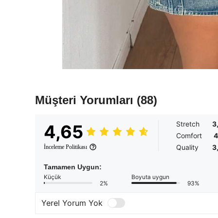
Müşteri Yorumları
(88)
Stretch
3
4,65
Comfort
4
Quality
3
İnceleme Politikası
Tamamen Uygun:
Küçük
Boyuta uygun
2%
93%
Yerel Yorum Yok