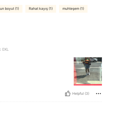
un boyut (1)
Rahat kayış (1)
muhteşem (1)
:
0XL
Helpful (3)