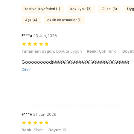
festival kıyafetleri (1)
koku yok (3)
Güzel (6)
Uyg
Aşk (4)
eksik aksesuarlar (1)
F***a
23 Jun,2026
Tamamen Uygun: Boyuta uygun, Renk: Çok renkli, Boyut: 0XL
Tamamen Uygun:
Boyuta uygun
Renk:
Çok renkli
Boyut
Gooooooood🤗🤗🤗🤗🤗🤗🤗🤗🤗🤗🤗🤗🤗🤗🤗🤗
Çevir
e***e
21 Jun,2026
Renk: Siyah, Boyut: 1XL
Renk:
Siyah
Boyut:
1XL