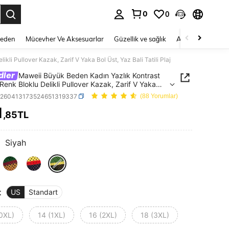
0
0
 to select.
Beden
Mücevher Ve Aksesuarlar
Güzellik ve sağlık
Ayakkabı
Ev T
li Pullover Kazak, Zarif V Yaka Bol Üst, Yaz Bali Tatili Plaj
dler
Maweii Büyük Beden Kadın Yazlık Kontrast
 Renk Bloklu Delikli Pullover Kazak, Zarif V Yaka
, Yaz Bali Tatili Plaj
z260413173524651319337
(88 Yorumlar)
1
,85TL
ICE AND AVAILABILITY
:
Siyah
t
US
Standart
(0XL)
14 (1XL)
16 (2XL)
18 (3XL)