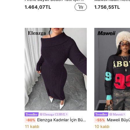
1.464,07TL
1.756,55TL
Elenzga CURVE
Maweii
Trendler
Trendler
Elenzga Kadınlar İçin Büyük Beden Bol Kesim Uzun Kollu Kazak Elbise, Omuz Açık, Günlük Dış Giyim, Büyük Beden, Sonbahar/Kış
Maweii Büyük Beden Günlük Harf ve
-60%
-55%
11 kaldı
10 kaldı