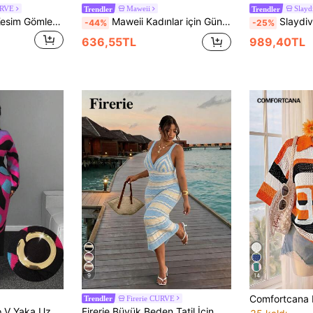
URVE
Maweii
Slay
Trendler
Trendler
Slaydiva Yeni Bol Kesim Gömlek Yakalı Açık Önlü Kısa Kollu Şortlu Çizgili Renk Bloklu Büyük Beden Kadın 2 Parça Yazlık Örme Günlük Tatil Takımı - Sonbahar/Kış
Maweii Kadınlar için Günlük Minimalist Şık Genç Tasarım Parti Akşam Yemeği V Yaka Raglan Kollu Harf Baskılı Bol Kesim Düz Kesim Büyük Beden Kazak
Slaydiva Yeni İlkbahar/Yaz Koleksiyonu: Paskalya, Western Tarzı, Günlük, Çok Yönlü Temel Parçalar, Günlük Giyim, Okul, Seyahat, Yatçılık, Mezuniyet Döne
-44%
-25%
636,55TL
989,40TL
9
14
Firerie CURVE
Trendler
Maweii Kadın Retro V Yaka Uzun Kollu Tatil Tarzı Düşük Omuzlu Soyut Desenli Jakarlı Kişiselleştirilmiş Tasarım Siyah Yırtmaçlı Uzun Etekli Mor Metal Halkalı Kemerli Büyük Beden Kazaklı Zarif Yere Kadar Uzanan Kruvaze Elbise, İlkbahar Sonbahar Kış
Firerie Büyük Beden Tatil İçin Günlük Renk Bloklu Çizgili Örme Elbise