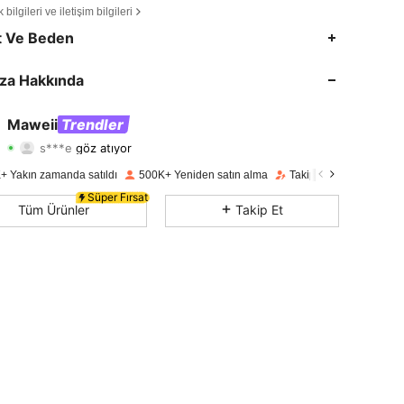
bilgileri ve iletişim bilgileri
4,78
7.2K
350K
t Ve Beden
4,78
7.2K
350K
za Hakkında
4,78
7.2K
350K
Maweii
Trendler
s***e
göz atıyor
4,78
7.2K
350K
Derecelendirme
Ürünler
Takipçiler
+ Yakın zamanda satıldı
500K+ Yeniden satın alma
Takipçi artışı 12%
4,78
7.2K
350K
Süper Fırsat
Tüm Ürünler
Takip Et
4,78
7.2K
350K
4,78
7.2K
350K
4,78
7.2K
350K
4,78
7.2K
350K
4,78
7.2K
350K