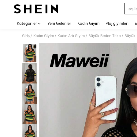
squi
Use up 
Kategoriler
Yeni Gelenler
Kadın Giyim
Plaj giyimleri
E
Giriş
Kadın Giyim
Kadın Artı Giyim
Büyük Beden Triko
Büyük 
/
/
/
/