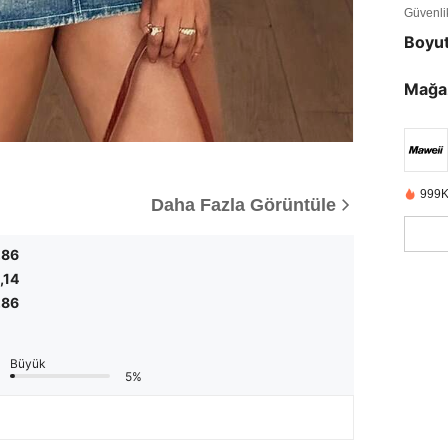
Güvenlik 
Boyu
Mağa
999K
Daha Fazla Görüntüle
,86
,14
,86
Büyük
5%