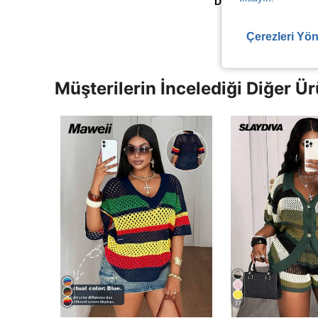
Daha Fazla Değerlen
Çerezleri Yön
Müşterilerin İncelediği Diğer Ür
17