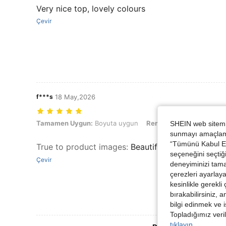
Very nice top, lovely colours
Çevir
f***s
18 May,2026
Tamamen Uygun: Boyuta uygun, Renk: Çok renkli, Boyut: 2XL
Tamamen Uygun:
Boyuta uygun
Renk:
Çok renkli
Boyut
SHEIN web sitemiz
sunmayı amaçlamak
“Tümünü Kabul Et”
True to product images
:
Beautiful beautiful beautif
seçeneğini seçtiği
Çevir
deneyiminizi tama
çerezleri ayarlay
kesinlikle gerekli
bırakabilirsiniz, 
bilgi edinmek ve i
Topladığımız veril
tıklayın.