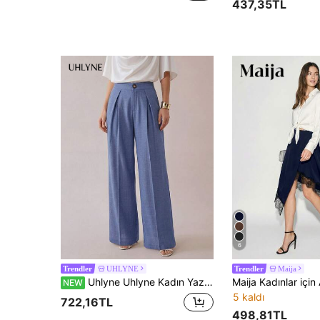
437,35TL
6
UHLYNE
Maija
Trendler
Trendler
Uhlyne Uhlyne Kadın Yazlık Yeni Mavi Pileli Suni Keten Kumaş Geniş Paça Pantolon, Kontrast Düğme Tasarımlı, Mavi Uzun Geniş Paça Pantolon
NEW
5 kaldı
722,16TL
498,81TL