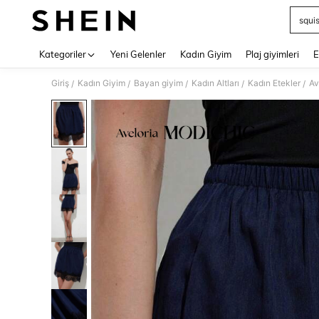
squi
Use up 
Kategoriler
Yeni Gelenler
Kadın Giyim
Plaj giyimleri
E
Giriş
Kadın Giyim
Bayan giyim
Kadın Altları
Kadın Etekler
Av
/
/
/
/
/