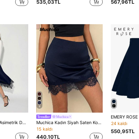
535,03TL
567,96TL
4
Muchica
Trendler
Maija Kadınlar için Asimetrik Dantel Etekli Patchwork Elbise, Zarif Romantik Vücuda Oturan Asimetrik Dantel Etekli Yüksek Yırtmaçlı Etek, Elastik Bel A Kesim Etek
Muchica Kadın Siyah Saten Kontrast Dantel Detaylı Mini Elbise
24 kaldı
15 kaldı
550,95TL
440,10TL