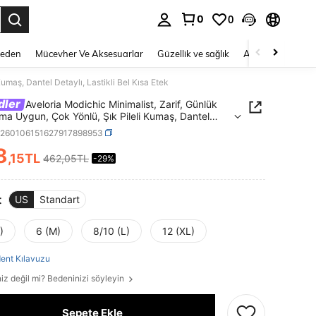
0
0
 to select.
Beden
Mücevher Ve Aksesuarlar
Güzellik ve sağlık
Ayakkabı
Ev T
umaş, Dantel Detaylı, Lastikli Bel Kısa Etek
dler
Aveloria Modichic Minimalist, Zarif, Günlük
ıma Uygun, Çok Yönlü, Şık Pileli Kumaş, Dantel
, Lastikli Bel Kısa Etek
z260106151627917898953
8
,15TL
462,05TL
-29%
ICE AND AVAILABILITY
t
US
Standart
)
6 (M)
8/10 (L)
12 (XL)
ent Kılavuzu
iz değil mi? Bedeninizi söyleyin
Sepete Ekle