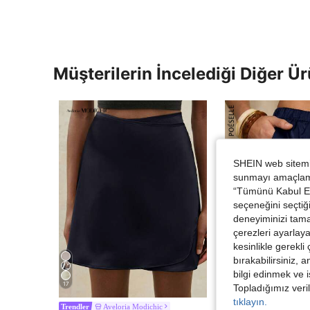
Müşterilerin İncelediği Diğer Ür
SHEIN web sitemiz
sunmayı amaçlamak
“Tümünü Kabul Et”
seçeneğini seçtiği
deneyiminizi tama
çerezleri ayarlay
kesinlikle gerekli
bırakabilirsiniz, 
bilgi edinmek ve i
17
21
Topladığımız veril
tıklayın.
Aveloria Modichic
Poéselle
Trendler
Trendler