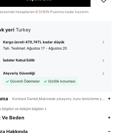
sırasında hesaplanan
6
SHEIN Puanına kadar kazanın.
k yeri
Turkey
Kargo ücreti 470,74TL kadar düşük
Tah. Teslimat:
Ağustos 17 - Ağustos 20
İadeler Kabul Edilir
Alışveriş Güvenliği
Güvenli Ödemeler
Gizlilik koruması
lama
Kontrast Dantel,Makinede yıkayınız, kuru temizleme yapmayınız,dokum
bilgileri ve iletişim bilgileri
t Ve Beden
4,81
4.6K
776K
za Hakkında
4,81
4.6K
776K