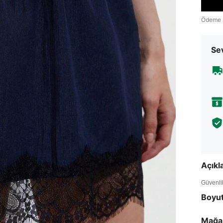
Ödeme 
Sev
Açık
Güvenlik 
Boyu
Mağa