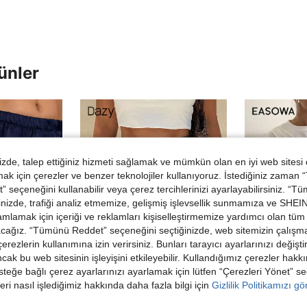
ünler
de, talep ettiğiniz hizmeti sağlamak ve mümkün olan en iyi web sitesi
 için çerezler ve benzer teknolojiler kullanıyoruz. İstediğiniz zaman
 seçeneğini kullanabilir veya çerez tercihlerinizi ayarlayabilirsiniz. “T
nizde, trafiği analiz etmemize, gelişmiş işlevsellik sunmamıza ve SHEIN 
mlamak için içeriği ve reklamları kişiselleştirmemize yardımcı olan tüm 
acağız. “Tümünü Reddet” seçeneğini seçtiğinizde, web sitemizin çalışm
 çerezlerin kullanımına izin verirsiniz. Bunları tarayıcı ayarlarınızı değişt
ancak bu web sitesinin işleyişini etkileyebilir. Kullandığımız çerezler hak
steğe bağlı çerez ayarlarınızı ayarlamak için lütfen “Çerezleri Yönet” s
9
eri nasıl işlediğimiz hakkında daha fazla bilgi için
Gizlilik Politikamızı g
Dazy SPICE
Easo
Trendler
Trendler