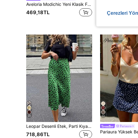
Aveloria Modichic Yeni Klasik Fransız Şık Minimalist Saten Kumaş Düz Renk Bağlamalı Ayarlanabilir Bel Yüksek Bel Günlük Kadın Eteği
469,18TL
449,98TL
Çerezleri Yön
20
13
Leopar Desenli Etek, Parti Kıyafeti, Kadın Giyim, Ofis Giyimi, Kadın Kısa Etek, Müzik Festivali Kombini, Günlük Dış Giyim, Kadın Sokak Modası, Sonbahar Kadın Okul Üniforması, Sevgililer Günü Kombini, Randevu Gecesi Üstü, Kadın Batı Tarzı Zarif Günlük Giyim, Old Money Stili, Kadın İş Günlük Giyimi, Öğretmen Kombini, Kadın Yeni Yıl Parti Elbisesi, Kadın Şükran Günü Kombini
Pariaura
Trendler
718,86TL