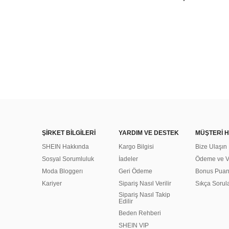
ŞİRKET BİLGİLERİ
YARDIM VE DESTEK
MÜŞTERİ H
SHEIN Hakkında
Kargo Bilgisi
Bize Ulaşın
Sosyal Sorumluluk
İadeler
Ödeme ve Ve
Moda Bloggerı
Geri Ödeme
Bonus Pua
Kariyer
Sipariş Nasıl Verilir
Sıkça Sorul
Sipariş Nasıl Takip
Edilir
Beden Rehberi
SHEIN VIP