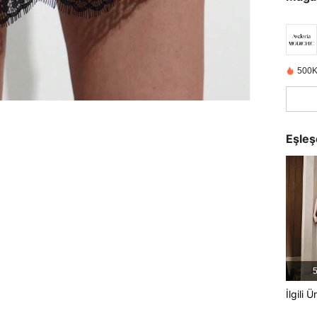
500K
Eşleş
5
İlgili Ü