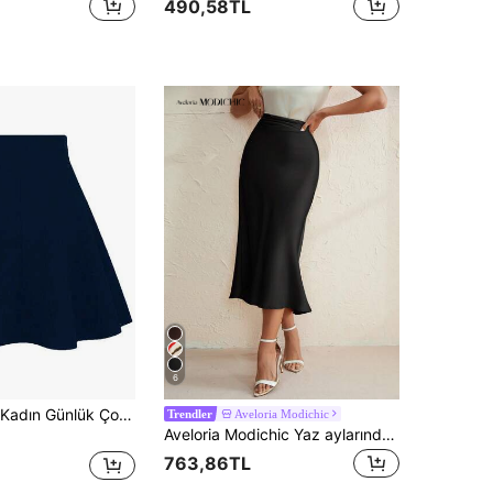
490,58TL
6
EMERY ROSE Kadın Günlük Çok Amaçlı Düz Renk Etek
Aveloria Modichic
Trendler
Aveloria Modichic Yaz aylarında işe gidip gelmek için şık, düz renkli balık kuyruğu etek
763,86TL