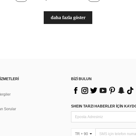
daha fazla göster
İZMETLERİ
BİZİ BULUN
rgiler
n
SHEIN TARZI HABERLER IÇIN KAY
an Sorular
TR + 90