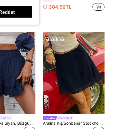
Easowa Kadınlar için Leopar Desenli Kontrast Dantelli A Kesim Etek
304,56TL
Reddet
9
u Şort
aralina
Trendler
SHEIN Holidaya Siyah, Büzgülü Bel, Fırfırlı Etek Ucu, 2'si 1 Arada Tatil Şortu Kadınlar İçin
Aralina Kış/Sonbahar Stockholm Stili Puantiyeli Şifon Büzgülü Bel Bantlı A Kesim Midi Etek