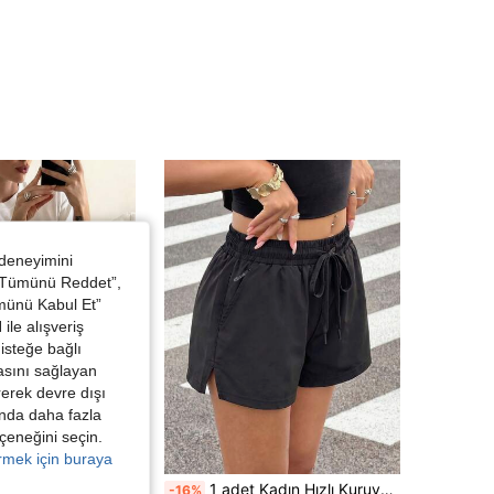
 deneyimini
 “Tümünü Reddet”,
ümünü Kabul Et”
ile alışveriş
isteğe bağlı
asını sağlayan
irerek devre dışı
kında daha fazla
eçeneğini seçin.
örmek için buraya
1 adet Kadın Hızlı Kuruyan Elastik Nefes Alabilen Hafif Koşu Şortu, İpli Bel Plaj Şortu
wa
-16%