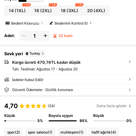
2 left
5 left
5 left
14
(1XL)
16
(2XL)
18
(3XL)
20
(4XL)
Bedent Kılavuzu
Bedenimi Kontrol Et
Adet:
23 kaldı
Sevk yeri
Turkey
Kargo ücreti 470,74TL kadar düşük
Tah. Teslimat:
Ağustos 17 - Ağustos 20
İadeler Kabul Edilir
Güvenli Ödemeler · Gizlilik koruması
4,70
(24)
Daha fazla göster
Küçük
Boyuta uygun
Büyük
5%
95%
0%
spor
(2)
spor salonu
(1)
muhteşem
(1)
hafif ağırlık
(4)