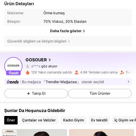
Ürün Detayları
Malzeme:
Örme kumaş
Bileşim:
70% Viskoz, 30% Elastan
Daha fazla göster
Güvenlik bilgileri ve iletişim bilgileri
24K Takipçiler
4,84
GOSOUER
a***a
göz atıyor
24K Takipçiler
4,84
12K Yakın zamanda satıldı
4.6K Yeniden satın alma
Takipç
Bu mağaza
「Trendler Mağazası」
olarak seçildi
24K Takipçiler
4,84
Takip Et
Tüm Ürünler
24K Takipçiler
4,84
Şunlar Da Hoşunuza Gidebilir
24K Takipçiler
4,84
Öner
Çantalar ve Valizler
Kadın Giyim
Ev tekstili
İç Giyim ve 
24K Takipçiler
4,84