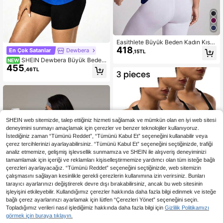
Easithlete Büyük Beden Kadın Kısa
418
Kollu Spor Tişört, Arkada Yırtmaçlı E
En Çok Satanlar
Dewbera
,15TL
tek Uçlu
SHEIN Dewbera Büyük Beden
NEW
455
Kadın Düz Renk Straplez Kruvaze
,46TL
Kısa Kollu Spor Tişört, Yaz Stili
SHEIN web sitemizde, talep ettiğiniz hizmeti sağlamak ve mümkün olan en iyi web sitesi
deneyimini sunmayı amaçlamak için çerezler ve benzer teknolojiler kullanıyoruz.
İstediğiniz zaman “Tümünü Reddet”, “Tümünü Kabul Et” seçeneğini kullanabilir veya
çerez tercihlerinizi ayarlayabilirsiniz. “Tümünü Kabul Et” seçeneğini seçtiğinizde, trafiği
analiz etmemize, gelişmiş işlevsellik sunmamıza ve SHEIN ile alışveriş deneyiminizi
tamamlamak için içeriği ve reklamları kişiselleştirmemize yardımcı olan tüm isteğe bağlı
çerezleri ayarlayacağız. “Tümünü Reddet” seçeneğini seçtiğinizde, web sitemizin
çalışmasını sağlayan kesinlikle gerekli çerezlerin kullanımına izin verirsiniz. Bunları
tarayıcı ayarlarınızı değiştirerek devre dışı bırakabilirsiniz, ancak bu web sitesinin
işleyişini etkileyebilir. Kullandığımız çerezler hakkında daha fazla bilgi edinmek ve isteğe
bağlı çerez ayarlarınızı ayarlamak için lütfen “Çerezleri Yönet” seçeneğini seçin.
Topladığımız verileri nasıl işlediğimiz hakkında daha fazla bilgi için
Gizlilik Politikamızı
görmek için buraya tıklayın.
Velisys 3 Parça/Set Büyük Beden K