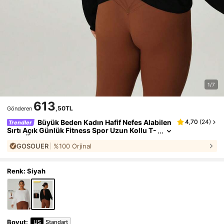
1/7
613
,50TL
Gönderen
Büyük Beden Kadın Hafif Nefes Alabilen
4,70
(
24
)
Trendler
Sırtı Açık Günlük Fitness Spor Uzun Kollu T-
Shirt Üst Bluz
GOSOUER
%100 Orjinal
Renk: Siyah
Boyut
:
US
Standart