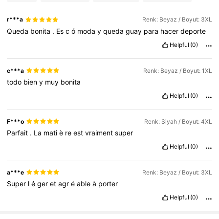
r***a
Renk: Beyaz / Boyut: 3XL
Queda
bonita
.
Es
c
ó
moda
y
queda
guay
para
hacer
deporte
Helpful
(0)
c***a
Renk: Beyaz / Boyut: 1XL
todo
bien
y
muy
bonita
Helpful
(0)
F***o
Renk: Siyah / Boyut: 4XL
Parfait
.
La
mati
è
re
est
vraiment
super
Helpful
(0)
a***e
Renk: Beyaz / Boyut: 3XL
Super
l
é
ger
et
agr
é
able
à
porter
Helpful
(0)