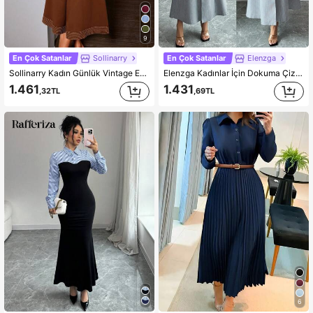
9
En Çok Satanlar
Sollinarry
En Çok Satanlar
Elenzga
Sollinarry Kadın Günlük Vintage Esintili Kısa Kollu Elbise, Kolay Bakım. Satın Alırken Lütfen Beden Tablosuna Bakınız. Zarif Yaz Kahverengisi
Elenzga Kadınlar İçin Dokuma Çizgili Şık Kolsuz Sonbahar Elbisesi
1.461
1.431
,32TL
,69TL
6