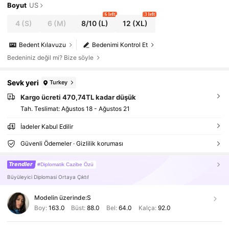
Boyut
US
6 left
3 left
4
(S)
6
(M)
8/10
(L)
12
(XL)
Bedent Kılavuzu
Bedenimi Kontrol Et
Bedeniniz değil mi? Bize söyle
Sevk yeri
Turkey
Kargo ücreti 470,74TL kadar düşük
Tah. Teslimat:
Ağustos 18 - Ağustos 21
İadeler Kabul Edilir
Güvenli Ödemeler · Gizlilik koruması
Trendler
#Diplomatik Cazibe Özü
Büyüleyici Diplomasi Ortaya Çıktı!
Modelin üzerinde:
S
Boy:
163.0
Büst:
88.0
Bel:
64.0
Kalça:
92.0