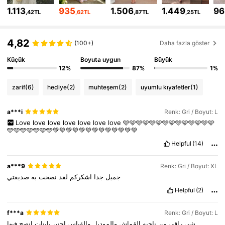
1.113
935
1.506
1.449
96
,42TL
,62TL
,87TL
,25TL
1.2M Takipçiler
4,85
1.2M Takipçiler
4,85
4,82
(100+)
Daha fazla göster
Küçük
Boyuta uygun
Büyük
1.2M Takipçiler
4,85
12%
87%
1%
zarif
(6)
hediye
(2)
muhteşem
(2)
uyumlu kıyafetler
(1)
1.2M Takipçiler
4,85
a***i
Renk: Gri / Boyut: L
1.2M Takipçiler
4,85
Love
love
love
love
love
love
love
🩵🩵🩵🩵🩵🩵🩵🩵🩵🩵🩵🩵🩵🩵
🩵🩵🩵🩵🩵🩵🩵💚💚💚💚💚💚💚💚💚💚💚💚💚
Helpful
(14)
a***9
Renk: Gri / Boyut: XL
جميل
جدا
اشكركم
لقد
نصحت
به
صديقتي
Helpful
(2)
f***a
Renk: Gri / Boyut: L
شي
راقي
من
ناحيه
القماش
والموديل
والقياس
اجنن
يابنات
انصح
فيها