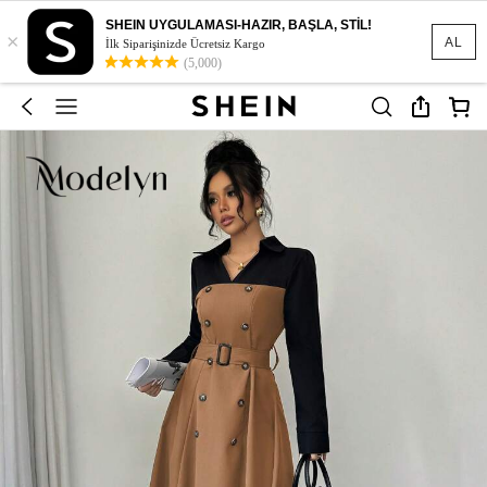
SHEIN UYGULAMASI-HAZIR, BAŞLA, STİL!
×
AL
İlk Siparişinizde Ücretsiz Kargo
(5,000)