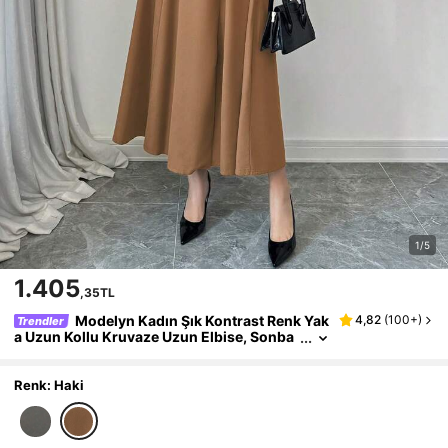
1/5
1.405
,35TL
Modelyn Kadın Şık Kontrast Renk Yak
4,82
(
100+
)
Trendler
a Uzun Kollu Kruvaze Uzun Elbise, Sonba
har Uzun Abiye Elbiseler
Renk: Haki