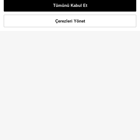
1.390
,54TL
Tümünü Kabul Et
Çerezleri Yönet
SEPETE EKLE
Selianne Kadın Renk Blok Düğmeli Pileli Tasarım Şık Elbise
24 kaldı
1.554
,06TL
En Çok Satanlar
Heiryn
Heiryn Kontrast Renk Eklemeli PU Deri Yakalı Şık Seyahat Kore Tarzı Elbise
1.362
,55TL