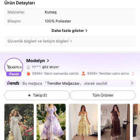
Ürün Detayları
Malzeme:
Kumaş
Bileşim:
100% Poliester
Daha fazla göster
Güvenlik bilgileri ve iletişim bilgileri
1.2M Takipçiler
4,85
Modelyn
N***i
göz atıyor
1.2M Takipçiler
4,85
999K+ Yakın zamanda satıldı
999K+ Yeniden satın alma
T
Bu mağaza
「Trendler Mağazası」
olarak seçildi
1.2M Takipçiler
4,85
Takip Et
Tüm Ürünler
1.2M Takipçiler
4,85
1.2M Takipçiler
4,85
1.2M Takipçiler
4,85