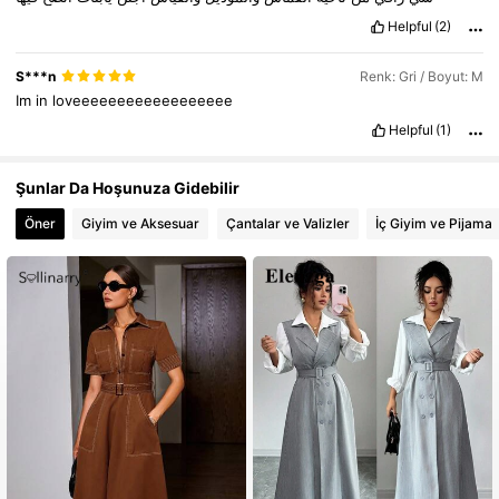
Helpful
(2)
S***n
Renk: Gri / Boyut: M
Im
in
loveeeeeeeeeeeeeeeeee
Helpful
(1)
Şunlar Da Hoşunuza Gidebilir
Öner
Giyim ve Aksesuar
Çantalar ve Valizler
İç Giyim ve Pijama