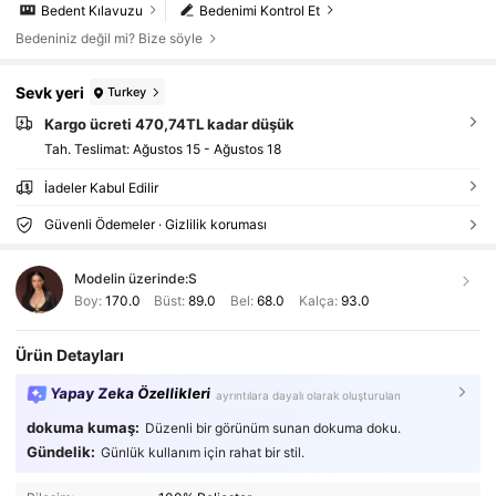
Bedent Kılavuzu
Bedenimi Kontrol Et
Bedeniniz değil mi? Bize söyle
Sevk yeri
Turkey
Kargo ücreti 470,74TL kadar düşük
Tah. Teslimat:
Ağustos 15 - Ağustos 18
İadeler Kabul Edilir
Güvenli Ödemeler · Gizlilik koruması
Modelin üzerinde:
S
Boy:
170.0
Büst:
89.0
Bel:
68.0
Kalça:
93.0
Ürün Detayları
Yapay Zeka Özellikleri
ayrıntılara dayalı olarak oluşturulan
dokuma kumaş:
Düzenli bir görünüm sunan dokuma doku.
Gündelik:
Günlük kullanım için rahat bir stil.