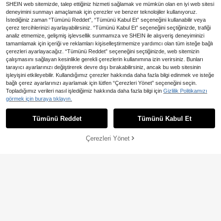
SHEIN web sitemizde, talep ettiğiniz hizmeti sağlamak ve mümkün olan en iyi web sitesi
deneyimini sunmayı amaçlamak için çerezler ve benzer teknolojiler kullanıyoruz.
İstediğiniz zaman “Tümünü Reddet”, “Tümünü Kabul Et” seçeneğini kullanabilir veya
çerez tercihlerinizi ayarlayabilirsiniz. “Tümünü Kabul Et” seçeneğini seçtiğinizde, trafiği
analiz etmemize, gelişmiş işlevsellik sunmamıza ve SHEIN ile alışveriş deneyiminizi
tamamlamak için içeriği ve reklamları kişiselleştirmemize yardımcı olan tüm isteğe bağlı
çerezleri ayarlayacağız. “Tümünü Reddet” seçeneğini seçtiğinizde, web sitemizin
çalışmasını sağlayan kesinlikle gerekli çerezlerin kullanımına izin verirsiniz. Bunları
tarayıcı ayarlarınızı değiştirerek devre dışı bırakabilirsiniz, ancak bu web sitesinin
işleyişini etkileyebilir. Kullandığımız çerezler hakkında daha fazla bilgi edinmek ve isteğe
10
bağlı çerez ayarlarınızı ayarlamak için lütfen “Çerezleri Yönet” seçeneğini seçin.
EMERY ROSE Kadın Mavi ve B
En Çok Satanlar
#Tezgahlar
NEW
Topladığımız verileri nasıl işlediğimiz hakkında daha fazla bilgi için
Gizlilik Politikamızı
eyaz Çizgili Pamuklu Kısa Kollu Tek
498
Siren Gaze Kadın Günlük Çizgili Ön
görmek için buraya tıklayın.
,27TL
Sıralı Düğmeli Gömlek
Düğmeli Bel Gömlek, Yaz
572
,90TL
Tümünü Reddet
Tümünü Kabul Et
Çerezleri Yönet
SEPETE EKLE