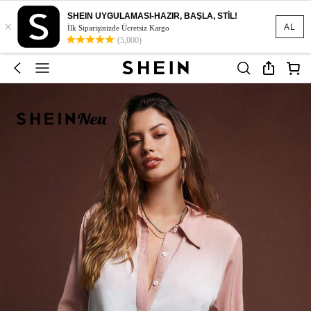
SHEIN UYGULAMASI-HAZIR, BAŞLA, STİL!
×
AL
İlk Siparişinizde Ücretsiz Kargo
(5,000)