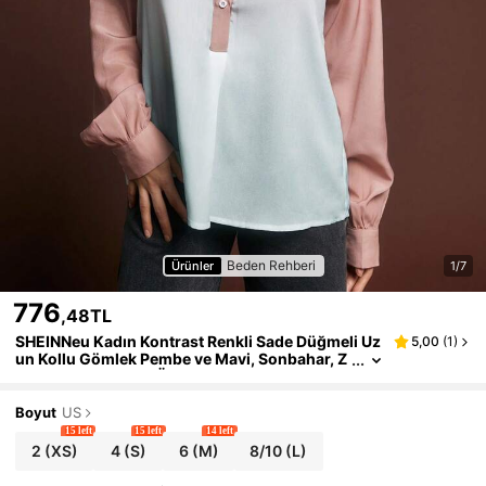
Beden Rehberi
Ürünler
1/7
776
,48TL
SHEINNeu Kadın Kontrast Renkli Sade Düğmeli Uz
5,00
(
1
)
un Kollu Gömlek Pembe ve Mavi, Sonbahar, Z
arif, Ofis Sonbahar Üstleri, Okula Dönüş Twee
n Kız Çocuk Kıyafetleri
Boyut
US
15 left
15 left
14 left
2
(XS)
4
(S)
6
(M)
8/10
(L)