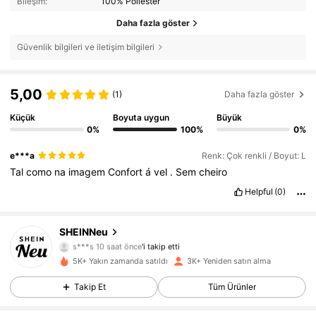
Bileşim:
100% Poliester
Daha fazla göster
Güvenlik bilgileri ve iletişim bilgileri
5,00
(1)
Daha fazla göster
Küçük
Boyuta uygun
Büyük
0%
100%
0%
e***a
Renk: Çok renkli / Boyut: L
Tal
como
na
imagem
Confort
á
vel
.
Sem
cheiro
Helpful
(0)
SHEINNeu
88K Takipçiler
4,84
s***s
10 saat önce
'i takip etti
88K Takipçiler
4,84
5K+ Yakın zamanda satıldı
3K+ Yeniden satın alma
88K Takipçiler
4,84
Takip Et
Tüm Ürünler
88K Takipçiler
4,84