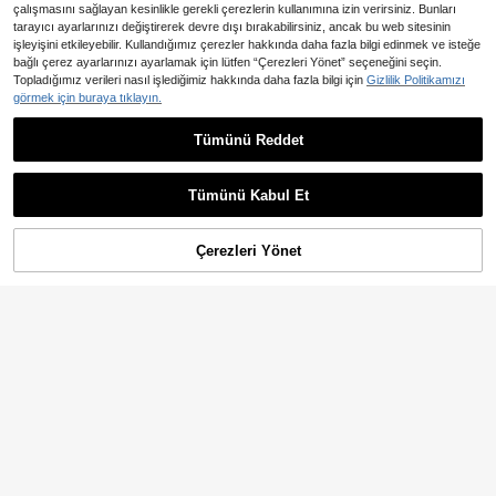
çalışmasını sağlayan kesinlikle gerekli çerezlerin kullanımına izin verirsiniz. Bunları
tarayıcı ayarlarınızı değiştirerek devre dışı bırakabilirsiniz, ancak bu web sitesinin
işleyişini etkileyebilir. Kullandığımız çerezler hakkında daha fazla bilgi edinmek ve isteğe
bağlı çerez ayarlarınızı ayarlamak için lütfen “Çerezleri Yönet” seçeneğini seçin.
Topladığımız verileri nasıl işlediğimiz hakkında daha fazla bilgi için
Gizlilik Politikamızı
12
4
görmek için buraya tıklayın.
En Çok Satanlar
VARSIVA
En Çok Satanlar
MASKERT
Tümünü Reddet
VARSIVA Kadın Günlük Düz Renk Sı
MASKERT Kadın Sporcu Atlet
NEW
rtı Açık Spor Tişörtü
Askılı Spor Sütyeni, Spor Salonu, Pil
29 kaldı
458
,76TL
ates, Yoga, Açık Hava Antrenmanı,
700
Tenis, Badminton, Koşu, Jogging, Bi
,21TL
Tümünü Kabul Et
siklet, Yürüyüş ve Fitness İçin
Çerezleri Yönet
SEPETE EKLE