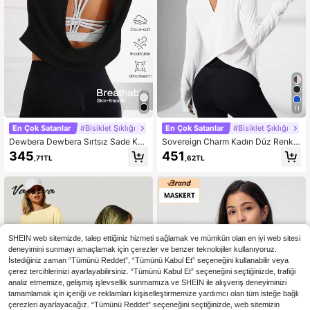
11
En Çok Satanlar
#Bisiklet Şıklığı
En Çok Satanlar
#Bisiklet Şıklığı
Dewbera Dewbera Sırtsız Sade Kad
Sovereign Charm Kadın Düz Renk
ın Spor Tişörtleri ve Atletleri
Basit Günlük Çapraz Askılı Spor Uz
345
451
,71TL
,62TL
un Kollu Tişört Antrenman Tank Top
u
SHEIN web sitemizde, talep ettiğiniz hizmeti sağlamak ve mümkün olan en iyi web sitesi
deneyimini sunmayı amaçlamak için çerezler ve benzer teknolojiler kullanıyoruz.
İstediğiniz zaman “Tümünü Reddet”, “Tümünü Kabul Et” seçeneğini kullanabilir veya
çerez tercihlerinizi ayarlayabilirsiniz. “Tümünü Kabul Et” seçeneğini seçtiğinizde, trafiği
analiz etmemize, gelişmiş işlevsellik sunmamıza ve SHEIN ile alışveriş deneyiminizi
tamamlamak için içeriği ve reklamları kişiselleştirmemize yardımcı olan tüm isteğe bağlı
çerezleri ayarlayacağız. “Tümünü Reddet” seçeneğini seçtiğinizde, web sitemizin