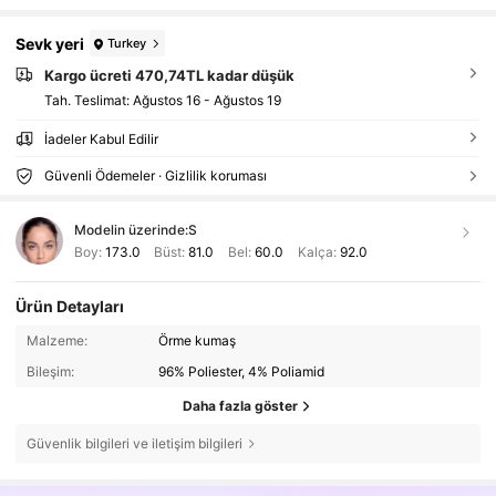
Sevk yeri
Turkey
Kargo ücreti 470,74TL kadar düşük
Tah. Teslimat:
Ağustos 16 - Ağustos 19
İadeler Kabul Edilir
Güvenli Ödemeler · Gizlilik koruması
Modelin üzerinde:
S
Boy:
173.0
Büst:
81.0
Bel:
60.0
Kalça:
92.0
Ürün Detayları
Malzeme:
Örme kumaş
Bileşim:
96% Poliester, 4% Poliamid
Daha fazla göster
Güvenlik bilgileri ve iletişim bilgileri
137K Takipçiler
4,86