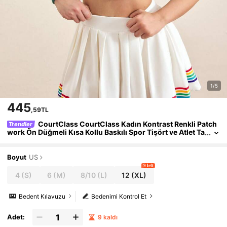
1/5
445
,59TL
CourtClass CourtClass Kadın Kontrast Renkli Patch
Trendler
work Ön Düğmeli Kısa Kollu Baskılı Spor Tişört ve Atlet Ta
kımı
Boyut
US
9 left
4
(S)
6
(M)
8/10
(L)
12
(XL)
Bedent Kılavuzu
Bedenimi Kontrol Et
Adet:
9 kaldı