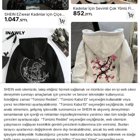
Kadınlar İçin Sevimli Çok Yönlü Fiy
852
onk Desenli Uzun Kollu Cepli Günlü
SHEIN EZwear Kadınlar için Çiçek
,21TL
k Sweatshirt, Sonbahar
1.047
Desenli, Taşlı, Tüylü Yakalı, Fermua
,57TL
rlı Sweatshirt, Sonbahar/Kış Kadın
Sweatshirt, Kadın Sweatshirtleri, K
adın Kışlık Giysiler, Kırmızı Sweatsh
irt, Suni Kürk Sweatshirt, Kadın Kür
k Detaylı Sweatshirt, Kadın Sweats
5
hirtleri, Kırmızı Sweatshirt Kadın
SHEIN Kadınlar için Günlük, Bol Kes
im, Kiraz Desenli, Düşük Omuzlu, U
19 kaldı
INAWLY Kadınlar için Günlük Bol Ke
zun Kollu Sweatshirt, Sonbahar/Kış
736
783
sim Pentagram Baskılı Düşük Omuz
,97TL
,62TL
lu Uzun Kollu Sweatshirt, Sonbahar
SHEIN web sitemizde, talep ettiğiniz hizmeti sağlamak ve mümkün olan en iyi web sitesi
deneyimini sunmayı amaçlamak için çerezler ve benzer teknolojiler kullanıyoruz.
İstediğiniz zaman “Tümünü Reddet”, “Tümünü Kabul Et” seçeneğini kullanabilir veya
çerez tercihlerinizi ayarlayabilirsiniz. “Tümünü Kabul Et” seçeneğini seçtiğinizde, trafiği
9
analiz etmemize, gelişmiş işlevsellik sunmamıza ve SHEIN ile alışveriş deneyiminizi
10
SHEIN Kadınlar için Çiçek Desenli
tamamlamak için içeriği ve reklamları kişiselleştirmemize yardımcı olan tüm isteğe bağlı
785
Günlük Düşük Omuzlu Sweatshirt,
çerezleri ayarlayacağız. “Tümünü Reddet” seçeneğini seçtiğinizde, web sitemizin
INAWLY Mantar Desenli İpli Isı Yalıtı
,81TL
Noel
çalışmasını sağlayan kesinlikle gerekli çerezlerin kullanımına izin verirsiniz. Bunları
mlı Kapüşonlu Sweatshirt, Uzun Kol
20 kaldı
lu Üstler, Mezuniyet, Okula Dönüş,
tarayıcı ayarlarınızı değiştirerek devre dışı bırakabilirsiniz, ancak bu web sitesinin
735
,33TL
Öğretmen, Kadınlar İçin, Okula Dön
işleyişini etkileyebilir. Kullandığımız çerezler hakkında daha fazla bilgi edinmek ve isteğe
üş Sonbahar Sweatshirtü
bağlı çerez ayarlarınızı ayarlamak için lütfen “Çerezleri Yönet” seçeneğini seçin.