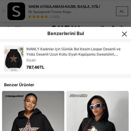
SHEIN UYGULAMASI-HAZIR, BAŞLA, STİL!
×
AL
İlk Siparişinizde Ücretsiz Kargo
(5,000)
Benzerlerini Bul
INAWLY Kadınlar için Günlük Bol Kesim Leopar Desenli ve
Yıldız Desenli Uzun Kollu Siyah Kapüşonlu Sweatshirt,
Mezuniyet, Okula Dönüş, Öğretmen, Okula Dönüş Kazak,
Siyah
Sonbahar
787,46TL
Benzer Ürünler