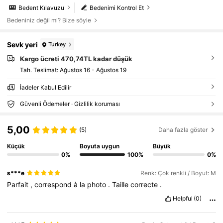
Bedent Kılavuzu
Bedenimi Kontrol Et
Bedeniniz değil mi? Bize söyle
Sevk yeri
Turkey
Kargo ücreti 470,74TL kadar düşük
Tah. Teslimat:
Ağustos 16 - Ağustos 19
İadeler Kabul Edilir
Güvenli Ödemeler · Gizlilik koruması
5,00
(5)
Daha fazla göster
Küçük
Boyuta uygun
Büyük
0%
100%
0%
s***e
Renk: Çok renkli / Boyut: M
Parfait
,
correspond
à
la
photo
.
Taille
correcte
.
Helpful
(0)