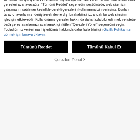
çerezleri ayarlayacağız. “Tümünü Reddet” seçeneğini seçtiğinizde, web sitemizin
çalışmasını sağlayan kesinlikle gerekli çerezlerin kullanımına izin verirsiniz. Bunları
6
tarayıcı ayarlarınızı değiştirerek devre dışı bırakabilirsiniz, ancak bu web sitesinin
işleyişini etkileyebilir. Kullandığımız çerezler hakkında daha fazla bilgi edinmek ve isteğe
En Çok Satanlar
BELROSIE
En Çok Satanlar
Aveloria Modichic
bağlı çerez ayarlarınızı ayarlamak için lütfen “Çerezleri Yönet” seçeneğini seçin.
BELROSIE Leopar Desenli Fener Kol
Aveloria Modichic Şık Rahat M
NEW
Topladığımız verileri nasıl işlediğimiz hakkında daha fazla bilgi için
Gizlilik Politikamızı
lu Katmanlı Etekli Elbise, Kadın Tatil
oda Fransız Vintage Günlük Şık Kad
37 kaldı
1.303
görmek için buraya tıklayın.
,28TL
Kıyafetleri
ın Puantiye Desenli Kolsuz Elbise
1.014
,64TL
Tümünü Reddet
Tümünü Kabul Et
Çerezleri Yönet
SEPETE EKLE
%49% İNDİRİM!
7
SHEIN LUNE Fırfırlı Hem Leopar Gü