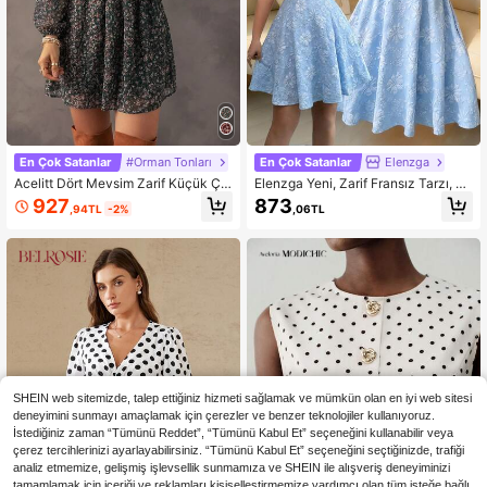
En Çok Satanlar
#Orman Tonları
En Çok Satanlar
Elenzga
Acelitt Dört Mevsim Zarif Küçük Çiç
Elenzga Yeni, Zarif Fransız Tarzı, Ta
ek Desenli Elbise, Büzgülü Göğüs, Y
tlı, Eşsiz Detaylı, Su Zambağı Dokul
927
873
,94TL
-2%
,06TL
ama Detaylı Sırt ve Fener Kollu
u Kumaştan, Büzgülü Pileli Bel, Vur
gulu Etek Ucu, Kabarık Kollu Mini El
bise, Mavi, Randevular ve Günlük K
ullanım İçin Uygun.
SHEIN web sitemizde, talep ettiğiniz hizmeti sağlamak ve mümkün olan en iyi web sitesi
deneyimini sunmayı amaçlamak için çerezler ve benzer teknolojiler kullanıyoruz.
İstediğiniz zaman “Tümünü Reddet”, “Tümünü Kabul Et” seçeneğini kullanabilir veya
çerez tercihlerinizi ayarlayabilirsiniz. “Tümünü Kabul Et” seçeneğini seçtiğinizde, trafiği
analiz etmemize, gelişmiş işlevsellik sunmamıza ve SHEIN ile alışveriş deneyiminizi
tamamlamak için içeriği ve reklamları kişiselleştirmemize yardımcı olan tüm isteğe bağlı