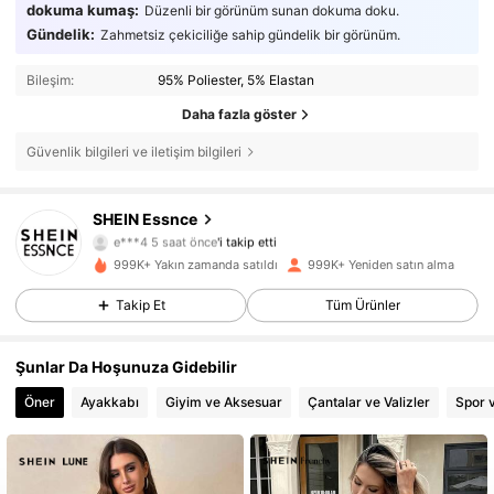
dokuma kumaş:
Düzenli bir görünüm sunan dokuma doku.
Gündelik:
Zahmetsiz çekiciliğe sahip gündelik bir görünüm.
Bileşim:
95% Poliester, 5% Elastan
Daha fazla göster
Güvenlik bilgileri ve iletişim bilgileri
901K Takipçiler
4,85
SHEIN Essnce
e***4
5 saat önce
'i takip etti
w***3
göz atıyor
999K+ Yakın zamanda satıldı
999K+ Yeniden satın alma
901K Takipçiler
4,85
Takip Et
Tüm Ürünler
901K Takipçiler
4,85
Şunlar Da Hoşunuza Gidebilir
901K Takipçiler
4,85
Öner
Ayakkabı
Giyim ve Aksesuar
Çantalar ve Valizler
Spor 
901K Takipçiler
4,85
901K Takipçiler
4,85