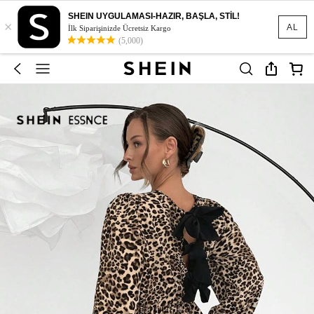
SHEIN UYGULAMASI-HAZIR, BAŞLA, STİL!
×
AL
İlk Siparişinizde Ücretsiz Kargo
(5,000)