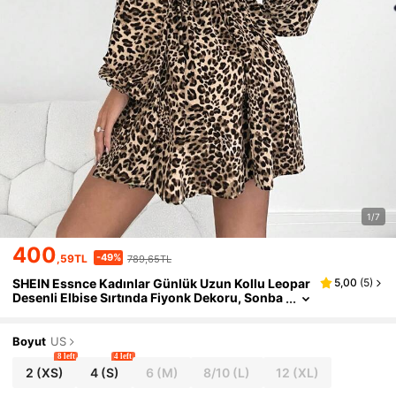
1/7
400
-49%
,59TL
789,65TL
SHEIN Essnce Kadınlar Günlük Uzun Kollu Leopar
5,00
(
5
)
Desenli Elbise Sırtında Fiyonk Dekoru, Sonba
har/Kış Noel Kadın Giysilerinde Günlük Giyim
İçin Uygun
Boyut
US
8 left
4 left
2
(XS)
4
(S)
6
(M)
8/10
(L)
12
(XL)