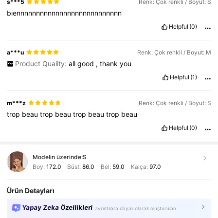
s***5
Renk: Çok renkli / Boyut: S
biennnnnnnnnnnnnnnnnnnnnnnnnnn
Helpful
(0)
a***u
Renk: Çok renkli / Boyut: M
Product Quality:
all
good
,
thank
you
Helpful
(1)
m***z
Renk: Çok renkli / Boyut: S
trop
beau
trop
beau
trop
beau
trop
beau
Helpful
(0)
Modelin üzerinde:
S
Boy:
172.0
Büst:
86.0
Bel:
59.0
Kalça:
97.0
Ürün Detayları
Yapay Zeka Özellikleri
ayrıntılara dayalı olarak oluşturulan