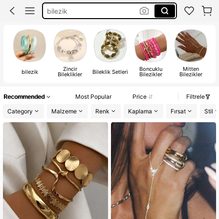
bracelet
altın bilezik
bileklik
Zincir
Boncuklu
Mitten
bilezik
Bileklik Setleri
İp
Bileklikler
Bilezikler
Bilezikler
Recommended
Most Popular
Price
Filtrele
Category
Malzeme
Renk
Kaplama
Fırsat
Stil