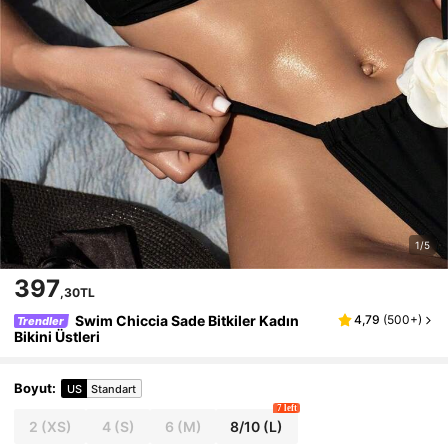
1/5
397
,30TL
Swim Chiccia Sade Bitkiler Kadın
4,79
(
500+
)
Trendler
Bikini Üstleri
Boyut
:
US
Standart
7 left
2
(XS)
4
(S)
6
(M)
8/10
(L)