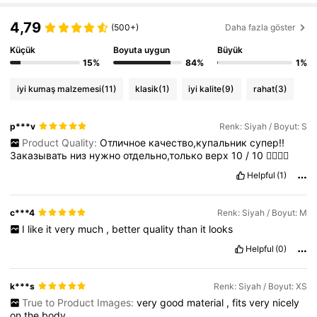
378K Takipçiler
4,82
4,79
(500+)
Daha fazla göster
Küçük
Boyuta uygun
Büyük
378K Takipçiler
4,82
15%
84%
1%
378K Takipçiler
4,82
iyi kumaş malzemesi
(11)
klasik
(1)
iyi kalite
(9)
rahat
(3)
378K Takipçiler
4,82
p***v
Renk: Siyah / Boyut: S
Product Quality:
Отличное
качество,купальник
супер!!
Заказывать
низ
нужно
отдельно,только
верх
10
/
10
👍🏼👍🏼
Helpful
(1)
c***4
Renk: Siyah / Boyut: M
I
like
it
very
much
,
better
quality
than
it
looks
Helpful
(0)
k***s
Renk: Siyah / Boyut: XS
True to Product Images:
very
good
material
,
fits
very
nicely
on
the
body