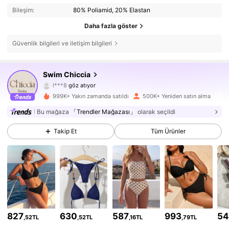
Bileşim:
80% Poliamid, 20% Elastan
Daha fazla göster
Güvenlik bilgileri ve iletişim bilgileri
378K Takipçiler
4,82
Swim Chiccia
l***8
göz atıyor
378K Takipçiler
4,82
999K+ Yakın zamanda satıldı
500K+ Yeniden satın alma
Bu mağaza
「Trendler Mağazası」
olarak seçildi
378K Takipçiler
4,82
Takip Et
Tüm Ürünler
378K Takipçiler
4,82
378K Takipçiler
4,82
378K Takipçiler
4,82
827
630
587
993
54
378K Takipçiler
4,82
,52TL
,52TL
,16TL
,79TL