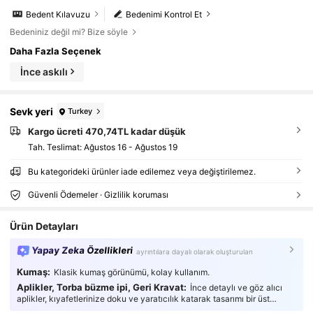
Bedent Kılavuzu
Bedenimi Kontrol Et
Bedeniniz değil mi? Bize söyle
Daha Fazla Seçenek
İnce askılı
Sevk yeri
Turkey
Kargo ücreti 470,74TL kadar düşük
Tah. Teslimat:
Ağustos 16 - Ağustos 19
Bu kategorideki ürünler iade edilemez veya değiştirilemez.
Güvenli Ödemeler · Gizlilik koruması
Ürün Detayları
Yapay Zeka Özellikleri
ayrıntılara dayalı olarak oluşturulan
Kumaş:
Klasik kumaş görünümü, kolay kullanım.
Aplikler, Torba büzme ipi, Geri Kravat:
İnce detaylı ve göz alıcı
aplikler, kıyafetlerinize doku ve yaratıcılık katarak tasarımı bir üst
seviyeye taşıyor.