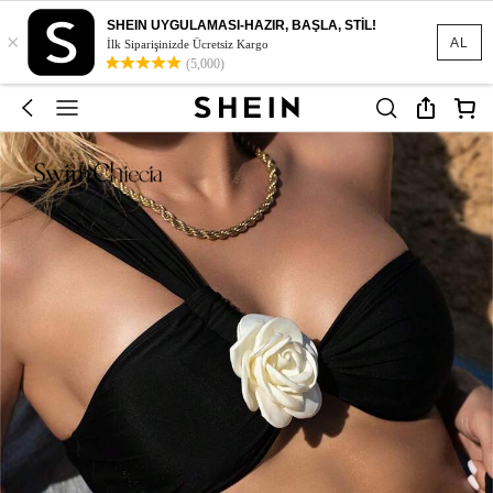
SHEIN UYGULAMASI-HAZIR, BAŞLA, STİL!
×
AL
İlk Siparişinizde Ücretsiz Kargo
(5,000)