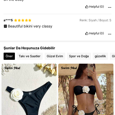
Helpful
(0)
a***5
Renk: Siyah / Boyut: S
Beautiful
bikini
very
classy
Helpful
(0)
Şunlar Da Hoşunuza Gidebilir
Öner
Takı ve Saatler
Güzel Evim
Spor ve Doğa
güzellik
G