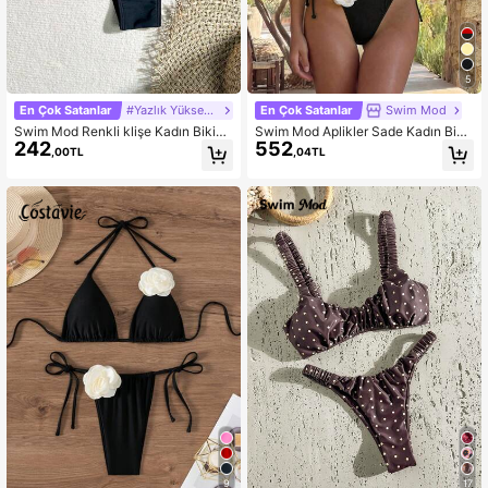
5
En Çok Satanlar
#Yazlık Yüksek Bel
En Çok Satanlar
Swim Mod
Swim Mod Renkli klişe Kadın Bikini
Swim Mod Aplikler Sade Kadın Biki
242
552
Altı
ni Setleri
,00TL
,04TL
9
17