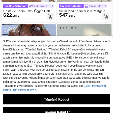
En Çok Satanlar
#Yazlık Yüksek Bel
En Çok Satanlar
Swim Mod
Costavie Kadın Seksi Üçgen Halter
Swim Mod Kadınlar için Rastgele B
622
547
Yaka 3D Çiçekli Siyah Bikini Takımı
askılı, Büzgülü, Yüksek Kesimli, Sek
,28TL
,65TL
Yaz
si Bikini Takımı, Yazlık
SHEIN web sitemizde, talep ettiğiniz hizmeti sağlamak ve mümkün olan en iyi web sitesi
deneyimini sunmayı amaçlamak için çerezler ve benzer teknolojiler kullanıyoruz.
İstediğiniz zaman “Tümünü Reddet”, “Tümünü Kabul Et” seçeneğini kullanabilir veya
çerez tercihlerinizi ayarlayabilirsiniz. “Tümünü Kabul Et” seçeneğini seçtiğinizde, trafiği
analiz etmemize, gelişmiş işlevsellik sunmamıza ve SHEIN ile alışveriş deneyiminizi
tamamlamak için içeriği ve reklamları kişiselleştirmemize yardımcı olan tüm isteğe bağlı
çerezleri ayarlayacağız. “Tümünü Reddet” seçeneğini seçtiğinizde, web sitemizin
çalışmasını sağlayan kesinlikle gerekli çerezlerin kullanımına izin verirsiniz. Bunları
tarayıcı ayarlarınızı değiştirerek devre dışı bırakabilirsiniz, ancak bu web sitesinin
işleyişini etkileyebilir. Kullandığımız çerezler hakkında daha fazla bilgi edinmek ve isteğe
bağlı çerez ayarlarınızı ayarlamak için lütfen “Çerezleri Yönet” seçeneğini seçin.
Topladığımız verileri nasıl işlediğimiz hakkında daha fazla bilgi için
Gizlilik Politikamızı
görmek için buraya tıklayın.
5
Tümünü Reddet
En Çok Satanlar
Swim Vcay
En Çok Satanlar
#Yazlık Yüksek Bel
Swim Vcay Kadın Yazlık Plaj T
Bikinx Kadınlar için Düz Renk, Bale
NEW
518
732
atili Boyun Bağlamalı Seksi Bikini S
nli, 3D Çiçek Desenli, Seksi, Yırtma
,02TL
,58TL
eti, Metal Detaylı, Festival Kıyafeti,
çlı Bikini, Yaz Plaj Tatili İçin Uygun.
Tümünü Kabul Et