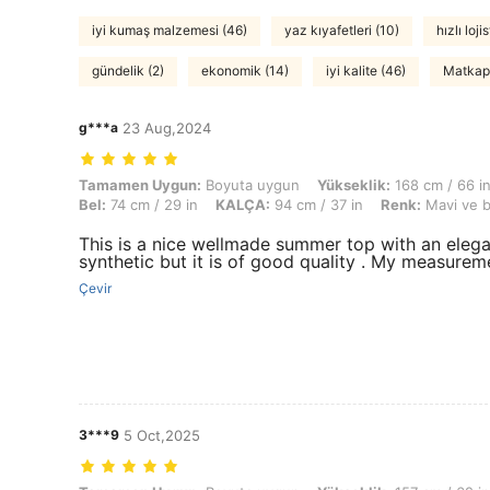
iyi kumaş malzemesi (46)
yaz kıyafetleri (10)
hızlı lojis
gündelik (2)
ekonomik (14)
iyi kalite (46)
Matkap 
g***a
23 Aug,2024
Tamamen Uygun: Boyuta uygun, Yükseklik: 168 cm / 66 in, Ağırlık: 53 
Tamamen Uygun:
Boyuta uygun
Yükseklik:
168 cm / 66 i
Bel:
74 cm / 29 in
KALÇA:
94 cm / 37 in
Renk:
Mavi ve 
This is a nice wellmade summer top with an elegant
synthetic but it is of good quality . My measurem
Çevir
3***9
5 Oct,2025