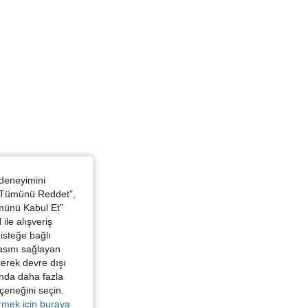
 deneyimini
 “Tümünü Reddet”,
ümünü Kabul Et”
ile alışveriş
isteğe bağlı
asını sağlayan
irerek devre dışı
kında daha fazla
eçeneğini seçin.
örmek için buraya