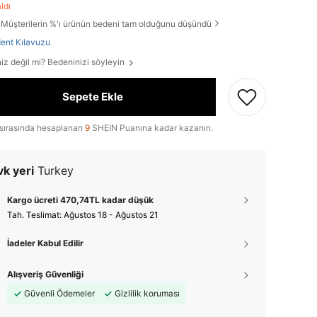
aldı
Müşterilerin %'ı ürünün bedeni tam olduğunu düşündü
ent Kılavuzu
iz değil mi? Bedeninizi söyleyin
Sepete Ekle
sırasında hesaplanan
9
SHEIN Puanına kadar kazanın.
k yeri
Turkey
Kargo ücreti 470,74TL kadar düşük
Tah. Teslimat:
Ağustos 18 - Ağustos 21
İadeler Kabul Edilir
Alışveriş Güvenliği
Güvenli Ödemeler
Gizlilik koruması