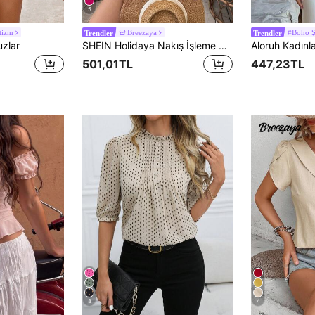
5
tizm
Breezaya
#Boho Ş
Trendler
Trendler
uzlar
SHEIN Holidaya Nakış İşleme Sade Gündelik Kadın Bluzlar
501,01TL
447,23TL
8
4