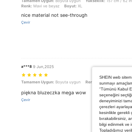
Tamamen Uygun: Boyuta uygun, Yükseklik: 157 cm / 62 in, Vücut Şek
Tamamen Uygun:
Boyuta uygun
Yükseklik:
157 cm / 62 in
Renk:
Mavi ve beyaz
Boyut:
XL
nice material not see-through
Çevir
a***8
9 Jun,2025
SHEIN web sitemiz
Tamamen Uygun: Boyuta uygun, Renk: Mavi ve beyaz, Boyut: L
Tamamen Uygun:
Boyuta uygun
Renk:
Mavi ve beyaz
B
sunmayı amaçlamak
“Tümünü Kabul Et”
piękna bluzeczka mega wow
seçeneğini seçtiği
Çevir
deneyiminizi tama
çerezleri ayarlay
kesinlikle gerekli
bırakabilirsiniz, 
bilgi edinmek ve i
Topladığımız veril