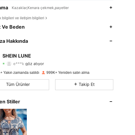
lama
Kazaklar,Kenara çekmek,payetler
bilgileri ve iletişim bilgileri
4,85
26K
1M
t Ve Beden
4,85
26K
1M
za Hakkında
4,85
26K
1M
SHEIN LUNE
e***k
göz atıyor
4,85
26K
1M
Derecelendirme
Ürünler
Takipçiler
+ Yakın zamanda satıldı
999K+ Yeniden satın alma
4,85
26K
1M
Tüm Ürünler
Takip Et
4,85
26K
1M
en Stiller
4,85
26K
1M
4,85
26K
1M
4,85
26K
1M