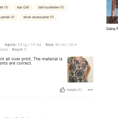
tik (1)
Aşk (24)
tatil kıyafetleri (1)
parlak (1)
eksik aksesuarlar (1)
1
Daha F
kg / 117 lbs, Büst: 85 cm / 33 in, Bel: 74 cm / 29 in, KALÇA: 94 cm / 37 in, Renk
n
Ağırlık:
53 kg / 117 lbs
Büst:
85 cm / 33 in
beyaz
Boyut:
S
 all over print. The material is
ents are correct.
Helpful (1)