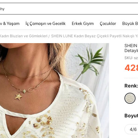
shy
and down arrow keys to navigate search Son arama and Keşif Arama. Press Enter
v & Yaşam
İç Çamaşırı ve Gecelik
Erkek Giyim
Çocuklar
Büyük 
Kadın Bluzları ve Gömlekleri
/
SHEIN 
Detayl
Üstü, 
SKU: s
42
PR
Renk
Boyu
4/6 