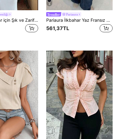
8
enliği
Pariaura
Trendler
Aloruh Kadınlar için Şık ve Zarif Düz Renk V Yaka Fırfır Detaylı Kısa Kollu Bluz, Müzik Festivalleri, Tatil ve Çeşitli Etkinlikler İçin Uygun, Şeffaf Katmanlı Fırfır Detaylı Kısa Bluz
Pariaura İlkbahar Yaz Fransız Siyah Dantel Süslemeli Bluz, V Yaka Dekolteli Bel Kesimli Kısa Kollu Dokulu Peplum Üst
561,37TL