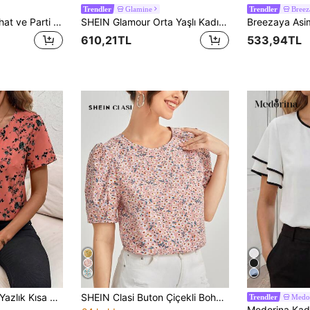
Glamine
Breez
Trendler
Trendler
Günlük, Tatil, Seyahat ve Parti İçin Gençlere Yönelik Şık, Seksi, Zarif ve Tatlı Yazlık Üst
SHEIN Glamour Orta Yaşlı Kadınlar İçin İlkbahar ve Yaz Şifon Kısa Kollu Bluz, Orta Yaşlı ve Yaşlılar İçin Rahat Orta Kollu Üst
610,21TL
533,94TL
SHEIN Clasi Kadın Yazlık Kısa Kollu Bol Kesim Küçük Çiçekli Gömlek, Günlük Kırsal Tatil, Siyah Beyaz
SHEIN Clasi Buton Çiçekli Boho Women Blouses
Medo
Trendler