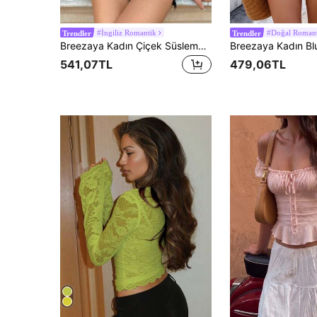
#İngiliz Romantik
#Doğal Roman
Trendler
Trendler
Breezaya Kadın Çiçek Süslemeli Kısa Puf Kollu Günlük Bluz
Breezaya Kadın Bl
541,07TL
479,06TL