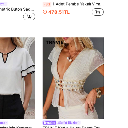
1 Adet Pembe Yakalı V Yaka Fırfırlı Taç Yaprak Kollu Dar Kesim Bluz, İnce Gösteren Kısa Kollu Üst, Yaz İçin Nefes Alan
aya
-3%
Breezaya Asimetrik Buton Sade Gündelik Kadın Bluzlar
478,51TL
rina
#Şeffaf Bluzlar
Trendler
Medorina Kadınlar için Kontrast Detaylı V Yaka Kısa Kollu Beyaz Günlük Tişört, Dışarı Çıkmak İçin Uygun Bluz
TRNVIE Kadın Kayısı Rahat Tatil Hafif Dokulu Kabuk Dekor Derin V Yaka Slim Fit Plaj Volanlı Etek Kısa Kollu Çok Yönlü Bluz