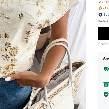
20 k
94%
Bed
Bedenin
Ödeme 
Sev