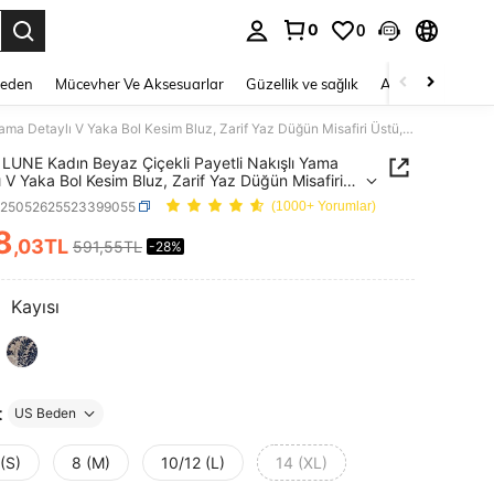
0
0
 to select.
Beden
Mücevher Ve Aksesuarlar
Güzellik ve sağlık
Ayakkabı
Ev T
SHEIN LUNE Kadın Beyaz Çiçekli Payetli Nakışlı Yama Detaylı V Yaka Bol Kesim Bluz, Zarif Yaz Düğün Misafiri Üstü, Fairycore Kısa Kollu Gömlek, Rave
LUNE Kadın Beyaz Çiçekli Payetli Nakışlı Yama
ı V Yaka Bol Kesim Bluz, Zarif Yaz Düğün Misafiri
Fairycore Kısa Kollu Gömlek, Rave
z25052625523399055
(1000+ Yorumlar)
8
,03TL
591,55TL
-28%
ICE AND AVAILABILITY
:
Kayısı
t
US Beden
(S)
8 (M)
10/12 (L)
14 (XL)