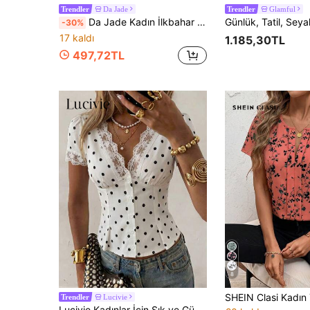
Da Jade
Glamful
Trendler
Trendler
Da Jade Kadın İlkbahar Yaz Zarif Dalgalı Dantel Detaylı İnce Askılı Cami Üst, Şeffaf Sırtlı Büzgülü Bel Kısa Slim Y2K Günlük Katmanlama Plaj ve Randevu Tank Top
-30%
17 kaldı
1.185,30TL
497,72TL
8
Lucivie
Trendler
Lucivie Kadınlar İçin Şık ve Günlük Beyaz Puantiyeli Dantel Detaylı Yaz Üstü, Günlük Derin V Yaka Kısa Kollu Düğmeli Dar Bel Bluz, Şık Y2K Vintage Peplum Etekli Dışarı Çıkma Üstü, Plaj Tatili Bayram Partisi Düğün Mezuniyet Günlük Sokak Stili Yaz Kombinleri İçin Mükemmel