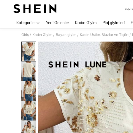
squi
Use up 
Kategoriler
Yeni Gelenler
Kadın Giyim
Plaj giyimleri
E
Giriş
Kadın Giyim
Bayan giyim
Kadın Üstler, Bluzlar ve Tişört
/
/
/
/