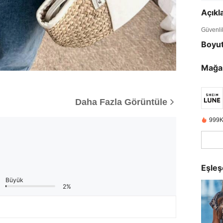
Açık
Güvenlik 
Boyu
Mağa
Daha Fazla Görüntüle
999K
Eşleş
Büyük
2%