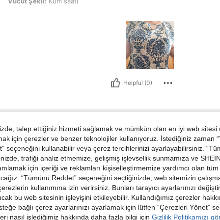
li: Kum saati, Renk: Mavi ve beyaz, Boyut: XL
Vücut Şekli:
Kum saati
Helpful (0)
de, talep ettiğiniz hizmeti sağlamak ve mümkün olan en iyi web sitesi
oyut:
L
 için çerezler ve benzer teknolojiler kullanıyoruz. İstediğiniz zaman
 seçeneğini kullanabilir veya çerez tercihlerinizi ayarlayabilirsiniz. “T
nizde, trafiği analiz etmemize, gelişmiş işlevsellik sunmamıza ve SHEIN 
mlamak için içeriği ve reklamları kişiselleştirmemize yardımcı olan tüm 
acağız. “Tümünü Reddet” seçeneğini seçtiğinizde, web sitemizin çalışm
 çerezlerin kullanımına izin verirsiniz. Bunları tarayıcı ayarlarınızı değişt
ancak bu web sitesinin işleyişini etkileyebilir. Kullandığımız çerezler hak
steğe bağlı çerez ayarlarınızı ayarlamak için lütfen “Çerezleri Yönet” s
Helpful (0)
eri nasıl işlediğimiz hakkında daha fazla bilgi için
Gizlilik Politikamızı g