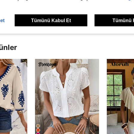
dirme Görüntüle
et
Tümünü Kabul Et
Tümünü 
ünler