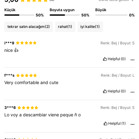
336K Takipçiler
4,79
Küçük
Boyuta uygun
Büyük
50%
50%
0%
336K Takipçiler
4,79
tekrar satın alacağım
(2)
rahat
(1)
iyi kalite
(1)
336K Takipçiler
4,79
i***9
Renk: Bej / Boyut: S
nice
👍
Helpful
(0)
f***s
Renk: Bej / Boyut: L
Very
comfortable
and
cute
Helpful
(0)
3***6
Renk: Bej / Boyut: S
Lo
voy
a
descambiar
viene
peque
ñ
o
Helpful
(1)