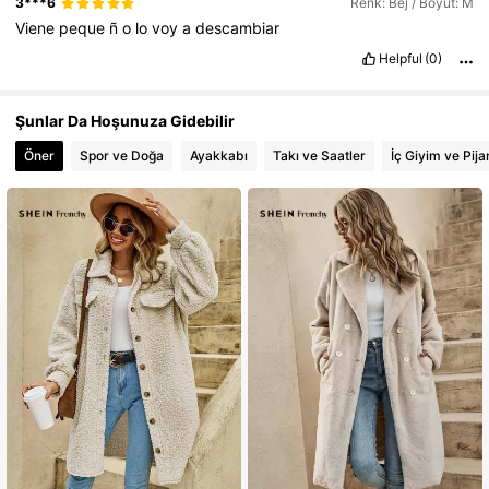
3***6
Renk: Bej / Boyut: M
Viene
peque
ñ
o
lo
voy
a
descambiar
Helpful
(0)
Şunlar Da Hoşunuza Gidebilir
Öner
Spor ve Doğa
Ayakkabı
Takı ve Saatler
İç Giyim ve Pij