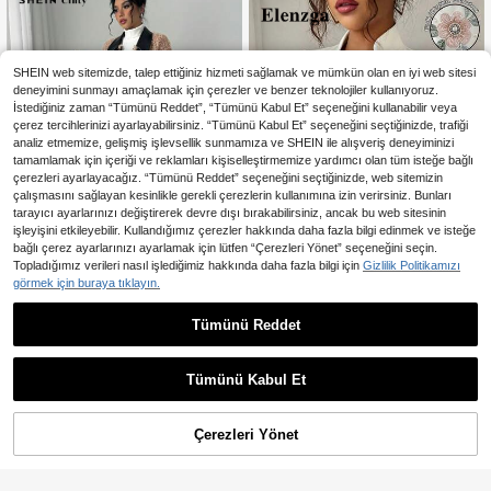
SHEIN web sitemizde, talep ettiğiniz hizmeti sağlamak ve mümkün olan en iyi web sitesi
deneyimini sunmayı amaçlamak için çerezler ve benzer teknolojiler kullanıyoruz.
İstediğiniz zaman “Tümünü Reddet”, “Tümünü Kabul Et” seçeneğini kullanabilir veya
çerez tercihlerinizi ayarlayabilirsiniz. “Tümünü Kabul Et” seçeneğini seçtiğinizde, trafiği
analiz etmemize, gelişmiş işlevsellik sunmamıza ve SHEIN ile alışveriş deneyiminizi
tamamlamak için içeriği ve reklamları kişiselleştirmemize yardımcı olan tüm isteğe bağlı
çerezleri ayarlayacağız. “Tümünü Reddet” seçeneğini seçtiğinizde, web sitemizin
çalışmasını sağlayan kesinlikle gerekli çerezlerin kullanımına izin verirsiniz. Bunları
tarayıcı ayarlarınızı değiştirerek devre dışı bırakabilirsiniz, ancak bu web sitesinin
işleyişini etkileyebilir. Kullandığımız çerezler hakkında daha fazla bilgi edinmek ve isteğe
bağlı çerez ayarlarınızı ayarlamak için lütfen “Çerezleri Yönet” seçeneğini seçin.
Topladığımız verileri nasıl işlediğimiz hakkında daha fazla bilgi için
Gizlilik Politikamızı
görmek için buraya tıklayın.
SHEIN Unity Kadın Yün Kıvrımlı Pat
chwork PU Deri Boynuz Düğmeli K
36 kaldı
Tümünü Reddet
En Çok Satanlar
Elenzga
abarık Mont
1.424
Elenzga Kadın İlkbahar/Sonba
NEW
,01TL
-46%
har Beyaz Kelebek Çiçek Baskı Tas
730
,39TL
arımlı Kumaş Küçük Dik Yaka Büzg
Tümünü Kabul Et
ülü Bel Zarif Çok Yönlü Ceket
Çerezleri Yönet
SEPETE EKLE