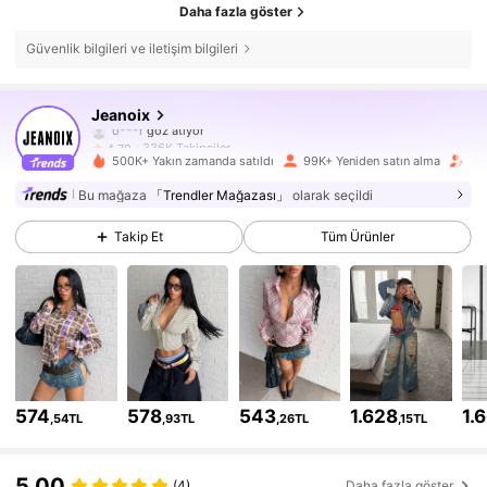
Daha fazla göster
Güvenlik bilgileri ve iletişim bilgileri
336K Takipçiler
4,79
Jeanoix
o***r
göz atıyor
336K Takipçiler
4,79
500K+ Yakın zamanda satıldı
99K+ Yeniden satın alma
Tak
336K Takipçiler
4,79
Bu mağaza
「Trendler Mağazası」
olarak seçildi
Takip Et
Tüm Ürünler
336K Takipçiler
4,79
336K Takipçiler
4,79
336K Takipçiler
4,79
336K Takipçiler
4,79
574
578
543
1.628
1.
,54TL
,93TL
,26TL
,15TL
336K Takipçiler
4,79
5,00
(4)
Daha fazla göster