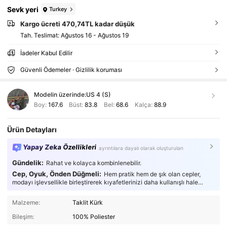
Sevk yeri
Turkey
Kargo ücreti 470,74TL kadar düşük
Tah. Teslimat:
Ağustos 16 - Ağustos 19
İadeler Kabul Edilir
Güvenli Ödemeler · Gizlilik koruması
Modelin üzerinde:
US 4 (S)
Boy:
167.6
Büst:
83.8
Bel:
68.6
Kalça:
88.9
Ürün Detayları
Yapay Zeka Özellikleri
ayrıntılara dayalı olarak oluşturulan
Gündelik:
Rahat ve kolayca kombinlenebilir.
Cep, Oyuk, Önden Düğmeli:
Hem pratik hem de şık olan cepler,
modayı işlevsellikle birleştirerek kıyafetlerinizi daha kullanışlı hale
getirir.
Malzeme:
Taklit Kürk
Bileşim:
100% Poliester