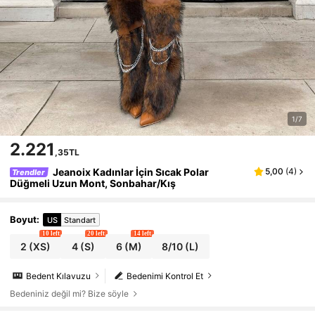
1/7
2.221
,35TL
Jeanoix Kadınlar İçin Sıcak Polar
5,00
(
4
)
Trendler
Düğmeli Uzun Mont, Sonbahar/Kış
Boyut
:
US
Standart
10 left
20 left
14 left
2
(XS)
4
(S)
6
(M)
8/10
(L)
Bedent Kılavuzu
Bedenimi Kontrol Et
Bedeniniz değil mi? Bize söyle