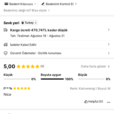
Bedent Kılavuzu
Bedenimi Kontrol Et
Bedeniniz değil mi? Bize söyle
Sevk yeri
Turkey
Kargo ücreti 470,74TL kadar düşük
Tah. Teslimat:
Ağustos 18 - Ağustos 21
İadeler Kabul Edilir
Güvenli Ödemeler · Gizlilik koruması
5,00
(1)
Daha fazla göster
Küçük
Boyuta uygun
Büyük
0%
100%
0%
f***h
Renk: Kahverengi / Boyut: M
Nice
Helpful
(0)