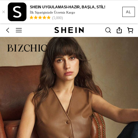
SHEIN UYGULAMASI-HAZIR, BAŞLA, STİL!
×
AL
İlk Siparişinizde Ücretsiz Kargo
(5,000)