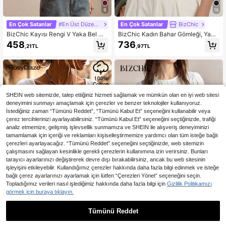
9
18
En Çok Satanlar
#En Üst Düzeyler
En Çok Satanlar
BizChic
BizChic Kayısı Rengi V Yaka Bel Ot
BizChic Kadın Bahar Gömleği, Yaka
urtan Üst, İş Resmi Tatil Stili, Rahat İ
Detaylı, Önü Açık, Tek Sıralı Düğme
458
736
,21TL
,97TL
şe Gidiş Randevu Günlük Ofis Zayıf
li, Zarif, Minimalist, Günlük, İşe Gidiş
Gösteren Zarif Seksi Çok Yönlü Yaz
-Geliş, Randevu, Tatil, Bağımsızlık
Sonbahar Cadılar Bayramı Okula D
Günü, Mezuniyet Sezonu, Müzik Fe
önüş Parti Doğum Günü Düğün Dav
stivali, Zayıf Gösteren, Çok Yönlü, Ü
etlisi Kilise Özel Gün Gezi Plaj Bulu
st Segment, Yaz, Sosyal Etkinlik, Ta
şma Sosyal Tatil Alışveriş Öğleden
til, Parti, Gezinti, Plaj, Ofis, Fransız
Sonra Çayı Seyahat Minimalist
Vintage, Fresh
SHEIN web sitemizde, talep ettiğiniz hizmeti sağlamak ve mümkün olan en iyi web sitesi
deneyimini sunmayı amaçlamak için çerezler ve benzer teknolojiler kullanıyoruz.
İstediğiniz zaman “Tümünü Reddet”, “Tümünü Kabul Et” seçeneğini kullanabilir veya
çerez tercihlerinizi ayarlayabilirsiniz. “Tümünü Kabul Et” seçeneğini seçtiğinizde, trafiği
analiz etmemize, gelişmiş işlevsellik sunmamıza ve SHEIN ile alışveriş deneyiminizi
tamamlamak için içeriği ve reklamları kişiselleştirmemize yardımcı olan tüm isteğe bağlı
çerezleri ayarlayacağız. “Tümünü Reddet” seçeneğini seçtiğinizde, web sitemizin
çalışmasını sağlayan kesinlikle gerekli çerezlerin kullanımına izin verirsiniz. Bunları
tarayıcı ayarlarınızı değiştirerek devre dışı bırakabilirsiniz, ancak bu web sitesinin
işleyişini etkileyebilir. Kullandığımız çerezler hakkında daha fazla bilgi edinmek ve isteğe
bağlı çerez ayarlarınızı ayarlamak için lütfen “Çerezleri Yönet” seçeneğini seçin.
Topladığımız verileri nasıl işlediğimiz hakkında daha fazla bilgi için
Gizlilik Politikamızı
görmek için buraya tıklayın.
Tümünü Reddet
En Çok Satanlar
RosyDaze
En Çok Satanlar
BizChic
SHEIN Düz Beyaz Pamuklu Ke
BizChic Beyaz Gömlek Dantel Deta
NEW