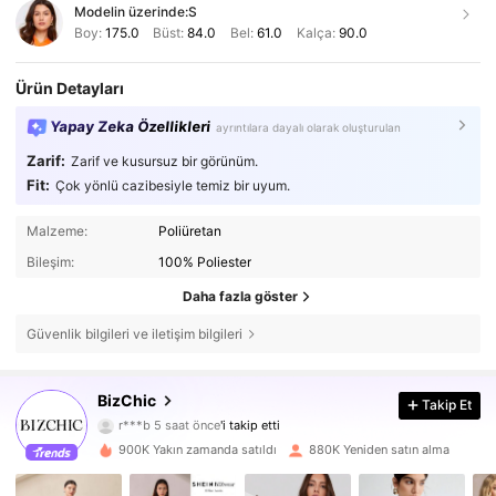
Modelin üzerinde:
S
Boy:
175.0
Büst:
84.0
Bel:
61.0
Kalça:
90.0
Ürün Detayları
Yapay Zeka Özellikleri
ayrıntılara dayalı olarak oluşturulan
Zarif:
Zarif ve kusursuz bir görünüm.
Fit:
Çok yönlü cazibesiyle temiz bir uyum.
Malzeme:
Poliüretan
Bileşim:
100% Poliester
Daha fazla göster
Güvenlik bilgileri ve iletişim bilgileri
1.2M Takipçiler
4,83
BizChic
Takip Et
r***b
5 saat önce
'i takip etti
y***1
göz atıyor
1.2M Takipçiler
900K Yakın zamanda satıldı
880K Yeniden satın alma
4,83