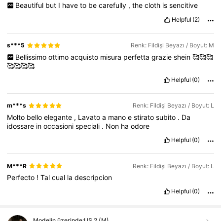
Beautiful
but
I
have
to
be
carefully
,
the
cloth
is
sencitive
Helpful
(2)
s***5
Renk: Fildişi Beyazı / Boyut: M
Bellissimo
ottimo
acquisto
misura
perfetta
grazie
shein
🥰🥰🥰
🥰🥰🥰🥰
Helpful
(0)
m***s
Renk: Fildişi Beyazı / Boyut: L
Molto
bello
elegante
,
Lavato
a
mano
e
stirato
subito
.
Da
idossare
in
occasioni
speciali
.
Non
ha
odore
Helpful
(0)
M***R
Renk: Fildişi Beyazı / Boyut: L
Perfecto
!
Tal
cual
la
descripcion
Helpful
(0)
Modelin üzerinde:
US 2 (M)