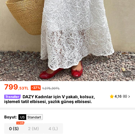
1/7
799
-37%
,53TL
1.275,30TL
DAZY Kadınlar için V yakalı, kolsuz,
4,16
(
6
)
Trendler
işlemeli tatil elbisesi, yazlık güneş elbisesi.
Boyut
:
US
Standart
5 left
0
(S)
2
(M)
4
(L)