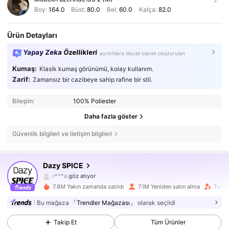
Boy:
164.0
Büst:
80.0
Bel:
60.0
Kalça:
82.0
Ürün Detayları
Yapay Zeka Özellikleri
ayrıntılara dayalı olarak oluşturulan
Kumaş:
Klasik kumaş görünümü, kolay kullanım.
Zarif:
Zamansız bir cazibeye sahip rafine bir stil.
Bileşim:
100% Poliester
Daha fazla göster
Güvenlik bilgileri ve iletişim bilgileri
2M Takipçiler
4,84
Dazy SPICE
r***a
göz atıyor
2M Takipçiler
4,84
7.8M Yakın zamanda satıldı
7.1M Yeniden satın alma
Takipç
Bu mağaza
「Trendler Mağazası」
olarak seçildi
2M Takipçiler
4,84
Takip Et
Tüm Ürünler