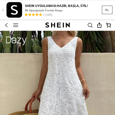
SHEIN UYGULAMASI-HAZIR, BAŞLA, STİL!
×
AL
İlk Siparişinizde Ücretsiz Kargo
(5,000)