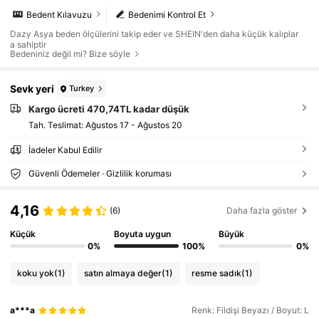
Bedent Kılavuzu
Bedenimi Kontrol Et
Dazy Asya beden ölçülerini takip eder ve SHEIN'den daha küçük kalıplar
a sahiptir
Bedeniniz değil mi? Bize söyle
Sevk yeri
Turkey
Kargo ücreti 470,74TL kadar düşük
Tah. Teslimat:
Ağustos 17 - Ağustos 20
İadeler Kabul Edilir
Güvenli Ödemeler · Gizlilik koruması
4,16
(6)
Daha fazla göster
Küçük
Boyuta uygun
Büyük
0%
100%
0%
koku yok
(1)
satın almaya değer
(1)
resme sadık
(1)
a***a
Renk: Fildişi Beyazı / Boyut: L