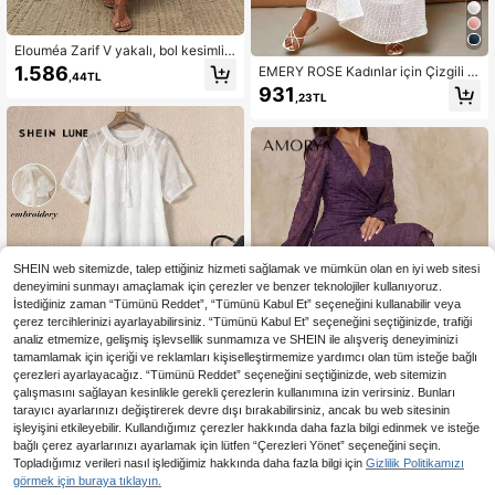
Elouméa Zarif V yakalı, bol kesimli d
antel elbise; günlük kullanım, işe gid
1.586
EMERY ROSE Kadınlar için Çizgili Fi
,44TL
ip gelme, hafta sonu, romantik buluş
le Kumaştan Bol Kesim Şık Kolsuz E
931
ma, brunch, düğün, yaz partisi, aile t
,23TL
lbise
oplantısı, açık hava etkinlikleri, plaj
tatili, şehir gezintisi için uygundur.
SHEIN web sitemizde, talep ettiğiniz hizmeti sağlamak ve mümkün olan en iyi web sitesi
deneyimini sunmayı amaçlamak için çerezler ve benzer teknolojiler kullanıyoruz.
İstediğiniz zaman “Tümünü Reddet”, “Tümünü Kabul Et” seçeneğini kullanabilir veya
çerez tercihlerinizi ayarlayabilirsiniz. “Tümünü Kabul Et” seçeneğini seçtiğinizde, trafiği
analiz etmemize, gelişmiş işlevsellik sunmamıza ve SHEIN ile alışveriş deneyiminizi
tamamlamak için içeriği ve reklamları kişiselleştirmemize yardımcı olan tüm isteğe bağlı
çerezleri ayarlayacağız. “Tümünü Reddet” seçeneğini seçtiğinizde, web sitemizin
çalışmasını sağlayan kesinlikle gerekli çerezlerin kullanımına izin verirsiniz. Bunları
tarayıcı ayarlarınızı değiştirerek devre dışı bırakabilirsiniz, ancak bu web sitesinin
işleyişini etkileyebilir. Kullandığımız çerezler hakkında daha fazla bilgi edinmek ve isteğe
16
SHEIN LUNE Kadınlar için Çiçek De
bağlı çerez ayarlarınızı ayarlamak için lütfen “Çerezleri Yönet” seçeneğini seçin.
senli Beyaz Romantik Günlük Rahat
38 kaldı
En Çok Satanlar
Amorya
Topladığımız verileri nasıl işlediğimiz hakkında daha fazla bilgi için
Gizlilik Politikamızı
Orta Boy Elbise, İlkbahar/Yaz
916
Amorya Kadın Zarif Jakarlı Pil
görmek için buraya tıklayın.
NEW
,96TL