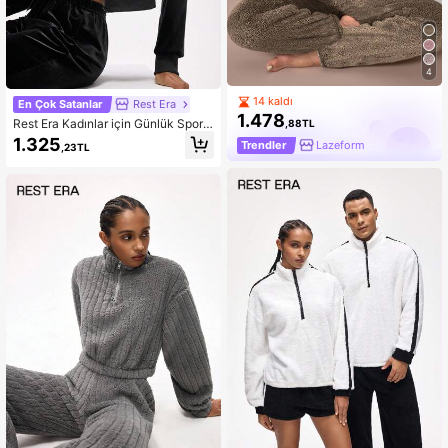
4
14 kaldı
En Çok Satanlar
Rest Era
1.478
Rest Era Kadınlar için Günlük Spor F
,88TL
ermuarlı Kapüşonlu Ceket ve Pantol
1.325
Trendler
Lazeform
,23TL
on Takımı, Kışlık Giyim