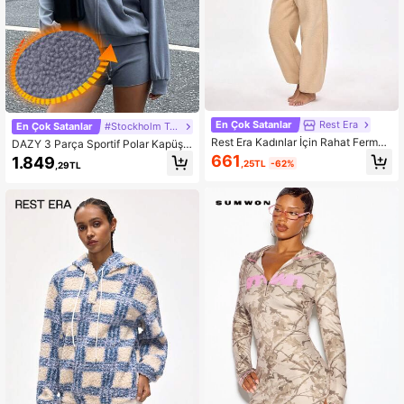
En Çok Satanlar
Rest Era
En Çok Satanlar
#Stockholm Tarzı
Rest Era Kadınlar İçin Rahat Fermua
DAZY 3 Parça Sportif Polar Kapüşo
rlı Düşük Omuzlu Üst ve Pantolon E
nlu Ceket, Düz Renk Slim Fit Uzun
661
1.849
,25TL
-62%
,29TL
v Giyim Takımı, Sonbahar/Kış
Kollu İçlik, İnce Şort, Kadın Ev Giyim
Takımı, Kabarık Kışlık Giysiler