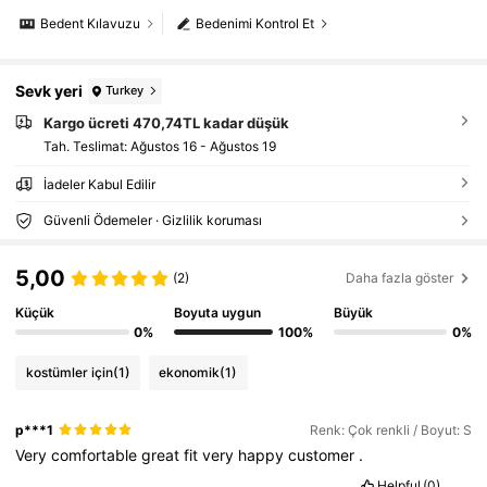
Bedent Kılavuzu
Bedenimi Kontrol Et
Sevk yeri
Turkey
Kargo ücreti 470,74TL kadar düşük
Tah. Teslimat:
Ağustos 16 - Ağustos 19
İadeler Kabul Edilir
Güvenli Ödemeler · Gizlilik koruması
5,00
(2)
Daha fazla göster
Küçük
Boyuta uygun
Büyük
0%
100%
0%
kostümler için
(1)
ekonomik
(1)
p***1
Renk: Çok renkli / Boyut: S
Very
comfortable
great
fit
very
happy
customer
.
Helpful
(0)