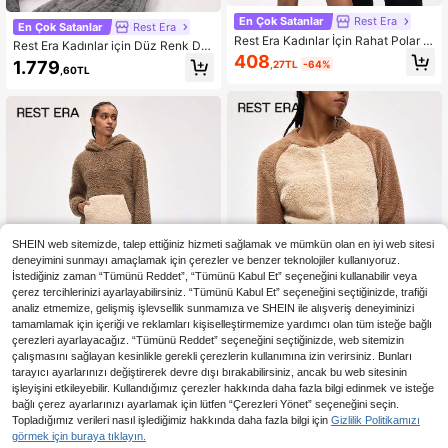
En Çok Satanlar
Rest Era
En Çok Satanlar
Rest Era
Rest Era Kadınlar İçin Rahat Polar F
Rest Era Kadınlar için Düz Renk Dü
ermuarlı Günlük Ev Giyim Takımı
408
şük Omuzlu Uzun Kollu Fermuarlı Y
1.779
,27TL
-64%
,60TL
arım Patlı Polar Üst ve Pantolon Ev
Giyim Takımı, Tüylü Kışlık Giysiler
SHEIN web sitemizde, talep ettiğiniz hizmeti sağlamak ve mümkün olan en iyi web sitesi
deneyimini sunmayı amaçlamak için çerezler ve benzer teknolojiler kullanıyoruz.
İstediğiniz zaman “Tümünü Reddet”, “Tümünü Kabul Et” seçeneğini kullanabilir veya
çerez tercihlerinizi ayarlayabilirsiniz. “Tümünü Kabul Et” seçeneğini seçtiğinizde, trafiği
analiz etmemize, gelişmiş işlevsellik sunmamıza ve SHEIN ile alışveriş deneyiminizi
tamamlamak için içeriği ve reklamları kişiselleştirmemize yardımcı olan tüm isteğe bağlı
çerezleri ayarlayacağız. “Tümünü Reddet” seçeneğini seçtiğinizde, web sitemizin
çalışmasını sağlayan kesinlikle gerekli çerezlerin kullanımına izin verirsiniz. Bunları
tarayıcı ayarlarınızı değiştirerek devre dışı bırakabilirsiniz, ancak bu web sitesinin
işleyişini etkileyebilir. Kullandığımız çerezler hakkında daha fazla bilgi edinmek ve isteğe
En Çok Satanlar
Rest Era
En Çok Satanlar
Rest Era
bağlı çerez ayarlarınızı ayarlamak için lütfen “Çerezleri Yönet” seçeneğini seçin.
Rest Era Kadınlar için Kontrast Renk
Rest Era Kadınlar için Günlük Kullan
Topladığımız verileri nasıl işlediğimiz hakkında daha fazla bilgi için
Gizlilik Politikamızı
li Fermuarlı Önü Açık Raglan Kollu T
40 kaldı
ıma Uygun Renk Bloklu Kanguru Ce
25 kaldı
görmek için buraya tıklayın.
üylü Ceket ve Şort Ev Giyim Takımı,
pli Peluş Kapüşonlu Sweatshirt ve İ