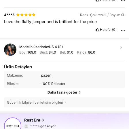
4***5
Renk: Çok renkli / Boyut: XL
Love
the
fluffy
jumper
and
is
brilliant
for
the
price
Helpful
(0)
Modelin üzerinde:
US 4 (S)
Boy:
169.0
Büst:
84.0
Bel:
61.0
Kalça:
86.0
Ürün Detayları
Malzeme:
pazen
Bileşim:
100% Poliester
Daha fazla göster
Güvenlik bilgileri ve iletişim bilgileri
2K Takipçiler
4,76
Rest Era
m***a
göz atıyor
2K Takipçiler
4,76