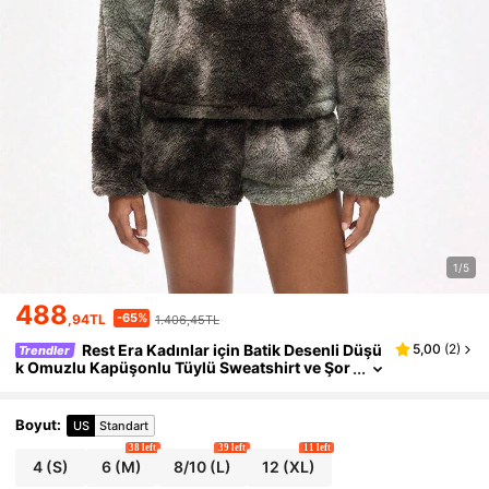
1/5
488
-65%
,94TL
1.406,45TL
Rest Era Kadınlar için Batik Desenli Düşü
5,00
(
2
)
Trendler
k Omuzlu Kapüşonlu Tüylü Sweatshirt ve Şor
t Ev Giyim Takımı, Kışlık Kıyafetler
Boyut
:
US
Standart
38 left
39 left
11 left
4
(S)
6
(M)
8/10
(L)
12
(XL)