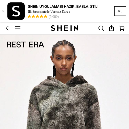
SHEIN UYGULAMASI-HAZIR, BAŞLA, STİL!
×
AL
İlk Siparişinizde Ücretsiz Kargo
(5,000)