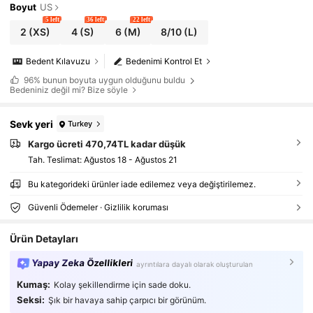
Boyut
US
5 left
36 left
22 left
2
(XS)
4
(S)
6
(M)
8/10
(L)
Bedent Kılavuzu
Bedenimi Kontrol Et
96%
bunun boyuta uygun olduğunu buldu
Bedeniniz değil mi? Bize söyle
Sevk yeri
Turkey
Kargo ücreti 470,74TL kadar düşük
Tah. Teslimat:
Ağustos 18 - Ağustos 21
Bu kategorideki ürünler iade edilemez veya değiştirilemez.
Güvenli Ödemeler · Gizlilik koruması
Ürün Detayları
Yapay Zeka Özellikleri
ayrıntılara dayalı olarak oluşturulan
Kumaş:
Kolay şekillendirme için sade doku.
Seksi:
Şık bir havaya sahip çarpıcı bir görünüm.