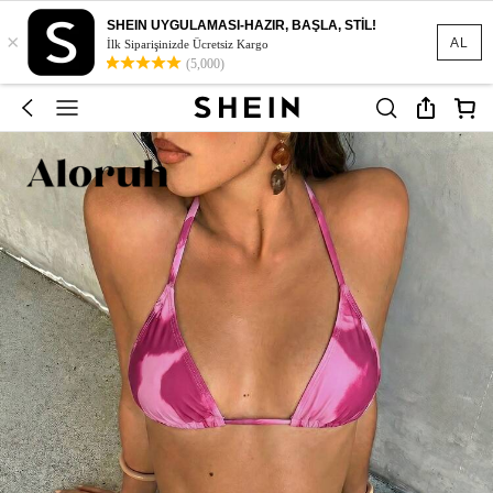
SHEIN UYGULAMASI-HAZIR, BAŞLA, STİL!
×
AL
İlk Siparişinizde Ücretsiz Kargo
(5,000)