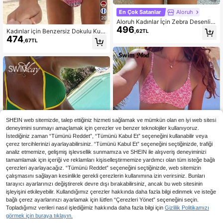
En Çok Satanlar
Aloruh
20
Aloruh Kadınlar İçin Zebra Desenli
496
Halter Bikini İki Parça Mayo, Plaj Ta
Kadınlar için Benzersiz Dokulu Kum
,62TL
tili Güneşli Yaz Tatili Banyo Takımı
474
aş Bikini 2 Parça Mayo, Sevimli İnc
,67TL
Kadınlar İçin Push Up Mayo Kadınla
e Askılı Sırtı Açık Tasarım Tatil Plaj
r İçin Banyo Takımı Gri Leopar Dese
Pembe Yaz
nli Tropikal Plaj Tatili Kıyafeti Kadınl
ar İçin Plaj Kıyafetleri Kadınlar İçin
Plaj Kıyafeti Kadınlar İçin Plaj Giyim
i Zarif Kadınlar İçin Plaj Mayoları Ka
dınlar İçin Kadınlar İçin Mayo Banyo
Takımları Kadınlar İçin Banyo Takım
ı Mayo Kadınlar 2 Parça Kadınlar İçi
n Mayo Bikini Seti Kadınlar İçin Kad
ınlar İçin Bikinis Kadınlar İçin Bikini
Setleri Bikini Seti Kadınlar İçin Yaz
SHEIN web sitemizde, talep ettiğiniz hizmeti sağlamak ve mümkün olan en iyi web sitesi
Kıyafeti Kadınlar İçin Plaj Tatili Kıya
deneyimini sunmayı amaçlamak için çerezler ve benzer teknolojiler kullanıyoruz.
fetleri
İstediğiniz zaman “Tümünü Reddet”, “Tümünü Kabul Et” seçeneğini kullanabilir veya
çerez tercihlerinizi ayarlayabilirsiniz. “Tümünü Kabul Et” seçeneğini seçtiğinizde, trafiği
analiz etmemize, gelişmiş işlevsellik sunmamıza ve SHEIN ile alışveriş deneyiminizi
tamamlamak için içeriği ve reklamları kişiselleştirmemize yardımcı olan tüm isteğe bağlı
çerezleri ayarlayacağız. “Tümünü Reddet” seçeneğini seçtiğinizde, web sitemizin
çalışmasını sağlayan kesinlikle gerekli çerezlerin kullanımına izin verirsiniz. Bunları
tarayıcı ayarlarınızı değiştirerek devre dışı bırakabilirsiniz, ancak bu web sitesinin
işleyişini etkileyebilir. Kullandığımız çerezler hakkında daha fazla bilgi edinmek ve isteğe
En Çok Satanlar
Swim Mod
bağlı çerez ayarlarınızı ayarlamak için lütfen “Çerezleri Yönet” seçeneğini seçin.
Swim Mod Kadın 2 Parça Bikin
En Çok Satanlar
#Maç Günü Kıyafetleri
NEW
Topladığımız verileri nasıl işlediğimiz hakkında daha fazla bilgi için
Gizlilik Politikamızı
517
i Seti, Tropikal Şirin Çok Renkli Dok
Swim Vcay 2026 İlkbahar/Yaz Kadı
,47TL
görmek için buraya tıklayın.
ulu Baskılı Kumaş, Boyundan Bağla
n Mayo Koleksiyonu, İnce Askılı Hal