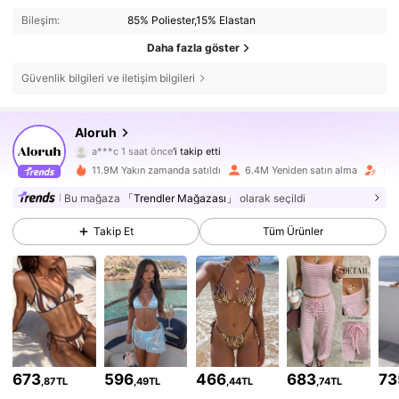
Bileşim:
85% Poliester,15% Elastan
Daha fazla göster
Güvenlik bilgileri ve iletişim bilgileri
2.6M Takipçiler
4,77
Aloruh
a***c
1 saat önce
'i takip etti
k***5
göz atıyor
11.9M Yakın zamanda satıldı
6.4M Yeniden satın alma
Taki
2.6M Takipçiler
4,77
Bu mağaza
「Trendler Mağazası」
olarak seçildi
Takip Et
Tüm Ürünler
2.6M Takipçiler
4,77
2.6M Takipçiler
4,77
2.6M Takipçiler
4,77
673
596
466
683
73
,87TL
,49TL
,44TL
,74TL