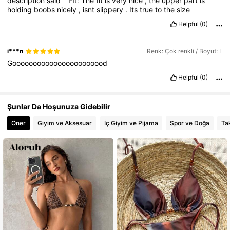
description
said
Fit:
The
fit
is
very
nice
,
the
upper
part
is
holding
boobs
nicely
,
isnt
slippery
.
Its
true
to
the
size
Helpful
(0)
i***n
Renk: Çok renkli / Boyut: L
Gooooooooooooooooooooood
Helpful
(0)
Şunlar Da Hoşunuza Gidebilir
Öner
Giyim ve Aksesuar
İç Giyim ve Pijama
Spor ve Doğa
Tak