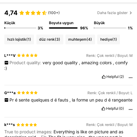
2.6M Takipçiler
4,77
4,74
(100+)
Daha fazla göster
Küçük
Boyuta uygun
Büyük
2.6M Takipçiler
4,77
3%
96%
1%
hızlı lojistik
(1)
düz renk
(3)
muhteşem
(4)
hediye
(1)
2.6M Takipçiler
4,77
L***V
Renk: Çok renkli / Boyut: M
Product quality:
very
good
quality
,
amazing
colors
,
comfy
2.6M Takipçiler
4,77
:)
Helpful
(2)
2.6M Takipçiler
4,77
G***a
Renk: Çok renkli / Boyut: L
Pr
é
sente
quelques
d
é
fauts
,
la
forme
un
peu
d
é
rangeante
2.6M Takipçiler
4,77
Helpful
(0)
k***s
Renk: Çok renkli / Boyut: M
True to product images:
Everything
is
like
on
picture
and
as