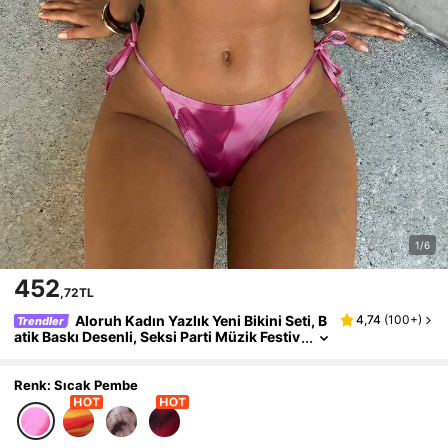
1/6
452
,72TL
Aloruh Kadın Yazlık Yeni Bikini Seti, B
4,74
(
100+
)
Trendler
atik Baskı Desenli, Seksi Parti Müzik Festiv
ali Yanar Döner Mayosu, Kadın Plaj Giyimi,
Kadın Tatil Kıyafeti
Renk: Sıcak Pembe