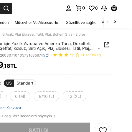
0
0
 to select.
Beden
Mücevher Ve Aksesuarlar
Güzellik ve sağlık
Ayakkabı
Ev T
rtı Açık, Plaj Elbisesi, Tatil, Plaj, Bohem Siyah Elbise
r için Yazlık Avrupa ve Amerika Tarzı, Dekolteli,
Şeffaf, Kolsuz, Sırtı Açık, Plaj Elbisesi, Tatil, Plaj,
Siyah Elbise
z260307104057316356745
(1 Yorumlar)
9
,18TL
ICE AND AVAILABILITY
t
US
Standart
)
6 (M)
8/10 (L)
12 (XL)
ent Kılavuzu
iz değil mi? Bedeninizi söyleyin
, ürün tükendi.
SATILDI