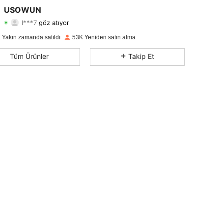
4,81
311
8.8K
USOWUN
l***7
göz atıyor
4,81
311
8.8K
Derecelendirme
Ürünler
Takipçiler
 Yakın zamanda satıldı
53K Yeniden satın alma
4,81
311
8.8K
Tüm Ürünler
Takip Et
4,81
311
8.8K
4,81
311
8.8K
4,81
311
8.8K
4,81
311
8.8K
4,81
311
8.8K