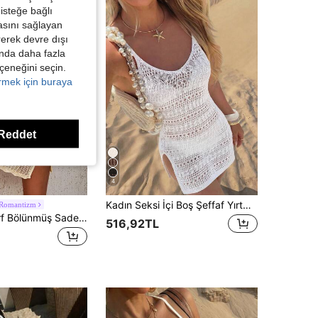
isteğe bağlı
asını sağlayan
irerek devre dışı
kında daha fazla
eçeneğini seçin.
örmek için buraya
Reddet
4
Kadın Seksi İçi Boş Şeffaf Yırtmaçlı Kolsuz Askılı Mini Plaj Elbisesi, Beyaz Yazlık Tatil Elbisesi, Vacationcore
 Romantizm
Swim Vcay Sırf Bölünmüş Sade Kadın Örtüleri
516,92TL