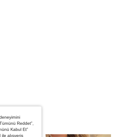
 deneyimini
 “Tümünü Reddet”,
ümünü Kabul Et”
ile alışveriş