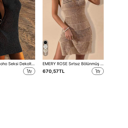
6
Kadın Yazlık Boho Seksi Dekolteli Günlük Şeffaf Kolsuz Vücuda Oturan Sırtı Açık Tasarım Plaj Elbisesi Siyah Tatil Elbisesi
EMERY ROSE Sırtsız Bölünmüş Derin Yırtmaçlı Sade Kadın Örtüleri
670,57TL