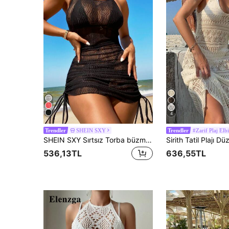
4
SHEIN SXY
#Zarif Plaj Elbi
Trendler
Trendler
SHEIN SXY Sırtsız Torba büzme ipi Dantelli Geri Kravat Sade Kadın Örtüleri
536,13TL
636,55TL