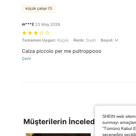
küçük çalışır (1)
m***2
23 May,2026
Tamamen Uygun: Küçük, Renk: Siyah, Boyut: M
Tamamen Uygun:
Küçük
Renk:
Siyah
Boyut:
M
Calza piccolo per me pultroppooo
Çevir
SHEIN web sitemiz
Müşterilerin İncelediği Diğer Ür
sunmayı amaçlamak
“Tümünü Kabul Et”
seçeneğini seçtiği