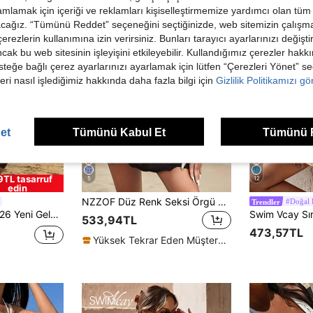
mlamak için içeriği ve reklamları kişiselleştirmemize yardımcı olan tüm 
acağız. “Tümünü Reddet” seçeneğini seçtiğinizde, web sitemizin çalışm
 çerezlerin kullanımına izin verirsiniz. Bunları tarayıcı ayarlarınızı değişt
ancak bu web sitesinin işleyişini etkileyebilir. Kullandığımız çerezler hak
steğe bağlı çerez ayarlarınızı ayarlamak için lütfen “Çerezleri Yönet” s
eri nasıl işlediğimiz hakkında daha fazla bilgi için
Gizlilik Politikamızı g
et
Tümünü Kabul Et
Tümünü 
9TL tasarruf
5
12
edin
NZZOF Düz Renk Seksi Örgü Yan Yarıklı Elbise, Plaj Tatili Buluşması İlkbahar/Yaz Delikli Tığ İşi Örtü (Bikini Dahil Değildir) Siyah
#Doğal
Trendler
ik, Seksi, Siyah Askılı Kadın Elbisesi
533,94TL
473,57TL
Yüksek Tekrar Eden Müşteriler