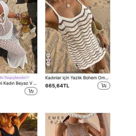
21
Kadınlar için Yazlık Bohem Ombre Detaylı, Şeffaf, Seksi, Plaj Örtüsü Şeklinde Mini Elbise, Tatil Elbisesi
lin Vazgeçilmezleri
Bahar/Yaz Yeni Kadın Beyaz V Yaka Bağlamalı Dar Örme Maxi Elbise, Y2K Bohem Delikli Şık Günlük Plaj Tatil Maxi Elbisesi, Vacationcore
665,64TL