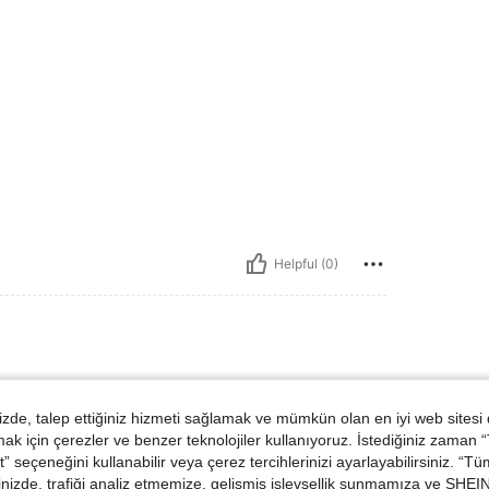
Helpful (0)
de, talep ettiğiniz hizmeti sağlamak ve mümkün olan en iyi web sitesi
ünler
 için çerezler ve benzer teknolojiler kullanıyoruz. İstediğiniz zaman
 seçeneğini kullanabilir veya çerez tercihlerinizi ayarlayabilirsiniz. “T
nizde, trafiği analiz etmemize, gelişmiş işlevsellik sunmamıza ve SHEIN 