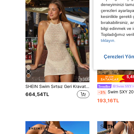
deneyiminizi tama
çerezleri ayarlay
kesinlikle gerekli
bırakabilirsiniz, 
bilgi edinmek ve i
Topladığımız veril
tıklayın.
Çerezleri Yön
9
5,4
SHEIN Swim Sırtsız Geri Kravat Sade Kadın Örtüleri
Swim SXY
Trendler
Swim SXY 2026 Yeni Gelen Moda, Delikli, Romant
-3%
664,54TL
193,16TL