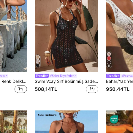
15
sesi
#Seksi Kıyafetler
#Festiva
Trendler
Trendler
Sirith Tatil Plajı Düz Renk Delikli Örgü Plaj Elbisesi
Swim Vcay Sırf Bölünmüş Sade Kadın Örtüleri
508,14TL
950,44TL