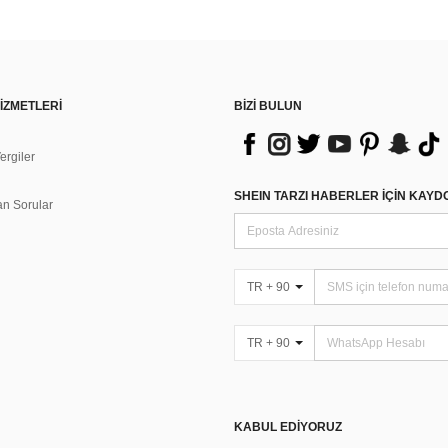
İZMETLERİ
BİZİ BULUN
rgiler
n
SHEIN TARZI HABERLER IÇIN KAY
an Sorular
TR + 90
TR + 90
KABUL EDIYORUZ