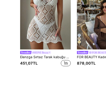
5
#HEPSİ Beyaz
FOR BEAU
Trendler
Trendler
Elenzga Sırtsız Tarak kabuğu Geri Kravat Sade Kadın Örtüleri
451,07TL
878,00TL