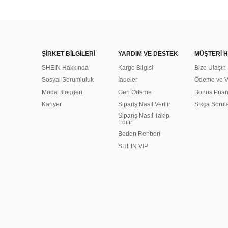
ŞİRKET BİLGİLERİ
YARDIM VE DESTEK
MÜŞTERİ H
SHEIN Hakkında
Kargo Bilgisi
Bize Ulaşın
Sosyal Sorumluluk
İadeler
Ödeme ve Ve
Moda Bloggerı
Geri Ödeme
Bonus Pua
Kariyer
Sipariş Nasıl Verilir
Sıkça Sorul
Sipariş Nasıl Takip
Edilir
Beden Rehberi
SHEIN VIP