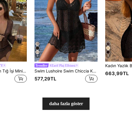
4
6
TY
#Zarif Plaj Elbisesi
Trendler
FOR BEAUTY Kadın Tığ İşi Mini Elbise, V Yaka Uzun Kollu Şeffaf Örme Plaj Elbisesi, Önden Bağlamalı Vücuda Oturan Tatil Plaj Kıyafeti, Bohem & Yaz Kombinleri İçin
Swim Lushoire Swim Chiccia Kadın Günlük V Yaka Kolsuz Plaj Örtüsü, Omuzdan Bağlamalı Sırtı Açık Plaj Elbisesi, Siyah Seksi Kulüp Kıyafeti, Kadın Plaj Giyimi, Plaj Kıyafeti, Geziler, Konserler, Partiler, Randevular, Tatiller İçin Uygun
663,99TL
577,29TL
daha fazla göster