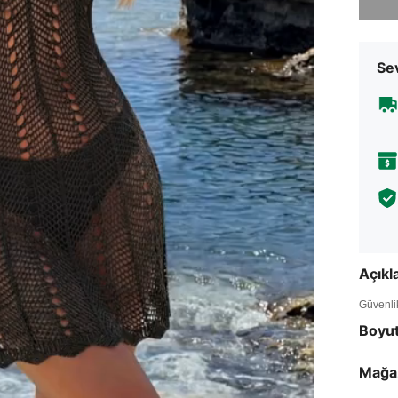
Sev
Açık
Güvenlik 
Boyu
Mağa