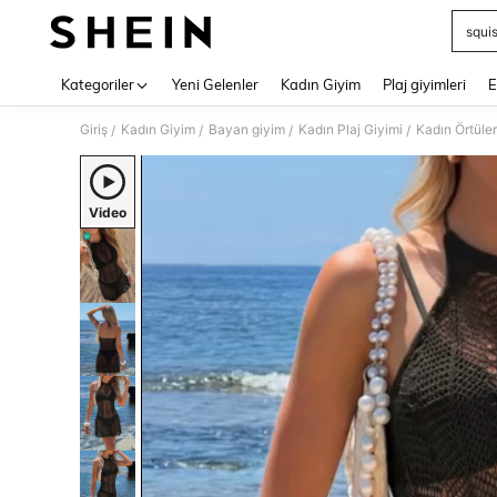
squi
Use up 
Kategoriler
Yeni Gelenler
Kadın Giyim
Plaj giyimleri
E
Giriş
Kadın Giyim
Bayan giyim
Kadın Plaj Giyimi
Kadın Örtüler
/
/
/
/
Video