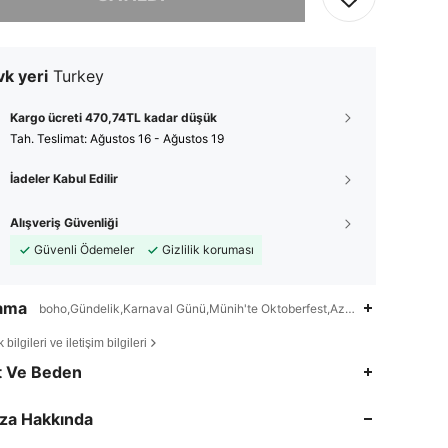
k yeri
Turkey
Kargo ücreti 470,74TL kadar düşük
Tah. Teslimat:
Ağustos 16 - Ağustos 19
İadeler Kabul Edilir
Alışveriş Güvenliği
Güvenli Ödemeler
Gizlilik koruması
lama
boho,Gündelik,Karnaval Günü,Münih'te Oktoberfest,Aziz Patrick Günü,Fl
bilgileri ve iletişim bilgileri
4,81
311
8.8K
t Ve Beden
4,81
311
8.8K
za Hakkında