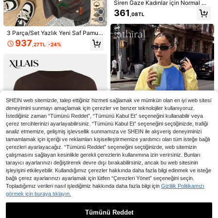
Siren Gaze Kadınlar için Normal O
muzlu Dantel Yama Detaylı Sırtı Açı
361
,08TL
k Tişört, Amerikan Tarzı Pileli Vücu
da Oturan Kısa Kollu Üst, Yazlık Da
ntel Üst Açık Sırtlı Kadın Seksi Üstl
3 Parça/Set Yazlık Yeni Saf Pamukl
er Günlük
u Moda Turna Kuşu ve Koi Balığı Ba
937
,27TL
-24%
skılı Kombin Günlük Yuvarlak Yaka
Kalp Zihin Dengesi Yaratıcı Sanat G
Kadın Yazlık Mektup Baskılı Mürett
Kısa Kollu Kadın Tişört, Çok Yönlü
rafik Tişörtü, Kadın Günlük Yuvarla
ebat Yaka Kısa Kollu Günlük Tişört
Tişört
359
313
,98TL
,34TL
k Yaka Kısa Kollu Yazlık Tişört
SHEIN web sitemizde, talep ettiğiniz hizmeti sağlamak ve mümkün olan en iyi web sitesi
deneyimini sunmayı amaçlamak için çerezler ve benzer teknolojiler kullanıyoruz.
İstediğiniz zaman “Tümünü Reddet”, “Tümünü Kabul Et” seçeneğini kullanabilir veya
çerez tercihlerinizi ayarlayabilirsiniz. “Tümünü Kabul Et” seçeneğini seçtiğinizde, trafiği
analiz etmemize, gelişmiş işlevsellik sunmamıza ve SHEIN ile alışveriş deneyiminizi
tamamlamak için içeriği ve reklamları kişiselleştirmemize yardımcı olan tüm isteğe bağlı
çerezleri ayarlayacağız. “Tümünü Reddet” seçeneğini seçtiğinizde, web sitemizin
çalışmasını sağlayan kesinlikle gerekli çerezlerin kullanımına izin verirsiniz. Bunları
tarayıcı ayarlarınızı değiştirerek devre dışı bırakabilirsiniz, ancak bu web sitesinin
En Çok Satanlar
Athîral
işleyişini etkileyebilir. Kullandığımız çerezler hakkında daha fazla bilgi edinmek ve isteğe
Athîral Kadın Bol Mavi Sarı Renk Bl
bağlı çerez ayarlarınızı ayarlamak için lütfen “Çerezleri Yönet” seçeneğini seçin.
oklu Yuvarlak Yaka Uzun Kollu Gün
7
Topladığımız verileri nasıl işlediğimiz hakkında daha fazla bilgi için
Gizlilik Politikamızı
651
,37TL
lük Tişört, Okula Dönüş, Tatil, Dışarı
görmek için buraya tıklayın.
Çıkma Üstü, Sonbahar
En Çok Satanlar
XLLAIS
XLLAIS Kadın Temel Bisiklet Yaka
Tümünü Reddet
Kısa Kollu Düz Renk Vücuda Otura