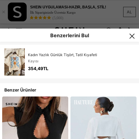
SHEIN UYGULAMASI-HAZIR, BAŞLA, STİL!
×
AL
İlk Siparişinizde Ücretsiz Kargo
(5,000)
Benzerlerini Bul
Kadın Yazlık Günlük Tişört, Tatil Kıyafeti
Kayısı
354,49TL
Benzer Ürünler