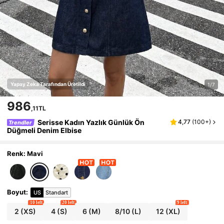
Yapay Zeka Tarafından Üretildi
1/7
986
,11TL
Serisse Kadın Yazlık Günlük Ön
4,77
(
100+
)
Trendler
Düğmeli Denim Elbise
Renk: Mavi
Boyut
:
US
Standart
10 left
20 left
9 left
2
(XS)
4
(S)
6
(M)
8/10
(L)
12
(XL)