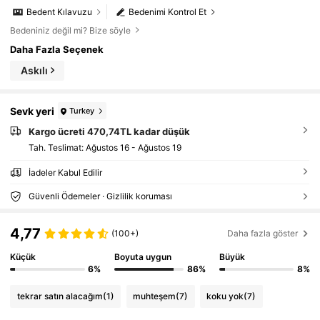
Bedent Kılavuzu
Bedenimi Kontrol Et
Bedeniniz değil mi? Bize söyle
Daha Fazla Seçenek
Askılı
Sevk yeri
Turkey
Kargo ücreti 470,74TL kadar düşük
Tah. Teslimat:
Ağustos 16 - Ağustos 19
İadeler Kabul Edilir
Güvenli Ödemeler · Gizlilik koruması
4,77
(100+)
Daha fazla göster
Küçük
Boyuta uygun
Büyük
6%
86%
8%
tekrar satın alacağım
(1)
muhteşem
(7)
koku yok
(7)