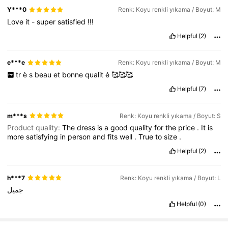
Y***0
Renk: Koyu renkli yıkama / Boyut: M
Love
it
-
super
satisfied
!!!
Helpful
(2)
e***e
Renk: Koyu renkli yıkama / Boyut: M
tr
è
s
beau
et
bonne
qualit
é
🥰🥰🥰
Helpful
(7)
m***s
Renk: Koyu renkli yıkama / Boyut: S
Product quality:
The
dress
is
a
good
quality
for
the
price
.
It
is
more
satisfying
in
person
and
fits
well
.
True
to
size
.
Helpful
(2)
h***7
Renk: Koyu renkli yıkama / Boyut: L
جميل
Helpful
(0)