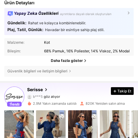
Ürün Detayları
Yapay Zeka Özellikleri
ayrıntılara dayalı olarak oluşturulan
Gündelik:
Rahat ve kolayca kombinlenebilir.
Plaj, Tatil, Günlük:
Havadar bir esintiye sahip plaj stili.
Malzeme:
Kot
Bileşim:
68% Pamuk, 16% Poliester, 14% Viskoz, 2% Modal
Daha fazla göster
Güvenlik bilgileri ve iletişim bilgileri
497K Takipçiler
4,72
Serisse
Takip Et
b***5
göz atıyor
497K Takipçiler
4,72
2.9M Yakın zamanda satıldı
820K Yeniden satın alma
497K Takipçiler
4,72
497K Takipçiler
4,72