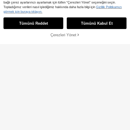
bağlı çerez ayarlarınızı ayarlamak için lütfen “Çerezleri Yönet” seçeneğini seçin.
En Çok Satanlar
#Retro Kot Elbise
Topladığımız verileri nasıl işlediğimiz hakkında daha fazla bilgi için
Gizlilik Politikamızı
Poéselle Kadın V Yaka Tek Düğmeli
görmek için buraya tıklayın.
Günlük Kolsuz Kot Elbise
933
,43TL
Tümünü Reddet
Tümünü Kabul Et
Çerezleri Yönet
SEPETE EKLE