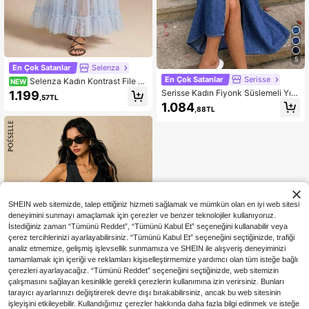
5
En Çok Satanlar
Selenza
En Çok Satanlar
Serisse
Selenza Kadın Kontrast File D
NEW
etaylı Fırfırlı Etekli Denim Etek
Serisse Kadın Fiyonk Süslemeli Yırt
1.199
,57TL
maç Detaylı Günlük Gezme İçin De
1.084
,88TL
nim Askılı Elbise
SHEIN web sitemizde, talep ettiğiniz hizmeti sağlamak ve mümkün olan en iyi web sitesi
deneyimini sunmayı amaçlamak için çerezler ve benzer teknolojiler kullanıyoruz.
İstediğiniz zaman “Tümünü Reddet”, “Tümünü Kabul Et” seçeneğini kullanabilir veya
çerez tercihlerinizi ayarlayabilirsiniz. “Tümünü Kabul Et” seçeneğini seçtiğinizde, trafiği
analiz etmemize, gelişmiş işlevsellik sunmamıza ve SHEIN ile alışveriş deneyiminizi
tamamlamak için içeriği ve reklamları kişiselleştirmemize yardımcı olan tüm isteğe bağlı
çerezleri ayarlayacağız. “Tümünü Reddet” seçeneğini seçtiğinizde, web sitemizin
çalışmasını sağlayan kesinlikle gerekli çerezlerin kullanımına izin verirsiniz. Bunları
tarayıcı ayarlarınızı değiştirerek devre dışı bırakabilirsiniz, ancak bu web sitesinin
işleyişini etkileyebilir. Kullandığımız çerezler hakkında daha fazla bilgi edinmek ve isteğe
6