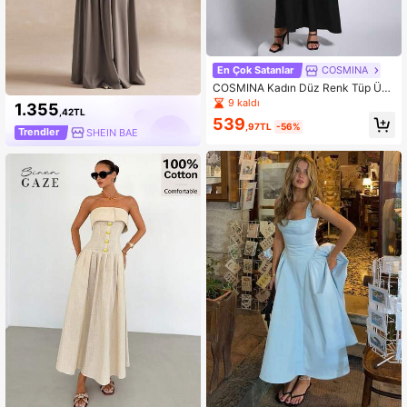
En Çok Satanlar
COSMINA
COSMINA Kadın Düz Renk Tüp Üst
Rahat Bol Elbise
9 kaldı
1.355
,42TL
539
,97TL
-56%
Trendler
SHEIN BAE