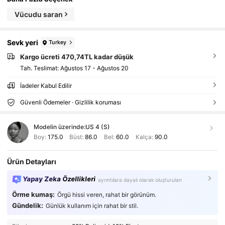
Vücudu saran
Sevk yeri
Turkey
Kargo ücreti 470,74TL kadar düşük
Tah. Teslimat:
Ağustos 17 - Ağustos 20
İadeler Kabul Edilir
Güvenli Ödemeler · Gizlilik koruması
Modelin üzerinde:
US 4 (S)
Boy:
175.0
Büst:
86.0
Bel:
60.0
Kalça:
90.0
Ürün Detayları
Yapay Zeka Özellikleri
ayrıntılara dayalı olarak oluşturulan
Örme kumaş:
Örgü hissi veren, rahat bir görünüm.
Gündelik:
Günlük kullanım için rahat bir stil.