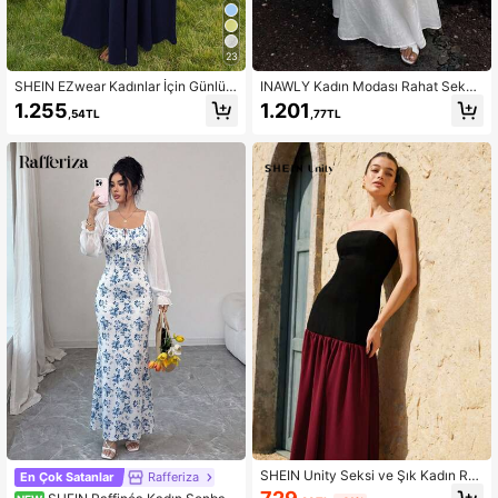
23
SHEIN EZwear Kadınlar İçin Günlük
INAWLY Kadın Modası Rahat Seksi
Lacivert Uzun Elbise
Romantik Basit Düz Renk Uzun Elbi
1.255
1.201
,54TL
,77TL
se
SHEIN Unity Seksi ve Şık Kadın Ro
En Çok Satanlar
Rafferiza
mantik Askısız Renk Bloklu Pileli Şif