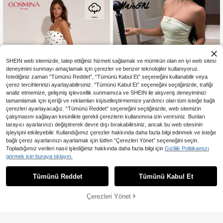
SHEIN web sitemizde, talep ettiğiniz hizmeti sağlamak ve mümkün olan en iyi web sitesi
deneyimini sunmayı amaçlamak için çerezler ve benzer teknolojiler kullanıyoruz.
İstediğiniz zaman “Tümünü Reddet”, “Tümünü Kabul Et” seçeneğini kullanabilir veya
çerez tercihlerinizi ayarlayabilirsiniz. “Tümünü Kabul Et” seçeneğini seçtiğinizde, trafiği
analiz etmemize, gelişmiş işlevsellik sunmamıza ve SHEIN ile alışveriş deneyiminizi
tamamlamak için içeriği ve reklamları kişiselleştirmemize yardımcı olan tüm isteğe bağlı
çerezleri ayarlayacağız. “Tümünü Reddet” seçeneğini seçtiğinizde, web sitemizin
çalışmasını sağlayan kesinlikle gerekli çerezlerin kullanımına izin verirsiniz. Bunları
tarayıcı ayarlarınızı değiştirerek devre dışı bırakabilirsiniz, ancak bu web sitesinin
5
işleyişini etkileyebilir. Kullandığımız çerezler hakkında daha fazla bilgi edinmek ve isteğe
bağlı çerez ayarlarınızı ayarlamak için lütfen “Çerezleri Yönet” seçeneğini seçin.
En Çok Satanlar
#Parti Elbisesi
En Çok Satanlar
#Noktalı Tılsım
Topladığımız verileri nasıl işlediğimiz hakkında daha fazla bilgi için
Gizlilik Politikamızı
MainGRL Kadın Günlük Düz Renk E
COSMINA Kadın Şık Polka Dot Des
görmek için buraya tıklayın.
lbise
enli Straplez Elbise, Yaz
831
1.304
,36TL
,93TL
Tümünü Reddet
Tümünü Kabul Et
Çerezleri Yönet
SEPETE EKLE
%49% İNDİRİM!