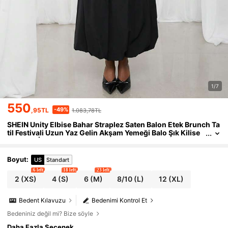
1/7
550
-49%
,95TL
1.083,78TL
SHEIN Unity Elbise Bahar Straplez Saten Balon Etek Brunch Ta
til Festivali Uzun Yaz Gelin Akşam Yemeği Balo Şık Kilise
Kadınlar İçin Saten Kıyafetler
Boyut
:
US
Standart
6 left
18 left
23 left
2
(XS)
4
(S)
6
(M)
8/10
(L)
12
(XL)
Bedent Kılavuzu
Bedenimi Kontrol Et
Bedeniniz değil mi? Bize söyle
Daha Fazla Seçenek