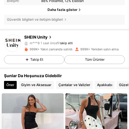
Bileşim:
88% Poliamid, 12% Elastan
Daha fazla göster
Güvenlik bilgileri ve iletişim bilgileri
544K Takipçiler
4,81
SHEIN Unity
m***8
1 saat önce
'i takip etti
g***1
göz atıyor
544K Takipçiler
4,81
999K+ Yakın zamanda satıldı
999K+ Yeniden satın alma
Takip Et
Tüm Ürünler
544K Takipçiler
4,81
Şunlar Da Hoşunuza Gidebilir
544K Takipçiler
4,81
Öner
Giyim ve Aksesuar
Çantalar ve Valizler
Ayakkabı
Güzel
544K Takipçiler
4,81
544K Takipçiler
4,81
544K Takipçiler
4,81