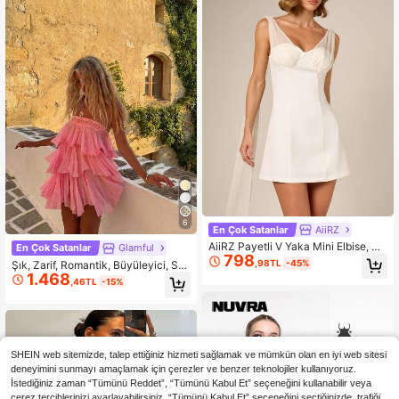
ış Noel Partisi
6
En Çok Satanlar
AiiRZ
AiiRZ Payetli V Yaka Mini Elbise, Be
En Çok Satanlar
Glamful
798
yaz Dantel Detaylı ve İnce Askılı, P
,98TL
-45%
Şık, Zarif, Romantik, Büyüleyici, Se
arti, Akşam, Özel Günler, Düğün Da
1.468
ksi Sevgililer Günü Elbisesi, Kadın Y
,46TL
-15%
vetiyesi İçin Uygun
az Takımı, Pembe Elbise
SHEIN web sitemizde, talep ettiğiniz hizmeti sağlamak ve mümkün olan en iyi web sitesi
deneyimini sunmayı amaçlamak için çerezler ve benzer teknolojiler kullanıyoruz.
İstediğiniz zaman “Tümünü Reddet”, “Tümünü Kabul Et” seçeneğini kullanabilir veya
çerez tercihlerinizi ayarlayabilirsiniz. “Tümünü Kabul Et” seçeneğini seçtiğinizde, trafiği