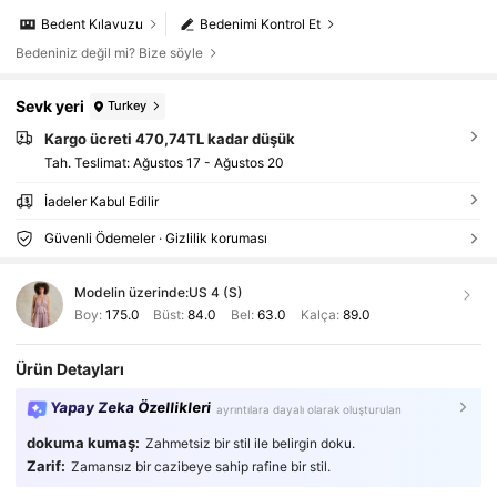
Bedent Kılavuzu
Bedenimi Kontrol Et
Bedeniniz değil mi? Bize söyle
Sevk yeri
Turkey
Kargo ücreti 470,74TL kadar düşük
Tah. Teslimat:
Ağustos 17 - Ağustos 20
İadeler Kabul Edilir
Güvenli Ödemeler · Gizlilik koruması
Modelin üzerinde:
US 4 (S)
Boy:
175.0
Büst:
84.0
Bel:
63.0
Kalça:
89.0
Ürün Detayları
Yapay Zeka Özellikleri
ayrıntılara dayalı olarak oluşturulan
dokuma kumaş:
Zahmetsiz bir stil ile belirgin doku.
Zarif:
Zamansız bir cazibeye sahip rafine bir stil.