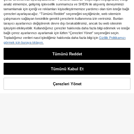
analiz etmemize, gelişmiş işlevsellik sunmamıza ve SHEIN ile alışveriş deneyiminizi
tamamlamak için içeriği ve reklamları kişiselleştirmemize yardımcı olan tüm isteğe bağlı
çerezleri ayarlayacağız. “Tümünü Reddet” seçeneğini seçtiğinizde, web sitemizin
çalışmasını sağlayan kesinlikle gerekli çerezlerin kullanımına izin verirsiniz. Bunları
tarayıcı ayarlarınızı değiştirerek devre dışı bırakabilirsiniz, ancak bu web sitesinin
işleyişini etkileyebilir. Kullandığımız çerezler hakkında daha fazla bilgi edinmek ve isteğe
bağlı çerez ayarlarınızı ayarlamak için lütfen “Çerezleri Yönet” seçeneğini seçin.
Topladığımız verileri nasıl işlediğimiz hakkında daha fazla bilgi için
Gizlilik Politikamızı
görmek için buraya tıklayın.
Tümünü Reddet
En Çok Satanlar
Nuvra
2026 Yaz Yeni Kadın Zarif Seksi V Y
Nuvra Siyah & Beyaz Renk Bl
NEW
786
1.302
aka Dantel Jakarlı Dokulu Fiyonklu
oklu V Yaka Boyundan Bağlamalı B
,36TL
,74TL
Mini Elbise, Tatlı Stil Hot Girl Kombi
el Vurgulu Vücuda Oturan Mini Elbis
Tümünü Kabul Et
ni, Gezme ve Randevu Kombini, Par
e
ti Elbisesi, Konser Kombini, Sokak S
tili, Doğum Günü Kombini, Müzik Fe
Çerezleri Yönet
SEPETE EKLE
stivali Kombini, Yaz Tatili Kombini