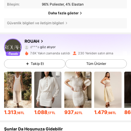
Bileşim:
96% Poliester, 4% Elastan
Daha fazla göster
Güvenlik bilgileri ve iletişim bilgileri
4K Takipçiler
4,44
ROUAH
d***a
göz atıyor
4K Takipçiler
4,44
7.6K Yakın zamanda satıldı
230 Yeniden satın alma
4K Takipçiler
4,44
Takip Et
Tüm Ürünler
4K Takipçiler
4,44
4K Takipçiler
4,44
4K Takipçiler
4,44
1.313
1.088
937
1.479
86
,16TL
,17TL
,82TL
,98TL
4K Takipçiler
4,44
Şunlar Da Hoşunuza Gidebilir