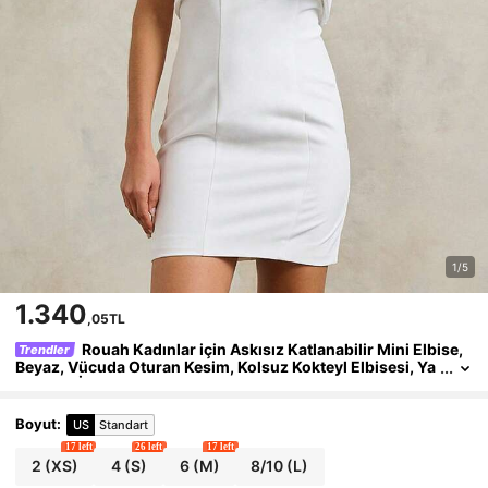
1/5
1.340
,05TL
Rouah Kadınlar için Askısız Katlanabilir Mini Elbise,
Trendler
Beyaz, Vücuda Oturan Kesim, Kolsuz Kokteyl Elbisesi, Ya
z Partisi İçin
Boyut
:
US
Standart
17 left
26 left
17 left
2
(XS)
4
(S)
6
(M)
8/10
(L)