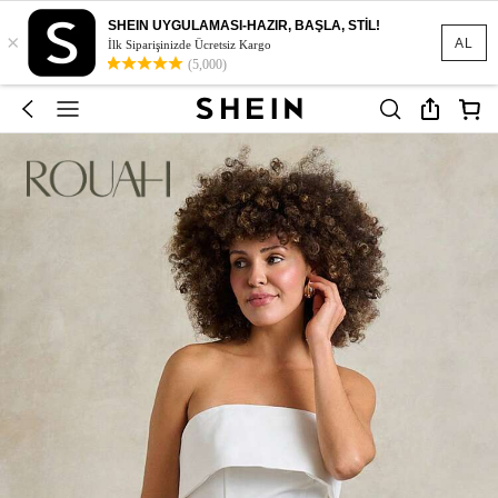
SHEIN UYGULAMASI-HAZIR, BAŞLA, STİL!
×
AL
İlk Siparişinizde Ücretsiz Kargo
(5,000)