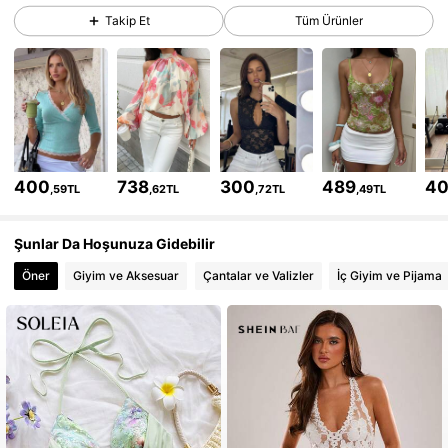
2.6M Takipçiler
4,77
Takip Et
Tüm Ürünler
2.6M Takipçiler
4,77
2.6M Takipçiler
4,77
400
738
300
489
4
,59TL
,62TL
,72TL
,49TL
2.6M Takipçiler
4,77
Şunlar Da Hoşunuza Gidebilir
Öner
Giyim ve Aksesuar
Çantalar ve Valizler
İç Giyim ve Pijama
2.6M Takipçiler
4,77
2.6M Takipçiler
4,77
2.6M Takipçiler
4,77