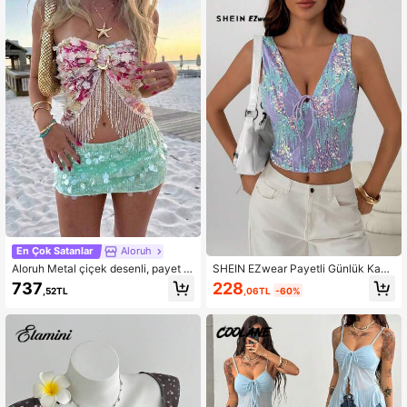
En Çok Satanlar
Aloruh
Aloruh Metal çiçek desenli, payet v
SHEIN EZwear Payetli Günlük Kadı
e püskül detaylı, askısız bluz, arkad
n Ön Bağcıklı Kısa Tank Top
228
737
,06TL
-60%
,52TL
an bağlamalı tasarım.