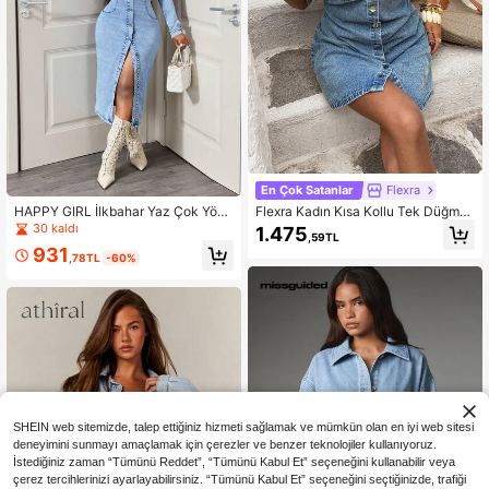
En Çok Satanlar
Flexra
HAPPY GIRL İlkbahar Yaz Çok Yönl
Flexra Kadın Kısa Kollu Tek Düğmeli
ü Günlük Moda Seksi Şirin Parti Bo
Cepli Günlük Kot Elbise
30 kaldı
1.475
,59TL
hem Denim Gece Randevu Kolej Ta
931
til Günlük Sokak Seyahat Havalima
,78TL
-60%
nı Kombini Ön Düğmeli Günlük Çıkış
Kadın Denim Elbise
SHEIN web sitemizde, talep ettiğiniz hizmeti sağlamak ve mümkün olan en iyi web sitesi
deneyimini sunmayı amaçlamak için çerezler ve benzer teknolojiler kullanıyoruz.
İstediğiniz zaman “Tümünü Reddet”, “Tümünü Kabul Et” seçeneğini kullanabilir veya
çerez tercihlerinizi ayarlayabilirsiniz. “Tümünü Kabul Et” seçeneğini seçtiğinizde, trafiği