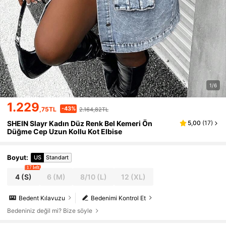
1/6
1.229
-43%
,75TL
2.164,82TL
SHEIN Slayr Kadın Düz Renk Bel Kemeri Ön
5,00
(
17
)
Düğme Cep Uzun Kollu Kot Elbise
Boyut
:
US
Standart
17 left
4
(S)
6
(M)
8/10
(L)
12
(XL)
Bedent Kılavuzu
Bedenimi Kontrol Et
Bedeniniz değil mi? Bize söyle