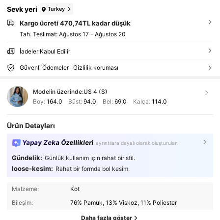
Sevk yeri
Turkey
Kargo ücreti 470,74TL kadar düşük
Tah. Teslimat:
Ağustos 17 - Ağustos 20
İadeler Kabul Edilir
Güvenli Ödemeler · Gizlilik koruması
Modelin üzerinde:
US 4 (S)
Boy:
164.0
Büst:
94.0
Bel:
69.0
Kalça:
114.0
Ürün Detayları
Yapay Zeka Özellikleri
ayrıntılara dayalı olarak oluşturulan
Gündelik:
Günlük kullanım için rahat bir stil.
loose-kesim:
Rahat bir formda bol kesim.
Malzeme:
Kot
Bileşim:
76% Pamuk, 13% Viskoz, 11% Poliester
Daha fazla göster