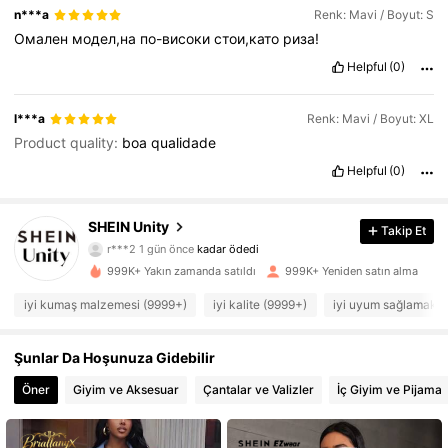
n***a
Renk: Mavi / Boyut: S
Омален
модел,на
по-високи
стои,като
риза!
Helpful
(0)
l***a
Renk: Mavi / Boyut: XL
Product quality:
boa
qualidade
Helpful
(0)
SHEIN Unity
544K Takipçiler
4,81
Takip Et
r***2
1 gün önce
kadar ödedi
n***9
5 saat önce
'i takip etti
999K+ Yakın zamanda satıldı
999K+ Yeniden satın alma
544K Takipçiler
4,81
iyi kumaş malzemesi (9999+)
iyi kalite (9999+)
iyi uyum sağlamak 
544K Takipçiler
4,81
Şunlar Da Hoşunuza Gidebilir
Öner
Giyim ve Aksesuar
Çantalar ve Valizler
İç Giyim ve Pijama
544K Takipçiler
4,81