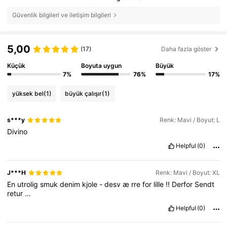
Güvenlik bilgileri ve iletişim bilgileri
5,00
(17)
Daha fazla göster
Küçük
Boyuta uygun
Büyük
7%
76%
17%
yüksek bel
(1)
büyük çalışır
(1)
s***y
Renk: Mavi / Boyut: L
Divino
Helpful
(0)
J***H
Renk: Mavi / Boyut: XL
En
utrolig
smuk
denim
kjole
-
desv
æ
rre
for
lille
!!
Derfor
Sendt
retur
…
Helpful
(0)