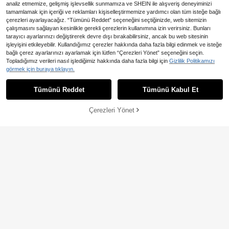
analiz etmemize, gelişmiş işlevsellik sunmamıza ve SHEIN ile alışveriş deneyiminizi
tamamlamak için içeriği ve reklamları kişiselleştirmemize yardımcı olan tüm isteğe bağlı
çerezleri ayarlayacağız. “Tümünü Reddet” seçeneğini seçtiğinizde, web sitemizin
çalışmasını sağlayan kesinlikle gerekli çerezlerin kullanımına izin verirsiniz. Bunları
tarayıcı ayarlarınızı değiştirerek devre dışı bırakabilirsiniz, ancak bu web sitesinin
işleyişini etkileyebilir. Kullandığımız çerezler hakkında daha fazla bilgi edinmek ve isteğe
8
En Çok Satanlar
MISSGUIDED
bağlı çerez ayarlarınızı ayarlamak için lütfen “Çerezleri Yönet” seçeneğini seçin.
MISSGUIDED Oversize Açık Yı
En Çok Satanlar
#Retro Kot Elbise
NEW
Topladığımız verileri nasıl işlediğimiz hakkında daha fazla bilgi için
Gizlilik Politikamızı
kama Denim Ceket, Geniş Yakalı, D
2.199
Athîral Denim Kadın Kot Düğmeli Uz
görmek için buraya tıklayın.
,94TL
üğmeli Ön Kapanışlı, Geniş Kollu ve
un Kollu Mini Elbise, Günlük
1.818
Yan Cepli, Baharlık Günlük Dış Giyi
,01TL
m
Tümünü Reddet
Tümünü Kabul Et
Çerezleri Yönet
SEPETE EKLE
%43% İNDİRİM!