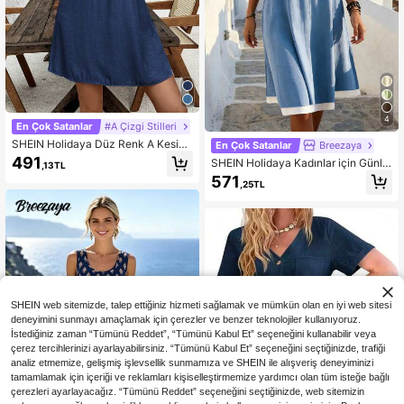
4
En Çok Satanlar
#A Çizgi Stilleri
SHEIN Holidaya Düz Renk A Kesim
En Çok Satanlar
Breezaya
Yuvarlak Yaka Önü Düğmeli Elbise
491
SHEIN Holidaya Kadınlar için Günlü
,13TL
k Tatil Renk Bloklu Kolsuz Mini Elbi
571
,25TL
se
SHEIN web sitemizde, talep ettiğiniz hizmeti sağlamak ve mümkün olan en iyi web sitesi
deneyimini sunmayı amaçlamak için çerezler ve benzer teknolojiler kullanıyoruz.
İstediğiniz zaman “Tümünü Reddet”, “Tümünü Kabul Et” seçeneğini kullanabilir veya
çerez tercihlerinizi ayarlayabilirsiniz. “Tümünü Kabul Et” seçeneğini seçtiğinizde, trafiği
analiz etmemize, gelişmiş işlevsellik sunmamıza ve SHEIN ile alışveriş deneyiminizi
tamamlamak için içeriği ve reklamları kişiselleştirmemize yardımcı olan tüm isteğe bağlı
çerezleri ayarlayacağız. “Tümünü Reddet” seçeneğini seçtiğinizde, web sitemizin