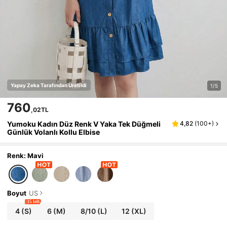
Yapay Zeka Tarafından Üretildi
1/5
760
,02TL
Yumoku Kadın Düz Renk V Yaka Tek Düğmeli
4,82
(
100+
)
Günlük Volanlı Kollu Elbise
Renk: Mavi
Boyut
US
35 left
4
(S)
6
(M)
8/10
(L)
12
(XL)