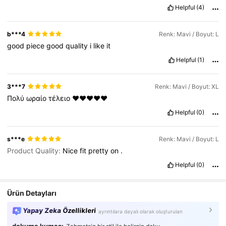
Helpful
(4)
b***4
Renk: Mavi / Boyut: L
good
piece
good
quality
i
like
it
Helpful
(1)
3***7
Renk: Mavi / Boyut: XL
Πολύ
ωραίο
τέλειο
❤️❤️❤️❤️❤️
Helpful
(0)
s***e
Renk: Mavi / Boyut: L
Product Quality:
Nice
fit
pretty
on
.
Helpful
(0)
Ürün Detayları
Yapay Zeka Özellikleri
ayrıntılara dayalı olarak oluşturulan