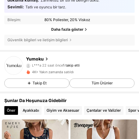
dokuma kumaş:
Zahmetsiz bir stil ile belirgin doku.
Sevimli:
Tatlı ve oyuncu bir tarz.
Bileşim:
80% Poliester, 20% Viskoz
Daha fazla göster
Güvenlik bilgileri ve iletişim bilgileri
132 Takipçiler
Yumoku
4,54
L***a
22 saat önce
'i takip etti
a***0
göz atıyor
4K+ Yakın zamanda satıldı
132 Takipçiler
4,54
Takip Et
Tüm Ürünler
132 Takipçiler
4,54
Şunlar Da Hoşunuza Gidebilir
132 Takipçiler
4,54
Öner
Ayakkabı
Giyim ve Aksesuar
Çantalar ve Valizler
Spor 
132 Takipçiler
4,54
132 Takipçiler
4,54