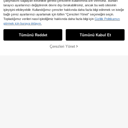
çalışmasını sağlayan kesinlikle gerekli çerezlerin kullanımına izin verirsiniz. Bunları
tarayıcı ayarlarınızı değiştirerek devre dışı bırakabilirsiniz, ancak bu web sitesinin
işleyişini etkileyebilir. Kullandığımız çerezler hakkında daha fazla bilgi edinmek ve isteğe
bağlı çerez ayarlarınızı ayarlamak için lütfen “Çerezleri Yönet” seçeneğini seçin.
37,32TL tasarruf edin
En Çok Satanlar
Breezaya
Topladığımız verileri nasıl işlediğimiz hakkında daha fazla bilgi için
Gizlilik Politikamızı
SHEIN Holidaya Kadınlar için Tatil T
Solstice Apparel Lacivert V Yaka Kı
görmek için buraya tıklayın.
emalı Çiçek Desenli Fırfırlı Etekli Kol
sa Kollu Düğmeli Patchwork Volan
732
479
,58TL
-5%
,61TL
suz Elbise
Etekli Cepli Bol A Kesim Mini Gömle
Tümünü Reddet
Tümünü Kabul Et
k Elbise, Zarif Yazlık
Çerezleri Yönet
SEPETE EKLE
4
Rusticease Kadın Allover Baskılı Yu
SHEIN Clasi Fırfırlı Hem Sade Sevim
varlak Yaka Günlük Kolsuz Tatil Kıs
li Kadın Elbiseler