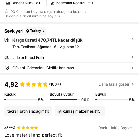
Bedent Kılavuzu
Bedenimi Kontrol Et
90%
bunun boyuta uygun olduğunu buldu
Bedeniniz değil mi? Bize söyle
Sevk yeri
Turkey
Kargo ücreti 470,74TL kadar düşük
Tah. Teslimat:
Ağustos 16 - Ağustos 19
İadeler Kabul Edilir
Güvenli Ödemeler · Gizlilik koruması
4,82
(100+)
Daha fazla göster
Küçük
Boyuta uygun
Büyük
5%
90%
5%
tekrar satın alacağım
(1)
iyi kumaş malzemesi
(15)
a***2
Renk: Haki / Boyut: L
Love
material
and
perfect
fit