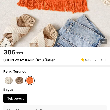
1/5
306
,75TL
SHEIN VCAY Kadın Örgü Üstler
4,80
(
1000+
)
Renk: Turuncu
Boyut
Tek boyut