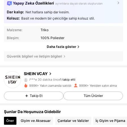
Yapay Zeka Özellikleri
ayrıntılara dayalı olarak oluşturulan
Dar kalıp:
Net hatlara sahip dar kesim.
Kolsuz:
Basit ve modern bir çekiciliğe sahip kolsuz stil.
Malzeme:
Triko
Bileşim:
100% Poliester
Daha fazla göster
Güvenlik bilgileri ve iletişim bilgileri
SHEIN VCAY
794K Takipçiler
4,85
i***e
30 dakika önce
'i takip etti
m***e
göz atıyor
999K+ Yakın zamanda satıldı
999K+ Yeniden satın alma
794K Takipçiler
4,85
Takip Et
Tüm Ürünler
794K Takipçiler
4,85
Şunlar Da Hoşunuza Gidebilir
794K Takipçiler
4,85
Öner
Giyim ve Aksesuar
Çantalar ve Valizler
İç Giyim ve Pijama