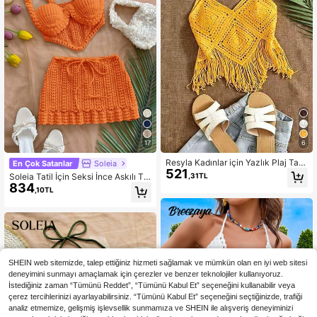
17
6
Resyla Kadınlar için Yazlık Plaj Tatil
En Çok Satanlar
Soleia
521
i Tığ İşi Püsküllü Etekli Örme Askılı
,31TL
Soleia Tatil İçin Seksi İnce Askılı Tığ
Bluz
834
İşi Crop Top ve Düşük Bel Etek 2 Pa
,10TL
rça Takım, Müzik Festivalleri, Bohe
m Tarzı, Tatil, Randevular, Öğleden
Sonra Çayı İçin Uygundur
SHEIN web sitemizde, talep ettiğiniz hizmeti sağlamak ve mümkün olan en iyi web sitesi
deneyimini sunmayı amaçlamak için çerezler ve benzer teknolojiler kullanıyoruz.
İstediğiniz zaman “Tümünü Reddet”, “Tümünü Kabul Et” seçeneğini kullanabilir veya
çerez tercihlerinizi ayarlayabilirsiniz. “Tümünü Kabul Et” seçeneğini seçtiğinizde, trafiği
analiz etmemize, gelişmiş işlevsellik sunmamıza ve SHEIN ile alışveriş deneyiminizi