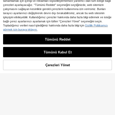
tamamlamak için içeriği ve reklamları kişiselleştirmemize yardımcı olan tüm isteğe bağlı
çerezleri ayarlayacağız. “Tümünü Reddet” seçeneğini seçtiğinizde, web sitemizin
çalışmasını sağlayan kesinlikle gerekli çerezlerin kullanımına izin verirsiniz. Bunları
tarayıcı ayarlarınızı değiştirerek devre dışı bırakabilirsiniz, ancak bu web sitesinin
işleyişini etkileyebilir. Kullandığımız çerezler hakkında daha fazla bilgi edinmek ve isteğe
bağlı çerez ayarlarınızı ayarlamak için lütfen “Çerezleri Yönet” seçeneğini seçin.
Topladığımız verileri nasıl işlediğimiz hakkında daha fazla bilgi için
Gizlilik Politikamızı
11
görmek için buraya tıklayın.
4
En Çok Satanlar
Breezaya
Breezaya Sırtsız Geri Kravat Sade
Tümünü Reddet
En Çok Satanlar
Soleia
472
Seksi Women Knit Tops
,47TL
Soleia Kadın Tatil Boncuklu Halter Y
320
aka Püskül Etekli Örme Üst, Ordu Y
,47TL
eşili Yazlık Boho Tatil, Günlük Bohe
Tümünü Kabul Et
m Hippie Western Plaj Gemi Turu
Çerezleri Yönet
SEPETE EKLE