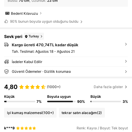
Büstü
:
70 cm
Uzunluk
:
23 cm
Bedent Kılavuzu
90%
bunun boyuta uygun olduğunu buldu
Sevk yeri
Turkey
Kargo ücreti 470,74TL kadar düşük
Tah. Teslimat:
Ağustos 18 - Ağustos 21
İadeler Kabul Edilir
Güvenli Ödemeler · Gizlilik koruması
4,80
(1000+)
Daha fazla göster
Küçük
Boyuta uygun
Büyük
7%
90%
3%
iyi kumaş malzemesi
(100+)
tekrar satın alacağım
(2)
k***9
Renk: Kayısı / Boyut: Tek boyut