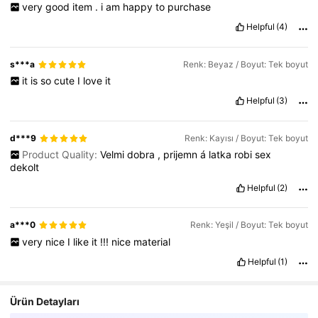
very
good
item
.
i
am
happy
to
purchase
Helpful
(4)
s***a
Renk: Beyaz / Boyut: Tek boyut
it
is
so
cute
I
love
it
Helpful
(3)
d***9
Renk: Kayısı / Boyut: Tek boyut
Product Quality:
Velmi
dobra
,
prijemn
á
latka
robi
sex
dekolt
Helpful
(2)
a***0
Renk: Yeşil / Boyut: Tek boyut
very
nice
I
like
it
!!!
nice
material
Helpful
(1)
Ürün Detayları